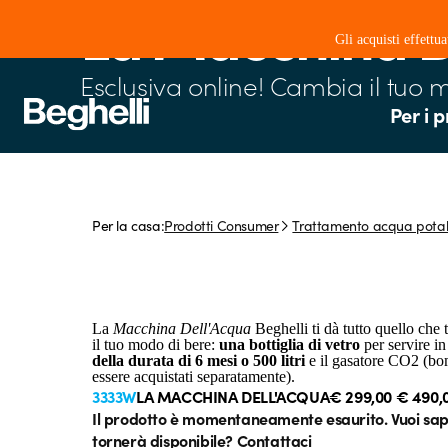
La Macchina D
Gli acquisti effettu
Esclusiva online! Cambia il tuo 
Per i p
Per la casa:
Prodotti Consumer
Trattamento acqua potab
La
Macchina Dell'Acqua
Beghelli ti dà tutto quello che 
il tuo modo di bere:
una bottiglia di vetro
per servire in
della durata di 6 mesi o 500 litri
e il gasatore CO2 (bo
essere acquistati separatamente).
3333W
LA MACCHINA DELL'ACQUA
€ 299,00
€ 490,
Il prodotto è momentaneamente esaurito. Vuoi sa
tornerà disponibile?
Contattaci