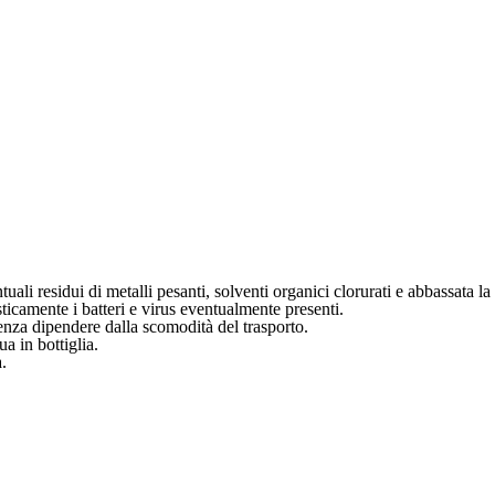
tuali residui di metalli pesanti, solventi organici clorurati e abbassata l
sticamente i batteri e virus eventualmente presenti.
enza dipendere dalla scomodità del trasporto.
ua in bottiglia.
a.