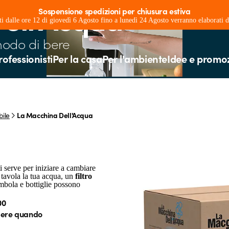
ell'Acqua
Sospensione spedizioni per chiusura estiva
ati dalle ore 12 di giovedì 6 Agosto fino a lunedì 24 Agosto verranno elaborati
modo di bere
rofessionisti
Per la casa
Per l'ambiente
Idee e promo
ile
La Macchina Dell'Acqua
ti serve per iniziare a cambiare
 tavola la tua acqua, un
filtro
mbola e bottiglie possono
00
pere quando