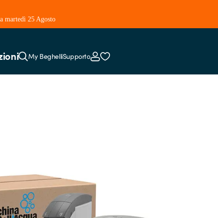
 da martedì 25 Agosto
zioni
My Beghelli
Supporto