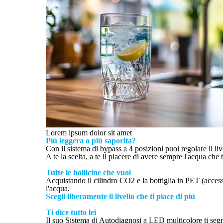
Lorem ipsum dolor sit amet
Più leggera o più saporita?
Con il sistema di bypass a 4 posizioni puoi regolare il liv
A te la scelta, a te il piacere di avere sempre l'acqua che ti
Tutte le bollicine che vuoi
Acquistando il cilindro CO2 e la bottiglia in PET (access
l'acqua.
Scegli liberamente il livello che ti piace di più
Ti dice tutto lei
Il suo Sistema di Autodiagnosi a LED multicolore ti segna