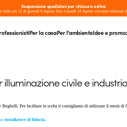
Sospensione spedizioni per chiusura estiva
ati dalle ore 12 di giovedì 6 Agosto fino a lunedì 24 Agosto verranno elaborati
rofessionisti
Per la casa
Per l'ambiente
Idee e promo
illuminazione civile e industri
eghelli. Per facilitare la scelta ti consigliamo di utilizzare il menù di fi
tuo
installatore di fiducia.