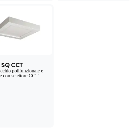
x SQ CCT
chio polifunzionale e
le con selettore CCT