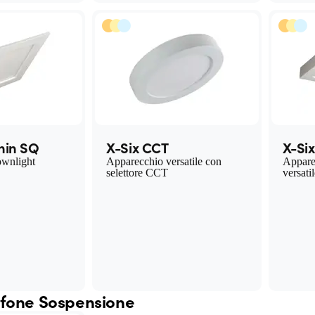
hin SQ
X-Six CCT
X-Si
ownlight
Apparecchio versatile con
Apparec
selettore CCT
versati
afone Sospensione