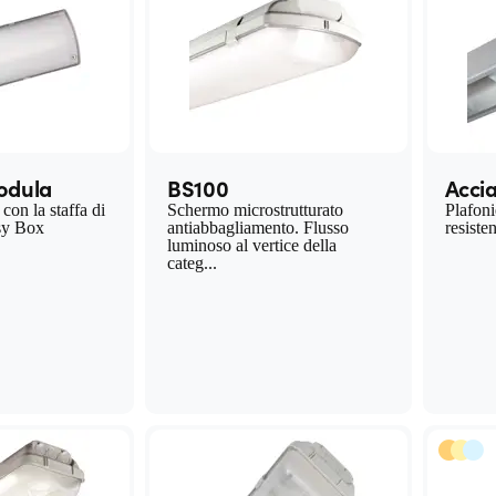
odula
BS100
Accia
con la staffa di
Schermo microstrutturato
Plafon
sy Box
antiabbagliamento. Flusso
resiste
luminoso al vertice della
categ...