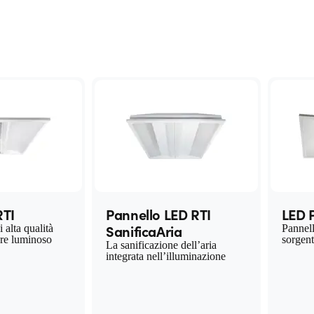
RTI
Pannello LED RTI
LED 
SanificaAria
 alta qualità
Pannell
ore luminoso
sorgen
La sanificazione dell’aria
integrata nell’illuminazione