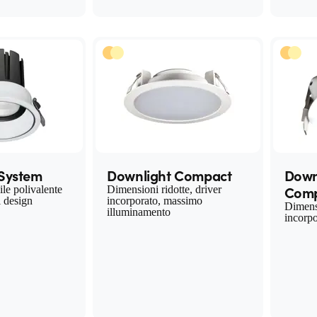
 System
Downlight Compact
Downl
Comp
ile polivalente
Dimensioni ridotte, driver
i design
incorporato, massimo
Dimensi
illuminamento
incorpo