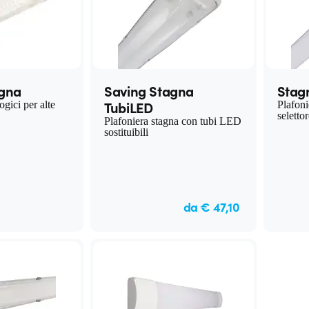
agna
Saving Stagna
Stag
TubiLED
ogici per alte
Plafoni
selett
Plafoniera stagna con tubi LED
sostituibili
da € 47,10