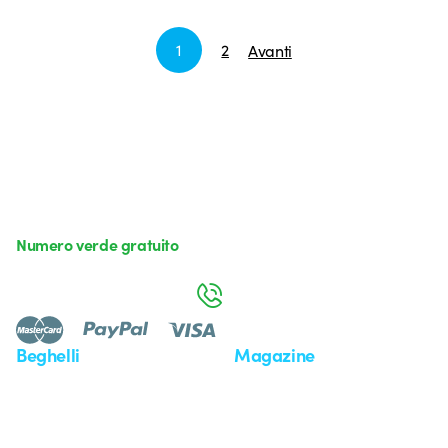
1
2
Avanti
Numero verde gratuito
da lunedì a venerdì dalle 8:30 alle 17:30
800 626 626
Beghelli
Magazine
Chi siamo
Ultime notizie
Investor Relation
Novità
Comunicati stampa
Referenze