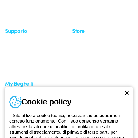
Whistleblowing
Osservatorio
Approfondimenti
Seminari
Supporto
Store
Area supporto
I miei ordini
Supporto sul territorio
Tempi di spedizione
Un mondo di luce a costo
Come effettuare un reso
zero
Servizio clienti
Richiesta supporto
My Beghelli
Accedi o registrati
Cookie policy
Formazione
Documentazione e software
Iscriviti alla newsletter
Il Sito utilizza cookie tecnici, necessari ad assicurarne il
corretto funzionamento. Con il suo consenso verranno
altresì installati cookie analitici, di profilazione e altri
Dal 2025 Beghelli è parte del Gruppo GEWISS, all’interno
strumenti di tracciamento, di prima e di terze parti, per
dell’ecosistema GEWISS LightZone, dove realizziamo soluzioni di
inviarle pubblicità e contenuti in linea con le preferenze da