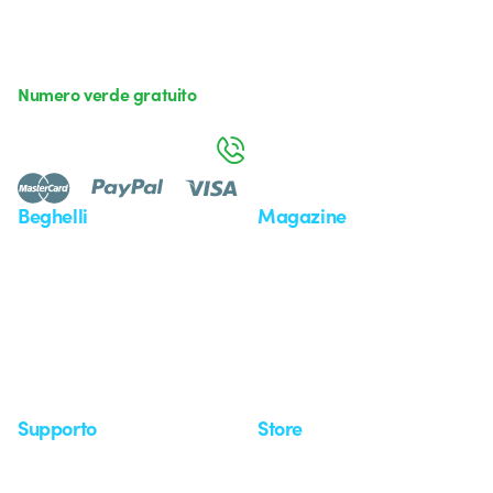
Numero verde gratuito
da lunedì a venerdì dalle 8:30 alle 17:30
800 626 626
Beghelli
Magazine
Chi siamo
Ultime notizie
Investor Relation
Novità
Comunicati stampa
Referenze
Whistleblowing
Osservatorio
Approfondimenti
Seminari
Supporto
Store
Area supporto
I miei ordini