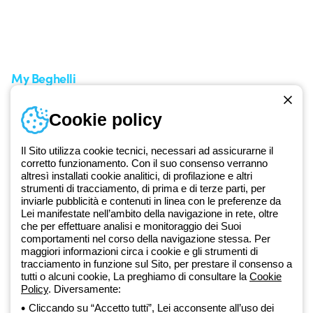
Supporto sul territorio
Tempi di spedizione
Un mondo di luce a costo
Come effettuare un reso
zero
Servizio clienti
Richiesta supporto
My Beghelli
Accedi o registrati
Cookie policy
Formazione
Documentazione e software
Iscriviti alla newsletter
Il Sito utilizza cookie tecnici, necessari ad assicurarne il
corretto funzionamento. Con il suo consenso verranno
altresì installati cookie analitici, di profilazione e altri
Dal 2025 Beghelli è parte del Gruppo GEWISS, all’interno
strumenti di tracciamento, di prima e di terze parti, per
dell’ecosistema GEWISS LightZone, dove realizziamo soluzioni di
inviarle pubblicità e contenuti in linea con le preferenze da
illuminazione integrate che trasformano la complessità in semplicità,
Lei manifestate nell’ambito della navigazione in rete, oltre
che per effettuare analisi e monitoraggio dei Suoi
supportando professionisti e utenti finali nella realizzazione dei loro
comportamenti nel corso della navigazione stessa. Per
bisogni.
Scopri di più su GEWISS
maggiori informazioni circa i cookie e gli strumenti di
tracciamento in funzione sul Sito, per prestare il consenso a
tutti o alcuni cookie, La preghiamo di consultare la
Cookie
Global:
IT
Policy
. Diversamente:
Cliccando su “Accetto tutti”, Lei acconsente all’uso dei
Privacy Policy