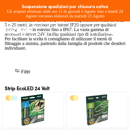
Strip LED
Sospensione spedizioni per chiusura estiva
Le strip si suddividono in due categorie: quelle alimentate
Gli acquisti effettuati dalle ore 12 di giovedì 6 Agosto fino a lunedì 24
Strisce flessibili a LED autoadesive
direttamente da rete elettrica 230V con cavo e presa pre-installate
Agosto verranno elaborati da martedì 25 Agosto
e altre alimentate da driver 24V. Sono disponibili in rotoli da 1, 2,
professionali ad alta densità di LED per
5 o 20 metri, in versione per interni IP20 oppure per qualsiasi
impiego anche in esterno fino a IP67. La vasta gamma di
una eccellente uniformità luminosa
accessori e driver 24V facilita qualsiasi tipo di installazione.
Per facilitare la scelta ti consigliamo di utilizzare il menù di
filtraggio a sinistra, partendo dalla famiglia di prodotti che desideri
individuare.
Filtri
Strip EcoLED 24 Volt