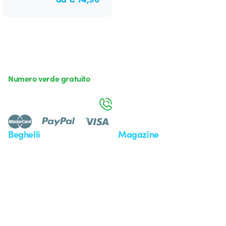
Numero verde gratuito
da lunedì a venerdì dalle 8:30 alle 17:30
800 626 626
Beghelli
Magazine
Chi siamo
Ultime notizie
Investor Relation
Novità
Comunicati stampa
Referenze
Whistleblowing
Osservatorio
Approfondimenti
Seminari