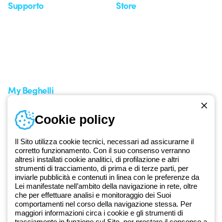
Supporto
Store
Area supporto
I miei ordini
Supporto sul territorio
Tempi di spedizione
Un mondo di luce a costo
Come effettuare un reso
zero
Servizio clienti
Richiesta supporto
My Beghelli
Accedi o registrati
Cookie policy
Formazione
Documentazione e software
Iscriviti alla newsletter
Il Sito utilizza cookie tecnici, necessari ad assicurarne il
corretto funzionamento. Con il suo consenso verranno
altresì installati cookie analitici, di profilazione e altri
Dal 2025 Beghelli è parte del Gruppo GEWISS, all’interno
strumenti di tracciamento, di prima e di terze parti, per
dell’ecosistema GEWISS LightZone, dove realizziamo soluzioni di
inviarle pubblicità e contenuti in linea con le preferenze da
illuminazione integrate che trasformano la complessità in semplicità,
Lei manifestate nell’ambito della navigazione in rete, oltre
che per effettuare analisi e monitoraggio dei Suoi
supportando professionisti e utenti finali nella realizzazione dei loro
comportamenti nel corso della navigazione stessa. Per
bisogni.
Scopri di più su GEWISS
maggiori informazioni circa i cookie e gli strumenti di
tracciamento in funzione sul Sito, per prestare il consenso a