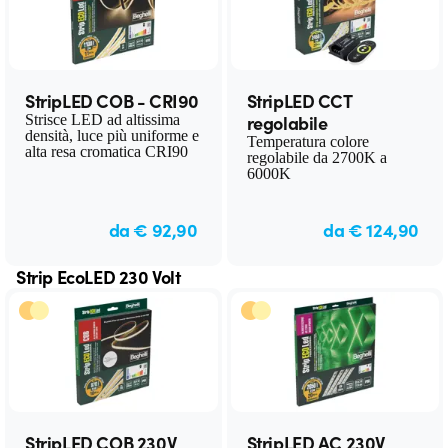
StripLED COB - CRI90
StripLED CCT
regolabile
Strisce LED ad altissima
densità, luce più uniforme e
Temperatura colore
alta resa cromatica CRI90
regolabile da 2700K a
6000K
da € 92,90
da € 124,90
Strip EcoLED 230 Volt
StripLED COB 230V
StripLED AC 230V