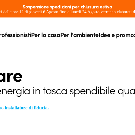
Sospensione spedizioni per chiusura estiva
ati dalle ore 12 di giovedì 6 Agosto fino a lunedì 24 Agosto verranno elaborati
rofessionisti
Per la casa
Per l'ambiente
Idee e promo
are
l’energia in tasca spendibile q
tuo
installatore di fiducia.