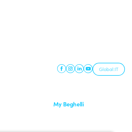
Global:
IT
My Beghelli
Accedi o registrati
edizione
Formazione
uare un reso
Documentazione e software