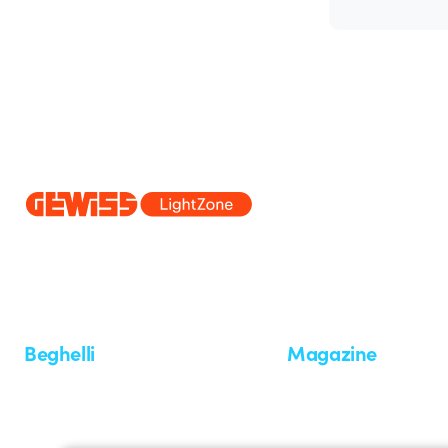
Dal 2025 Beghelli è parte del Gruppo GEWISS, all’interno dell’ecosi
realizziamo soluzioni di illuminazione integrate che trasformano la co
professionisti e utenti finali nella realizzazione dei loro bisogni.
Scopri 
Beghelli
Magazine
Chi siamo
Ultime notizie
Investor Relation
Novità
Comunicati stampa
Referenze