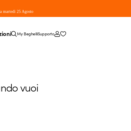
 da martedì 25 Agosto
zioni
My Beghelli
Supporto
uando vuoi