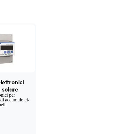
lettronici
 solare
onici per
 di accumulo ei-
elli