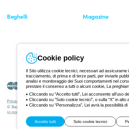
Beghelli
Magazine
Chi siamo
Ultime notizie
Investor Relation
Novità
Comunicati stampa
Referenze
Whistleblowing
Osservatorio
Approfondimenti
Cookie policy
Seminari
Il Sito utilizza cookie tecnici, necessari ad assicurarne i
tracciamento, di prima e di terze parti, per inviarle pubb
analisi e monitoraggio dei Suoi comportamenti nel corso 
prestare il consenso a tutti o alcuni cookie, La preghia
Cliccando su “Accetto tutti”, Lei acconsente all’uso dei
Cliccando su “Solo cookie tecnici”, o sulla “X” in alto 
Privacy Policy
Cookie policy
Condizioni di vendita
Tutte le policy
Acce
Cliccando su “Personalizza”, Lei avrà la possibilità di
© Beghelli S.p.A. Società con Unico Socio - Società soggetta alla
10.000.000 EUR i.v.
Accetto tutti
Solo cookie tecnici
Pe