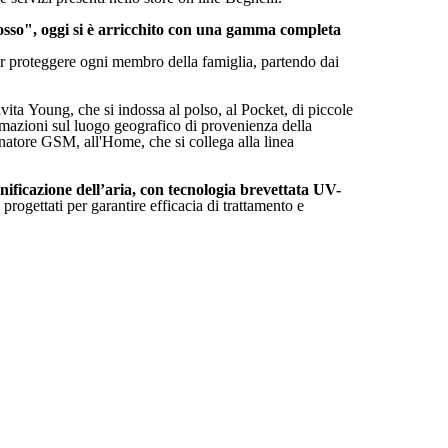
osso", oggi si è arricchito con una gamma completa
 per proteggere ogni membro della famiglia, partendo dai
vita Young, che si indossa al polso, al Pocket, di piccole
rmazioni sul luogo geografico di provenienza della
tore GSM, all'Home, che si collega alla linea
anificazione dell’aria, con tecnologia brevettata UV-
 progettati per garantire efficacia di trattamento e