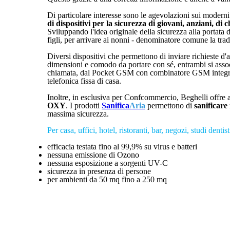
Di particolare interesse sono le agevolazioni sui modern
di dispositivi per la sicurezza di giovani, anziani, di ch
Sviluppando l'idea originale della sicurezza alla portata 
figli, per arrivare ai nonni - denominatore comune la trad
Diversi dispositivi che permettono di inviare richieste d
dimensioni e comodo da portare con sé, entrambi si assoc
chiamata, dal Pocket GSM con combinatore GSM integrato
telefonica fissa di casa.
Inoltre, in esclusiva per Confcommercio, Beghelli offre a t
OXY
. I prodotti
Sanifica
Aria
permettono di
sanificare
massima sicurezza.
Per casa, uffici, hotel, ristoranti, bar, negozi, studi dent
efficacia testata fino al 99,9% su virus e batteri
nessuna emissione di Ozono
nessuna esposizione a sorgenti UV-C
sicurezza in presenza di persone
per ambienti da 50 mq fino a 250 mq