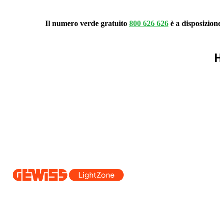
Il numero verde gratuito
800 626 626
è a disposizion
H
Dal 2025 Beghelli è parte del Gruppo GEWISS, all’interno dell’ecosi
realizziamo soluzioni di illuminazione integrate che trasformano la co
professionisti e utenti finali nella realizzazione dei loro bisogni.
Scopri 