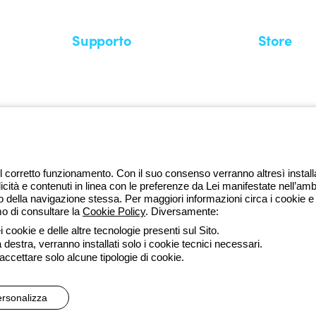
Supporto
Store
Area supporto
I miei ordini
Supporto sul territorio
Tempi di sp
Un mondo di luce a costo zero
Come effett
Richiesta supporto
Servizio clie
l corretto funzionamento. Con il suo consenso verranno altresì installati 
licità e contenuti in linea con le preferenze da Lei manifestate nell’amb
della navigazione stessa. Per maggiori informazioni circa i cookie e g
mo di consultare la
Cookie Policy
. Diversamente:
da lune
 cookie e delle altre tecnologie presenti sul Sito.
a destra, verranno installati solo i cookie tecnici necessari.
ssibilità
Credits
 accettare solo alcune tipologie di cookie.
 direzione e coordinamento di Gewiss S.p.A. - R.I. Bologna e C.F. 0382
rsonalizza