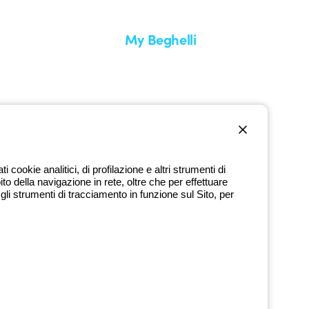
My Beghelli
Accedi o registrati
edizione
Formazione
uare un reso
Documentazione e software
nti
Iscriviti alla newsletter
cookie analitici, di profilazione e altri strumenti di
ito della navigazione in rete, oltre che per effettuare
800 626 626
li strumenti di tracciamento in funzione sul Sito, per
Numero verde gratuito
dì a venerdì dalle 8:30 alle 17:30
9720378 - P.IVA (IT) 00666341201 - REA BO-319364 - Cap. Soc.