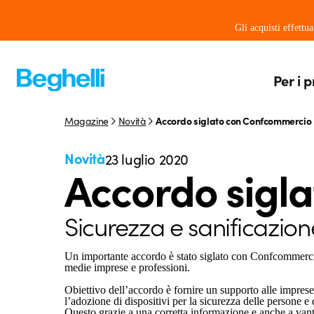
Gli acquisti effettu
Per i p
Magazine
Novità
Accordo siglato con Confcommercio
Novità
23 luglio 2020
Accordo sigl
Sicurezza e sanificazione
Un importante accordo è stato siglato con Confcommercio,
medie imprese e professioni.
Obiettivo dell’accordo è fornire un supporto alle impres
l’adozione di dispositivi per la sicurezza delle persone e 
Questo grazie a una corretta informazione e anche a vant