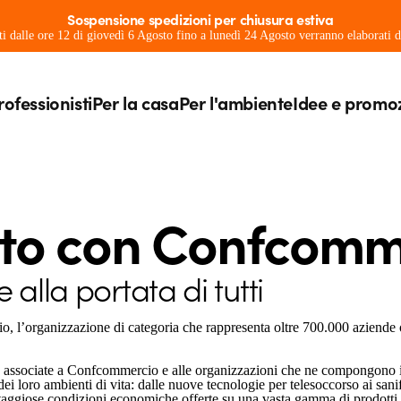
Sospensione spedizioni per chiusura estiva
ati dalle ore 12 di giovedì 6 Agosto fino a lunedì 24 Agosto verranno elaborati
rofessionisti
Per la casa
Per l'ambiente
Idee e promo
ato con Confcomm
 alla portata di tutti
 l’organizzazione di categoria che rappresenta oltre 700.000 aziende o
e associate a Confcommercio e alle organizzazioni che ne compongono il 
dei loro ambienti di vita: dalle nuove tecnologie per telesoccorso ai sanif
aggiose condizioni economiche offerte su una vasta gamma di prodotti e s