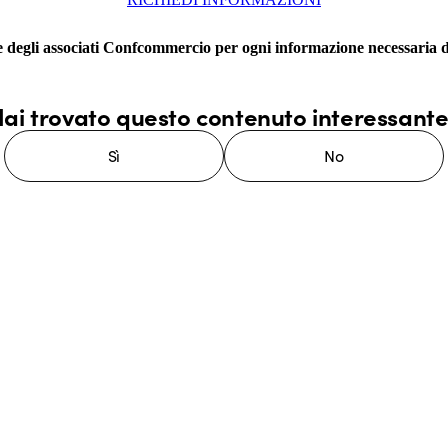
e degli associati Confcommercio per ogni informazione necessaria da
ai trovato questo contenuto interessant
Sì
No
stema GEWISS LightZone, dove
mplessità in semplicità, supportando
di più su GEWISS