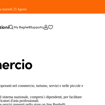
 da martedì 25 Agosto
zioni
My Beghelli
Supporto
ercio
peranti nel commercio, turismo, servizi e nelle piccole e
sistema nazionale, compresi i dipendenti, per facilitare
icatori d'aria professionali.
ervizi presenti nello store on line Beghelli.