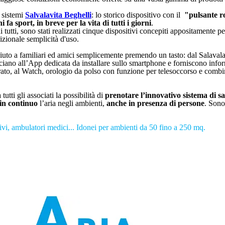
i sistemi
Salvalavita Beghelli
: lo storico dispositivo con il
"pulsante r
i fa sport, in breve per la vita di tutti i giorni
.
di tutti, sono stati realizzati cinque dispositivi concepiti appositamente
izionale semplicità d'uso.
'aiuto a familiari ed amici semplicemente premendo un tasto: dal Salavala
iano all’App dedicata da installare sullo smartphone e forniscono info
, al Watch, orologio da polso con funzione per telesoccorso e combina
utti gli associati la possibilità di
prenotare
l’innovativo sistema di s
 in continuo
l’aria negli ambienti,
anche in presenza di persone
. Sono
istivi, ambulatori medici... Idonei per ambienti da 50 fino a 250 mq.