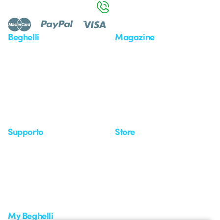
800 626 626
Beghelli
Magazine
Chi siamo
Ultime notizie
Investor Relation
Novità
Comunicati stampa
Referenze
Whistleblowing
Osservatorio
Approfondimenti
Seminari
Supporto
Store
Area supporto
I miei ordini
Supporto sul territorio
Tempi di spedizione
Un mondo di luce a costo
Come effettuare un reso
zero
Servizio clienti
Richiesta supporto
My Beghelli