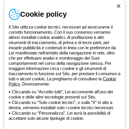
Accedi o registrati
Cookie policy
Formazione
Documentazione e software
Iscriviti alla newsletter
Il Sito utilizza cookie tecnici, necessari ad assicurarne il
corretto funzionamento. Con il suo consenso verranno
altresì installati cookie analitici, di profilazione e altri
Dal 2025 Beghelli è parte del Gruppo GEWISS, all’interno
strumenti di tracciamento, di prima e di terze parti, per
dell’ecosistema GEWISS LightZone, dove realizziamo soluzioni di
inviarle pubblicità e contenuti in linea con le preferenze da
Lei manifestate nell’ambito della navigazione in rete, oltre
illuminazione integrate che trasformano la complessità in semplicità,
che per effettuare analisi e monitoraggio dei Suoi
supportando professionisti e utenti finali nella realizzazione dei loro
comportamenti nel corso della navigazione stessa. Per
bisogni.
Scopri di più su GEWISS
maggiori informazioni circa i cookie e gli strumenti di
tracciamento in funzione sul Sito, per prestare il consenso a
tutti o alcuni cookie, La preghiamo di consultare la
Cookie
Global:
IT
Policy
. Diversamente:
Cliccando su “Accetto tutti”, Lei acconsente all’uso dei
Privacy Policy
cookie e delle altre tecnologie presenti sul Sito.
Cookie policy
Cliccando su “Solo cookie tecnici”, o sulla “X” in alto a
Condizioni di vendita
destra, verranno installati solo i cookie tecnici necessari.
Tutte le policy
Cliccando su “Personalizza”, Lei avrà la possibilità di
Accessibilità
accettare solo alcune tipologie di cookie.
Credits
© Beghelli S.p.A. Società con Unico Socio - Società soggetta alla