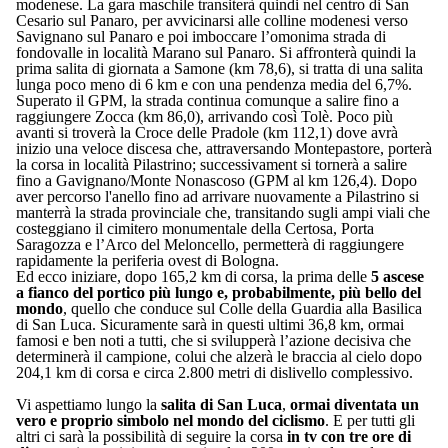
modenese. La gara maschile transiterà quindi nel centro di San
Cesario sul Panaro, per avvicinarsi alle colline modenesi verso
Savignano sul Panaro e poi imboccare l’omonima strada di
fondovalle in località Marano sul Panaro. Si affronterà quindi la
prima salita di giornata a Samone (km 78,6), si tratta di una salita
lunga poco meno di 6 km e con una pendenza media del 6,7%.
Superato il GPM, la strada continua comunque a salire fino a
raggiungere Zocca (km 86,0), arrivando così Tolè. Poco più
avanti si troverà la Croce delle Pradole (km 112,1) dove avrà
inizio una veloce discesa che, attraversando Montepastore, porterà
la corsa in località Pilastrino; successivament si tornerà a salire
fino a Gavignano/Monte Nonascoso (GPM al km 126,4). Dopo
aver percorso l'anello fino ad arrivare nuovamente a Pilastrino si
manterrà la strada provinciale che, transitando sugli ampi viali che
costeggiano il cimitero monumentale della Certosa, Porta
Saragozza e l’Arco del Meloncello, permetterà di raggiungere
rapidamente la periferia ovest di Bologna.
Ed ecco iniziare, dopo 165,2 km di corsa, la prima delle
5 ascese
a fianco del portico più lungo e, probabilmente, più bello del
mondo
, quello che conduce sul Colle della Guardia alla Basilica
di San Luca. Sicuramente sarà in questi ultimi 36,8 km, ormai
famosi e ben noti a tutti, che si svilupperà l’azione decisiva che
determinerà il campione, colui che alzerà le braccia al cielo dopo
204,1 km di corsa e circa 2.800 metri di dislivello complessivo.
Vi aspettiamo lungo la
salita di San Luca
,
ormai diventata un
vero e proprio simbolo nel mondo del ciclismo
. E per tutti gli
altri ci sarà la possibilità di seguire la corsa
in tv con tre ore di