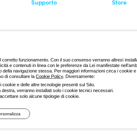
Supporto
Store
Area supporto
I miei ordini
Supporto sul territorio
Tempi di sp
Un mondo di luce a costo zero
Come effett
Richiesta supporto
Servizio clie
l corretto funzionamento. Con il suo consenso verranno altresì installati 
licità e contenuti in linea con le preferenze da Lei manifestate nell’amb
della navigazione stessa. Per maggiori informazioni circa i cookie e g
mo di consultare la
Cookie Policy
. Diversamente:
da lune
 cookie e delle altre tecnologie presenti sul Sito.
a destra, verranno installati solo i cookie tecnici necessari.
ssibilità
Credits
 accettare solo alcune tipologie di cookie.
 direzione e coordinamento di Gewiss S.p.A. - R.I. Bologna e C.F. 0382
rsonalizza