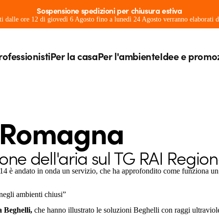
Sospensione spedizioni per chiusura estiva
ati dalle ore 12 di giovedì 6 Agosto fino a lunedì 24 Agosto verranno elaborati
rofessionisti
Per la casa
Per l'ambiente
Idee e promo
a Romagna
zione dell'aria sul TG RAI Regio
 14 è andato in onda un servizio, che ha approfondito come funziona un s
negli ambienti chiusi”
a Beghelli,
che hanno illustrato le soluzioni Beghelli con raggi ultraviole