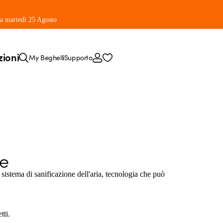
 da martedì 25 Agosto
zioni
My Beghelli
Supporto
ne
istema di sanificazione dell'aria, tecnologia che può
tti.