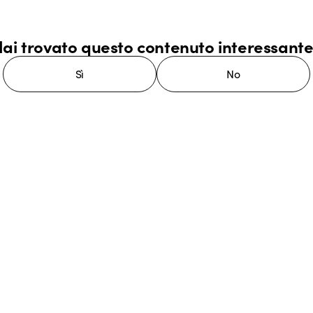
ai trovato questo contenuto interessant
Sì
No
stema GEWISS LightZone, dove
mplessità in semplicità, supportando
di più su GEWISS