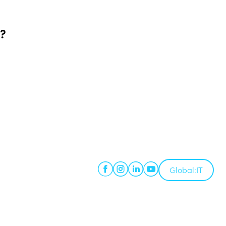
e?
Global:
IT