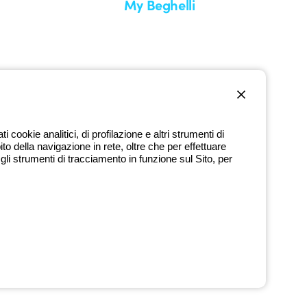
My Beghelli
Accedi o registrati
edizione
Formazione
uare un reso
Documentazione e software
nti
Iscriviti alla newsletter
cookie analitici, di profilazione e altri strumenti di
ito della navigazione in rete, oltre che per effettuare
800 626 626
li strumenti di tracciamento in funzione sul Sito, per
Numero verde gratuito
dì a venerdì dalle 8:30 alle 17:30
9720378 - P.IVA (IT) 00666341201 - REA BO-319364 - Cap. Soc.