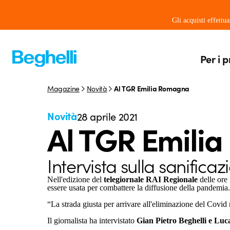
Gli acquisti effettu
Per i p
Magazine
Novità
Al TGR Emilia Romagna
Novità
28 aprile 2021
Al TGR Emili
Intervista sulla sanifica
Nell'edizione del
telegiornale RAI Regionale
delle ore
essere usata per combattere la diffusione della pandemia.
“La strada giusta per arrivare all'eliminazione del Covid 
Il giornalista ha intervistato
Gian Pietro Beghelli e Luc