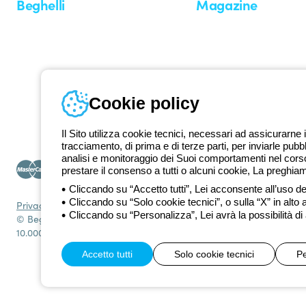
Beghelli
Magazine
Chi siamo
Ultime notizie
Investor Relation
Novità
Comunicati stampa
Referenze
Whistleblowing
Osservatorio
Approfondimenti
Cookie policy
Seminari
Il Sito utilizza cookie tecnici, necessari ad assicurarne i
tracciamento, di prima e di terze parti, per inviarle pubb
analisi e monitoraggio dei Suoi comportamenti nel corso 
prestare il consenso a tutti o alcuni cookie, La preghia
Cliccando su “Accetto tutti”, Lei acconsente all’uso dei
Cliccando su “Solo cookie tecnici”, o sulla “X” in alto 
Privacy Policy
Cookie policy
Condizioni di vendita
Tutte le policy
Acce
Cliccando su “Personalizza”, Lei avrà la possibilità di
© Beghelli S.p.A. Società con Unico Socio - Società soggetta alla
10.000.000 EUR i.v.
Accetto tutti
Solo cookie tecnici
Pe