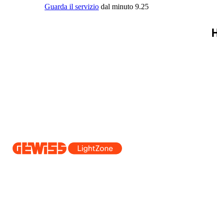
Guarda il servizio
dal minuto 9.25
H
Dal 2025 Beghelli è parte del Gruppo GEWISS, all’interno dell’ecosi
realizziamo soluzioni di illuminazione integrate che trasformano la co
professionisti e utenti finali nella realizzazione dei loro bisogni.
Scopri 