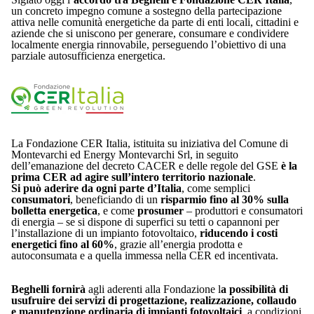
un concreto impegno comune a sostegno della partecipazione
attiva nelle comunità energetiche da parte di enti locali, cittadini e
aziende che si uniscono per generare, consumare e condividere
localmente energia rinnovabile, perseguendo l’obiettivo di una
parziale autosufficienza energetica.
La Fondazione CER Italia, istituita su iniziativa del Comune di
Montevarchi ed Energy Montevarchi Srl, in seguito
dell’emanazione del decreto CACER e delle regole del GSE
è la
prima CER ad agire sull’intero territorio nazionale
.
Si può aderire da ogni parte d’Italia
, come semplici
consumatori
, beneficiando di un
risparmio fino al 30% sulla
bolletta energetica
, e come
prosumer
– produttori e consumatori
di energia – se si dispone di superfici su tetti o capannoni per
l’installazione di un impianto fotovoltaico,
riducendo i costi
energetici fino al 60%
, grazie all’energia prodotta e
autoconsumata e a quella immessa nella CER ed incentivata.
Beghelli fornirà
agli aderenti alla Fondazione l
a possibilità di
usufruire dei servizi di progettazione, realizzazione, collaudo
e manutenzione ordinaria di impianti fotovoltaici
, a condizioni