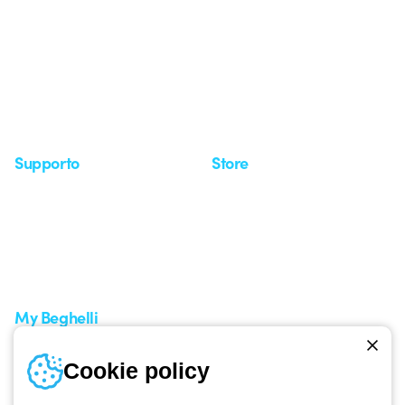
Chi siamo
Ultime notizie
Investor Relation
Novità
Comunicati stampa
Referenze
Whistleblowing
Osservatorio
Approfondimenti
Seminari
Supporto
Store
Area supporto
I miei ordini
Supporto sul territorio
Tempi di spedizione
Un mondo di luce a costo
Come effettuare un reso
zero
Servizio clienti
Richiesta supporto
My Beghelli
Accedi o registrati
Cookie policy
Formazione
Documentazione e software