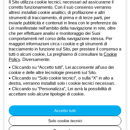
Iscriviti alla newsletter
Il Sito utilizza cookie tecnici, necessari ad assicurarne il
corretto funzionamento. Con il suo consenso verranno
altresì installati cookie analitici, di profilazione e altri
Dal 2025 Beghelli è parte del Gruppo GEWISS, all’interno
strumenti di tracciamento, di prima e di terze parti, per
dell’ecosistema GEWISS LightZone, dove realizziamo soluzioni di
inviarle pubblicità e contenuti in linea con le preferenze da
illuminazione integrate che trasformano la complessità in semplicità,
Lei manifestate nell’ambito della navigazione in rete, oltre
che per effettuare analisi e monitoraggio dei Suoi
supportando professionisti e utenti finali nella realizzazione dei loro
comportamenti nel corso della navigazione stessa. Per
bisogni.
Scopri di più su GEWISS
maggiori informazioni circa i cookie e gli strumenti di
tracciamento in funzione sul Sito, per prestare il consenso a
tutti o alcuni cookie, La preghiamo di consultare la
Cookie
Global:
IT
Policy
. Diversamente:
Cliccando su “Accetto tutti”, Lei acconsente all’uso dei
Privacy Policy
cookie e delle altre tecnologie presenti sul Sito.
Cookie policy
Cliccando su “Solo cookie tecnici”, o sulla “X” in alto a
Condizioni di vendita
destra, verranno installati solo i cookie tecnici necessari.
Tutte le policy
Cliccando su “Personalizza”, Lei avrà la possibilità di
Accessibilità
accettare solo alcune tipologie di cookie.
Credits
© Beghelli S.p.A. Società con Unico Socio - Società soggetta alla
direzione e coordinamento di Gewiss S.p.A. - R.I. Bologna e C.F.
Accetto tutti
03829720378 - P.IVA (IT) 00666341201 - REA BO-319364 - Cap.
Soc. 10.000.000 EUR i.v.
Solo cookie tecnici