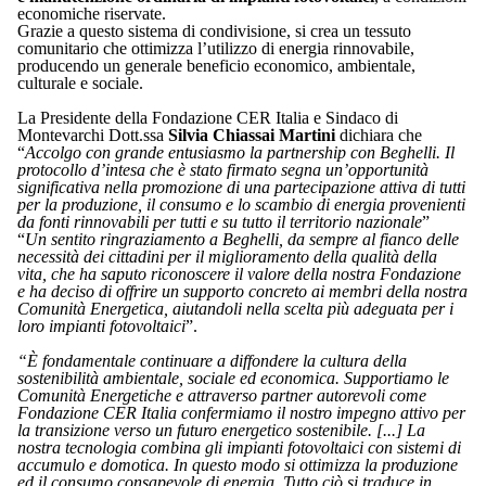
economiche riservate.
Grazie a questo sistema di condivisione, si crea un tessuto
comunitario che ottimizza l’utilizzo di energia rinnovabile,
producendo un generale beneficio economico, ambientale,
culturale e sociale.
La Presidente della Fondazione CER Italia e Sindaco di
Montevarchi Dott.ssa
Silvia Chiassai Martini
dichiara che
“
Accolgo con grande entusiasmo la partnership con Beghelli. Il
protocollo d’intesa che è stato firmato segna un’opportunità
significativa nella promozione di una partecipazione attiva di tutti
per la produzione, il consumo e lo scambio di energia provenienti
da fonti rinnovabili per tutti e su tutto il territorio nazionale
”
“
Un sentito ringraziamento a Beghelli, da sempre al fianco delle
necessità dei cittadini per il miglioramento della qualità della
vita, che ha saputo riconoscere il valore della nostra Fondazione
e ha deciso di offrire un supporto concreto ai membri della nostra
Comunità Energetica, aiutandoli nella scelta più adeguata per i
loro impianti fotovoltaici
”.
“È fondamentale continuare a diffondere la cultura della
sostenibilità ambientale, sociale ed economica. Supportiamo le
Comunità Energetiche e attraverso partner autorevoli come
Fondazione CER Italia confermiamo il nostro impegno attivo per
la transizione verso un futuro energetico sostenibile. [...] La
nostra tecnologia combina gli impianti fotovoltaici con sistemi di
accumulo e domotica. In questo modo si ottimizza la produzione
ed il consumo consapevole di energia. Tutto ciò si traduce in