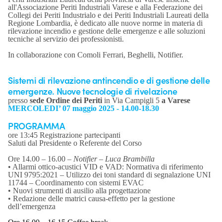
all'Associazione Periti Industriali Varese e alla Federazione dei
Collegi dei Periti Industrialo e dei Periti Industriali Laureati della
Regione Lombardia, è dedicato alle nuove norme in materia di
rilevazione incendio e gestione delle emergenze e alle soluzioni
tecniche al servizio dei professionisti.
In collaborazione con Comoli Ferrari, Beghelli, Notifier.
Sistemi di rilevazione antincendio e di gestione delle
emergenze. Nuove tecnologie di rivelazione
presso
sede Ordine dei Periti
in Via Campigli 5
a Varese
MERCOLEDI’ 07 maggio 2025 - 14.00-18.30
PROGRAMMA
ore 13:45 Registrazione partecipanti
Saluti dal Presidente o Referente del Corso
Ore 14.00 – 16.00 –
Notifier – Luca Brambilla
• Allarmi ottico-acustici VID e VAD: Normativa di riferimento
UNI 9795:2021 – Utilizzo dei toni standard di segnalazione UNI
11744 – Coordinamento con sistemi EVAC
• Nuovi strumenti di ausilio alla progettazione
• Redazione delle matrici causa-effetto per la gestione
dell’emergenza