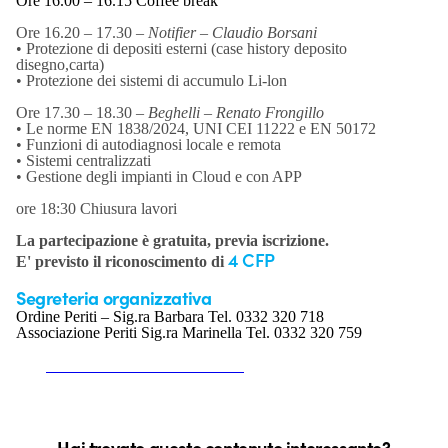
Ore 16.00 – 16.15 Coffee break
Ore 16.20 – 17.30 –
Notifier – Claudio Borsani
• Protezione di depositi esterni (case history deposito
disegno,carta)
• Protezione dei sistemi di accumulo Li-lon
Ore 17.30 – 18.30 –
Beghelli – Renato Frongillo
• Le norme EN 1838/2024, UNI CEI 11222 e EN 50172
• Funzioni di autodiagnosi locale e remota
• Sistemi centralizzati
• Gestione degli impianti in Cloud e con APP
ore 18:30 Chiusura lavori
La partecipazione è gratuita, previa iscrizione.
4 CFP
E' previsto il riconoscimento di
Segreteria organizzativa
Ordine Periti – Sig.ra Barbara Tel. 0332 320 718
Associazione Periti Sig.ra Marinella Tel. 0332 320 759
Scarica la locandina dell'evento
Hai trovato questo contenuto interessante?