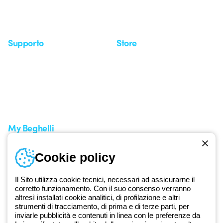
Approfondimenti
Seminari
Supporto
Store
Area supporto
I miei ordini
Supporto sul territorio
Tempi di spedizione
Un mondo di luce a costo
Come effettuare un reso
zero
Servizio clienti
Richiesta supporto
My Beghelli
Accedi o registrati
Cookie policy
Formazione
Documentazione e software
Iscriviti alla newsletter
Il Sito utilizza cookie tecnici, necessari ad assicurarne il
corretto funzionamento. Con il suo consenso verranno
altresì installati cookie analitici, di profilazione e altri
Dal 2025 Beghelli è parte del Gruppo GEWISS, all’interno
strumenti di tracciamento, di prima e di terze parti, per
dell’ecosistema GEWISS LightZone, dove realizziamo soluzioni di
inviarle pubblicità e contenuti in linea con le preferenze da