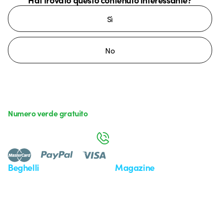
Sì
No
Numero verde gratuito
da lunedì a venerdì dalle 8:30 alle 17:30
800 626 626
Beghelli
Magazine
Chi siamo
Ultime notizie
Investor Relation
Novità
Comunicati stampa
Referenze
Whistleblowing
Osservatorio