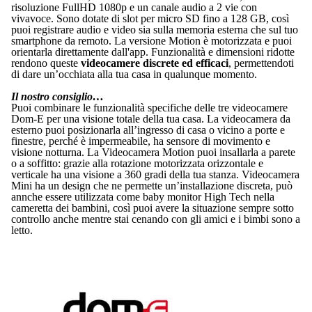
risoluzione FullHD 1080p e un canale audio a 2 vie con
vivavoce. Sono dotate di slot per micro SD fino a 128 GB, così
puoi registrare audio e video sia sulla memoria esterna che sul tuo
smartphone da remoto. La versione Motion è motorizzata e puoi
orientarla direttamente dall'app. Funzionalità e dimensioni ridotte
rendono queste
videocamere discrete ed efficaci
, permettendoti
di dare un’occhiata alla tua casa in qualunque momento.
Il nostro consiglio…
Puoi combinare le funzionalità specifiche delle tre videocamere
Dom-E per una visione totale della tua casa. La videocamera da
esterno puoi posizionarla all’ingresso di casa o vicino a porte e
finestre, perché è impermeabile, ha sensore di movimento e
visione notturna. La Videocamera Motion puoi insallarla a parete
o a soffitto: grazie alla rotazione motorizzata orizzontale e
verticale ha una visione a 360 gradi della tua stanza. Videocamera
Mini ha un design che ne permette un’installazione discreta, può
annche essere utilizzata come baby monitor High Tech nella
cameretta dei bambini, così puoi avere la situazione sempre sotto
controllo anche mentre stai cenando con gli amici e i bimbi sono a
letto.