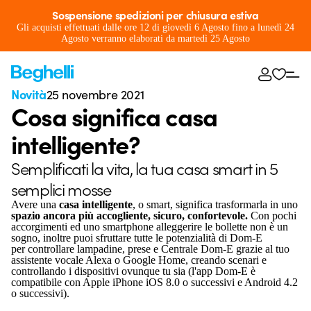
Sospensione spedizioni per chiusura estiva
Gli acquisti effettuati dalle ore 12 di giovedì 6 Agosto fino a lunedì 24
Agosto verranno elaborati da martedì 25 Agosto
Novità
25 novembre 2021
Cosa significa casa
intelligente?
Semplificati la vita, la tua casa smart in 5
semplici mosse
Avere una
casa intelligente
, o smart, significa trasformarla in uno
spazio ancora più accogliente, sicuro, confortevole.
Con pochi
accorgimenti ed uno smartphone alleggerire le bollette non è un
sogno, inoltre puoi sfruttare tutte le potenzialità di Dom-E
per controllare lampadine, prese e Centrale Dom-E grazie al tuo
assistente vocale Alexa o Google Home, creando scenari e
controllando i dispositivi ovunque tu sia (l'app Dom-E è
compatibile con Apple iPhone iOS 8.0 o successivi e Android 4.2
o successivi).