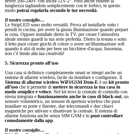
driver 200-240V con uscita 12V-2°. Puoi anche ridurne la
lunghezza tagliandola semplicemente con le forbici, in questo
modo
potrai regolarla secondo le tue necessità
.
Il nostro consiglio…
Le StripLED sono molto versatili. Prova ad installarle sotto i
pensili in cucina, per avere la giusta illuminazione quando prepari
la cena. Oppure installale dietro la TV, per creare l’atmosfera
ideale mentre guardi la tua serie preferita. Dietro la testata o sotto
il letto puoi creare giochi di colore o avere un'illuminazione soft
quando ti alzi di notte per bere un bicchiere d'acqua. Insomma,
non c'è limite alla tua creatività!
5. Sicurezza pronto all’uso
Una casa si definisce completamente smart se integri anche un
sistema di allarme wireless, facile da installare e configurare. Il
Sistema di allarme wireless WiFi/GSM Dom-E
è un
kit pronto
all’uso
che ti permette di
mettere in sicurezza la tua casa in
modo semplice e veloce
. Nel kit trovi la centrale di controllo con
sirena integrata e
funzionamento anche in caso di black-out
, un
sensore volumetrico, un sensore di apertura wireless che puoi
installare su porte e finestre, due telecomandi e due chiavi
magnetiche per attivare e disattivare la centrale. Il sistema di
allarme funziona anche senza SIM GSM e lo
puoi controllare
comodamente dalla app
.
Il nostro consiglio…