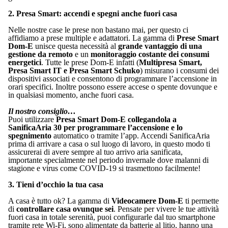
2. Presa Smart: accendi e spegni anche fuori casa
Nelle nostre case le prese non bastano mai, per questo ci
affidiamo a prese multiple e adattatori. La gamma di
Prese Smart
Dom-E
unisce questa necessità al
grande vantaggio di una
gestione da remoto
e un
monitoraggio costante dei consumi
energetici
. Tutte le prese Dom-E infatti (
Multipresa Smart,
Presa Smart IT e Presa Smart Schuko
) misurano i consumi dei
dispositivi associati e consentono di programmare l’accensione in
orari specifici. Inoltre possono essere accese o spente dovunque e
in qualsiasi momento, anche fuori casa.
Il nostro consiglio…
Puoi utilizzare
Presa Smart Dom-E collegandola a
SanificaAria 30 per programmare l’accensione e lo
spegnimento
automatico o tramite l’app. Accendi SanificaAria
prima di arrivare a casa o sul luogo di lavoro, in questo modo ti
assicurerai di avere sempre al tuo arrivo aria sanificata,
importante specialmente nel periodo invernale dove malanni di
stagione e virus come COVID-19 si trasmettono facilmente!
3. Tieni d’occhio la tua casa
A casa è tutto ok? La gamma di
Videocamere Dom-E
ti permette
di
controllare casa ovunque sei
. Pensate per vivere le tue attività
fuori casa in totale serenità, puoi configurarle dal tuo smartphone
tramite rete Wi-Fi, sono alimentate da batterie al litio, hanno una