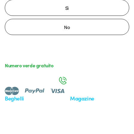
Sì
No
Numero verde gratuito
da lunedì a venerdì dalle 8:30 alle 17:30
800 626 626
Beghelli
Magazine
Chi siamo
Ultime notizie
Investor Relation
Novità
Comunicati stampa
Referenze
Whistleblowing
Osservatorio