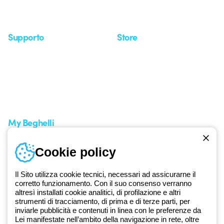
Approfondimenti
Seminari
Supporto
Store
Area supporto
I miei ordini
Supporto sul territorio
Tempi di spedizione
Un mondo di luce a costo
Come effettuare un reso
zero
Servizio clienti
Richiesta supporto
My Beghelli
Accedi o registrati
Cookie policy
Formazione
Documentazione e software
Iscriviti alla newsletter
Il Sito utilizza cookie tecnici, necessari ad assicurarne il
corretto funzionamento. Con il suo consenso verranno
altresì installati cookie analitici, di profilazione e altri
Dal 2025 Beghelli è parte del Gruppo GEWISS, all’interno
strumenti di tracciamento, di prima e di terze parti, per
dell’ecosistema GEWISS LightZone, dove realizziamo soluzioni di
inviarle pubblicità e contenuti in linea con le preferenze da
Lei manifestate nell’ambito della navigazione in rete, oltre
illuminazione integrate che trasformano la complessità in semplicità,