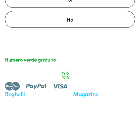
No
Numero verde gratuito
da lunedì a venerdì dalle 8:30 alle 17:30
800 626 626
Beghelli
Magazine
Chi siamo
Ultime notizie
Investor Relation
Novità
Comunicati stampa
Referenze
Whistleblowing
Osservatorio
Approfondimenti