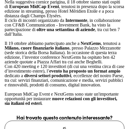
Nella suggestiva cornice parigina, il 18 ottobre siamo stati ospiti
di
European MidCap Event
, tenutosi in presenza dopo la scorsa
edizione in streaming, presso Hotel Méridien Etoile e a poca
distanza dagli Champs Élysées.
Il ciclo di incontri organizzato da
Intermonte
, in collaborazione
con CF&B Communication - Investment Bank, ha visto la
partecipazione di
oltre una settantina di aziende
, tra cui ben 7
dall’Italia.
Il 19 ottobre abbiamo partecipato anche a
NextGems
, tenutosi a
Milano, cuore finanziario italiano
, presso Palazzo Mezzanotte
(sede storica della Borsa Italiana). In occasione di questa terza
edizione, l’investor conference NextGems ha ospitato ben 42
aziende quotate a Piazza Affari tra cui anche Beghelli.
Con 420 meeting e 120 investitori (di cui una ventina circa di case
d’investimento estere), l’
evento ha proposto un format ampio
dedicato a
diversi settori produttivi
, eccellenze del nostro Paese,
tra cui: servizi finanziari, comunicazione e media, servizi pubblici
e rinnovabili, prodotti di consumo, digital innovation.
Eurepean MidCap Event e NextGems sono state un'importante
opportunità per instaurare
nuove relazioni con gli investitori,
sia italiani ed esteri
.
Hai trovato questo contenuto interessante?
Sì