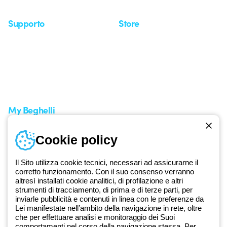
Seminari
Supporto
Store
Area supporto
I miei ordini
Supporto sul territorio
Tempi di spedizione
Un mondo di luce a costo
Come effettuare un reso
zero
Servizio clienti
Richiesta supporto
My Beghelli
Accedi o registrati
Cookie policy
Formazione
Documentazione e software
Iscriviti alla newsletter
Il Sito utilizza cookie tecnici, necessari ad assicurarne il
corretto funzionamento. Con il suo consenso verranno
altresì installati cookie analitici, di profilazione e altri
Dal 2025 Beghelli è parte del Gruppo GEWISS, all’interno
strumenti di tracciamento, di prima e di terze parti, per
dell’ecosistema GEWISS LightZone, dove realizziamo soluzioni di
inviarle pubblicità e contenuti in linea con le preferenze da
illuminazione integrate che trasformano la complessità in semplicità,
Lei manifestate nell’ambito della navigazione in rete, oltre
che per effettuare analisi e monitoraggio dei Suoi
supportando professionisti e utenti finali nella realizzazione dei loro
comportamenti nel corso della navigazione stessa. Per