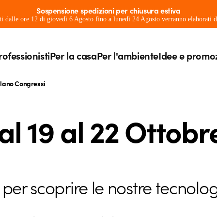
Sospensione spedizioni per chiusura estiva
ati dalle ore 12 di giovedì 6 Agosto fino a lunedì 24 Agosto verranno elaborati
rofessionisti
Per la casa
Per l'ambiente
Idee e promo
Milano Congressi
 dal 19 al 22 Ottob
per scoprire le nostre tecnolog