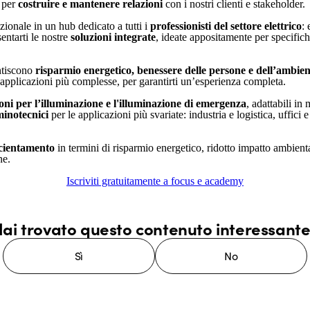
e per
costruire e mantenere relazioni
con i nostri clienti e stakeholder.
izionale in un hub dedicato a tutti i
professionisti del settore elettrico
: 
entarti le nostre
soluzioni integrate
, ideate appositamente per specifich
antiscono
risparmio energetico, benessere delle persone e dell’ambien
applicazioni più complesse, per garantirti un’esperienza completa.
ioni per l’illuminazione e l'illuminazione di emergenza
, adattabili in
uminotecnici
per le applicazioni più svariate: industria e logistica, uffici e
icientamento
in termini di risparmio energetico, ridotto impatto ambient
ne.
Iscriviti gratuitamente a focus e academy
ai trovato questo contenuto interessant
Sì
No