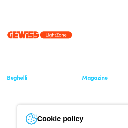
Dal 2025 Beghelli è parte del Gruppo GEWISS, all’interno dell’ecosi
realizziamo soluzioni di illuminazione integrate che trasformano la co
professionisti e utenti finali nella realizzazione dei loro bisogni.
Scopri 
Beghelli
Magazine
Chi siamo
Ultime notizie
Investor Relation
Novità
Comunicati stampa
Referenze
Whistleblowing
Osservatorio
Approfondimenti
Cookie policy
Seminari