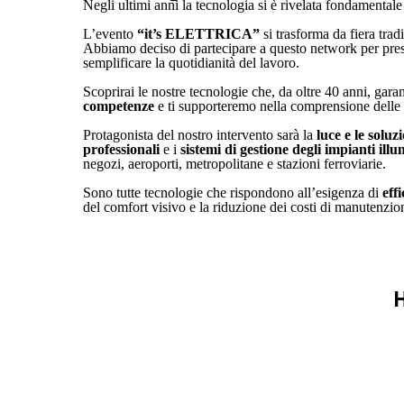
Negli ultimi anni la tecnologia si è rivelata fondamental
L’evento
“it’s ELETTRICA”
si trasforma da fiera trad
Abbiamo deciso di partecipare a questo network per pres
semplificare la quotidianità del lavoro.
Scoprirai le nostre tecnologie che, da oltre 40 anni, gar
competenze
e ti supporteremo nella comprensione delle 
Protagonista del nostro intervento sarà la
luce e le soluz
professionali
e i
sistemi di gestione degli impianti ill
negozi, aeroporti, metropolitane e stazioni ferroviarie.
Sono tutte tecnologie che rispondono all’esigenza di
eff
del comfort visivo e la riduzione dei costi di manutenzio
H