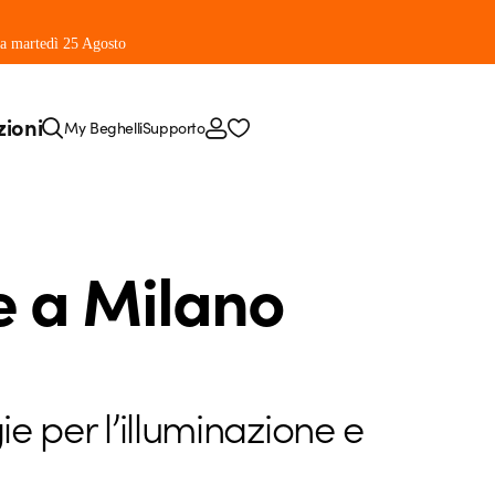
 da martedì 25 Agosto
zioni
My Beghelli
Supporto
re a Milano
ie per l’illuminazione e