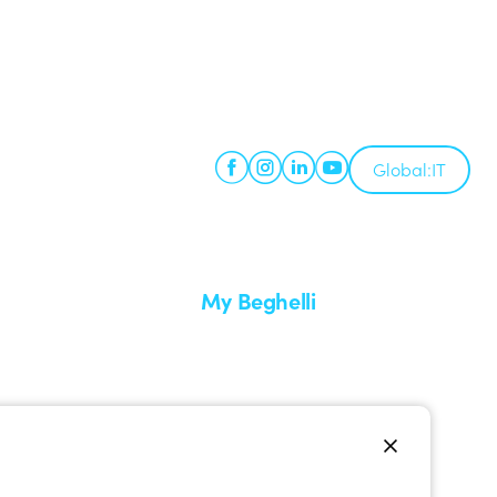
Global:
IT
My Beghelli
Accedi o registrati
edizione
Formazione
uare un reso
Documentazione e software
nti
Iscriviti alla newsletter