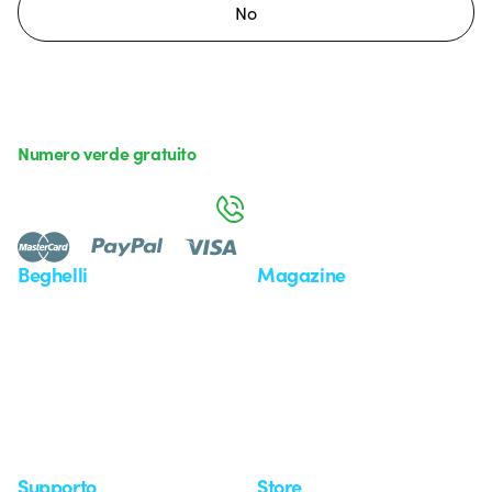
No
Numero verde gratuito
da lunedì a venerdì dalle 8:30 alle 17:30
800 626 626
Beghelli
Magazine
Chi siamo
Ultime notizie
Investor Relation
Novità
Comunicati stampa
Referenze
Whistleblowing
Osservatorio
Approfondimenti
Seminari
Supporto
Store