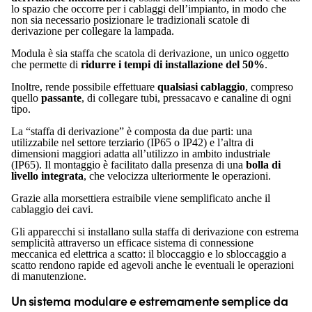
lo spazio che occorre per i cablaggi dell’impianto, in modo che
non sia necessario posizionare le tradizionali scatole di
derivazione per collegare la lampada.
Modula è sia staffa che scatola di derivazione, un unico oggetto
che permette di
ridurre i tempi di installazione del 50%
.
Inoltre, rende possibile effettuare
qualsiasi cablaggio
, compreso
quello
passante
, di collegare tubi, pressacavo e canaline di ogni
tipo.
La “staffa di derivazione” è composta da due parti: una
utilizzabile nel settore terziario (IP65 o IP42) e l’altra di
dimensioni maggiori adatta all’utilizzo in ambito industriale
(IP65). Il montaggio è facilitato dalla presenza di una
bolla di
livello integrata
, che velocizza ulteriormente le operazioni.
Grazie alla morsettiera estraibile viene semplificato anche il
cablaggio dei cavi.
Gli apparecchi si installano sulla staffa di derivazione con estrema
semplicità attraverso un efficace sistema di connessione
meccanica ed elettrica a scatto: il bloccaggio e lo sbloccaggio a
scatto rendono rapide ed agevoli anche le eventuali le operazioni
di manutenzione.
Un sistema modulare e estremamente semplice da