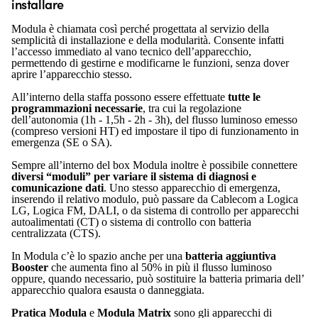
installare
Modula è chiamata così perché progettata al servizio della
semplicità di installazione e della modularità. Consente infatti
l’accesso immediato al vano tecnico dell’apparecchio,
permettendo di gestirne e modificarne le funzioni, senza dover
aprire l’apparecchio stesso.
All’interno della staffa possono essere effettuate
tutte le
programmazioni necessarie
, tra cui la regolazione
dell’autonomia (1h - 1,5h - 2h - 3h), del flusso luminoso emesso
(compreso versioni HT) ed impostare il tipo di funzionamento in
emergenza (SE o SA)
.
Sempre all’interno del box Modula inoltre è possibile connettere
diversi “moduli” per variare il sistema di diagnosi e
comunicazione dati
. Uno stesso apparecchio di emergenza,
inserendo il relativo modulo, può passare da Cablecom a Logica
LG, Logica FM, DALI, o da sistema di controllo per apparecchi
autoalimentati (CT) o sistema di controllo con batteria
centralizzata (CTS).
In Modula c’è lo spazio anche per una
batteria aggiuntiva
Booster
che aumenta fino al 50% in più il flusso luminoso
oppure, quando necessario, può sostituire la batteria primaria dell’
apparecchio qualora esausta o danneggiata.
Pratica Modula
e
Modula Matrix
sono gli apparecchi di