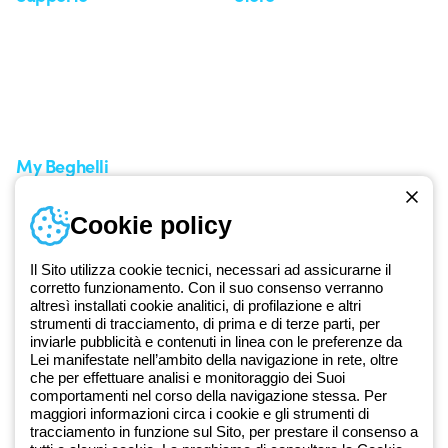
Area supporto
I miei ordini
Supporto sul territorio
Tempi di spedizione
Un mondo di luce a costo
Come effettuare un reso
zero
Servizio clienti
Richiesta supporto
My Beghelli
Accedi o registrati
Cookie policy
Formazione
Documentazione e software
Iscriviti alla newsletter
Il Sito utilizza cookie tecnici, necessari ad assicurarne il
corretto funzionamento. Con il suo consenso verranno
altresì installati cookie analitici, di profilazione e altri
Dal 2025 Beghelli è parte del Gruppo GEWISS, all’interno
strumenti di tracciamento, di prima e di terze parti, per
dell’ecosistema GEWISS LightZone, dove realizziamo soluzioni di
inviarle pubblicità e contenuti in linea con le preferenze da
illuminazione integrate che trasformano la complessità in semplicità,
Lei manifestate nell’ambito della navigazione in rete, oltre
che per effettuare analisi e monitoraggio dei Suoi
supportando professionisti e utenti finali nella realizzazione dei loro
comportamenti nel corso della navigazione stessa. Per
bisogni.
Scopri di più su GEWISS
maggiori informazioni circa i cookie e gli strumenti di
tracciamento in funzione sul Sito, per prestare il consenso a