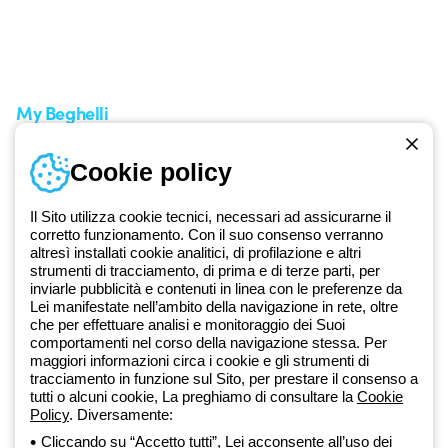
Supporto sul territorio
Tempi di spedizione
Un mondo di luce a costo
Come effettuare un reso
zero
Servizio clienti
Richiesta supporto
My Beghelli
Accedi o registrati
Cookie policy
Formazione
Documentazione e software
Iscriviti alla newsletter
Il Sito utilizza cookie tecnici, necessari ad assicurarne il
corretto funzionamento. Con il suo consenso verranno
altresì installati cookie analitici, di profilazione e altri
Dal 2025 Beghelli è parte del Gruppo GEWISS, all’interno
strumenti di tracciamento, di prima e di terze parti, per
dell’ecosistema GEWISS LightZone, dove realizziamo soluzioni di
inviarle pubblicità e contenuti in linea con le preferenze da
illuminazione integrate che trasformano la complessità in semplicità,
Lei manifestate nell’ambito della navigazione in rete, oltre
che per effettuare analisi e monitoraggio dei Suoi
supportando professionisti e utenti finali nella realizzazione dei loro
comportamenti nel corso della navigazione stessa. Per
bisogni.
Scopri di più su GEWISS
maggiori informazioni circa i cookie e gli strumenti di
tracciamento in funzione sul Sito, per prestare il consenso a
tutti o alcuni cookie, La preghiamo di consultare la
Cookie
Global:
IT
Policy
. Diversamente:
Cliccando su “Accetto tutti”, Lei acconsente all’uso dei
Privacy Policy