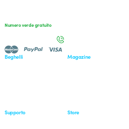
Numero verde gratuito
da lunedì a venerdì dalle 8:30 alle 17:30
800 626 626
Beghelli
Magazine
Chi siamo
Ultime notizie
Investor Relation
Novità
Comunicati stampa
Referenze
Whistleblowing
Osservatorio
Approfondimenti
Seminari
Supporto
Store
Area supporto
I miei ordini