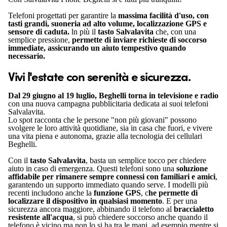
Telefoni progettati per garantire la
massima facilità d'uso, con
tasti grandi, suoneria ad alto volume, localizzazione GPS e
sensore di caduta.
ln più il
tasto Salvalavita
che, con una
semplice pressione,
permette di inviare richieste di soccorso
immediate, assicurando un aiuto tempestivo quando
necessario.
Vivi l'estate con serenità e sicurezza.
Dal 29 giugno al 19 luglio, Beghelli torna in televisione
e radio
con una nuova campagna pubblicitaria dedicata ai suoi telefoni
Salvalavita.
Lo spot racconta che le persone "non più giovani" possono
svolgere le loro attività quotidiane, sia in casa che fuori, e vivere
una vita piena e autonoma, grazie alla tecnologia dei cellulari
Beghelli.
Con il
tasto Salvalavita
, basta un semplice tocco per chiedere
aiuto in caso di emergenza. Questi telefoni sono una
soluzione
affidabile per rimanere sempre connessi con familiari e amici
,
garantendo un supporto immediato quando serve. I modelli più
recenti includono anche la
funzione GPS
, c
he permette di
localizzare il dispositivo in qualsiasi momento
. E per una
sicurezza ancora maggiore, abbinando il telefono al
braccialetto
resistente all'acqua
, si può chiedere soccorso anche quando il
telefono è vicino ma non lo si ha tra le mani, ad esempio mentre
si 