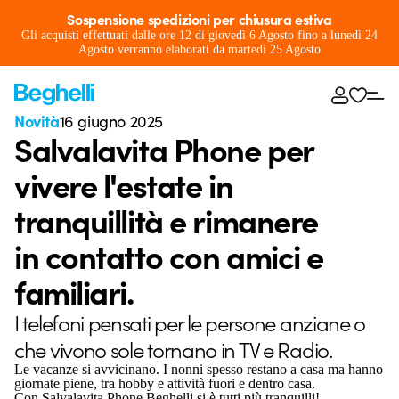
Sospensione spedizioni per chiusura estiva
Gli acquisti effettuati dalle ore 12 di giovedì 6 Agosto fino a lunedì 24
Agosto verranno elaborati da martedì 25 Agosto
Novità
16 giugno 2025
Salvalavita Phone per
vivere l'estate in
tranquillità e rimanere
in contatto con amici e
familiari.
I telefoni pensati per le persone anziane o
che vivono sole tornano in TV e Radio.
Le vacanze si avvicinano. I nonni spesso restano a casa ma hanno
giornate piene, tra hobby e attività fuori e dentro casa.
Con Salvalavita Phone Beghelli si è tutti più tranquilli!