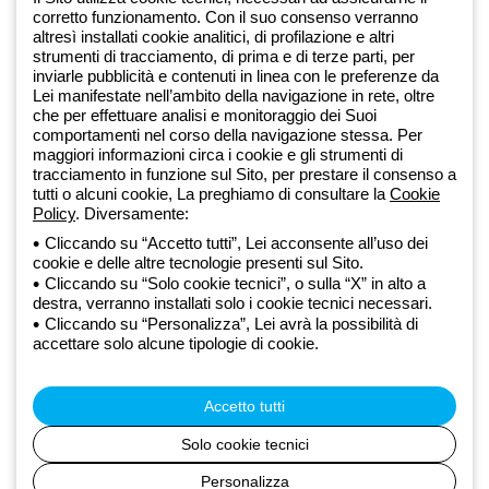
corretto funzionamento. Con il suo consenso verranno
altresì installati cookie analitici, di profilazione e altri
Dal 2025 Beghelli è parte del Gruppo GEWISS, all’interno
strumenti di tracciamento, di prima e di terze parti, per
dell’ecosistema GEWISS LightZone, dove realizziamo soluzioni di
inviarle pubblicità e contenuti in linea con le preferenze da
illuminazione integrate che trasformano la complessità in semplicità,
Lei manifestate nell’ambito della navigazione in rete, oltre
che per effettuare analisi e monitoraggio dei Suoi
supportando professionisti e utenti finali nella realizzazione dei loro
comportamenti nel corso della navigazione stessa. Per
bisogni.
Scopri di più su GEWISS
maggiori informazioni circa i cookie e gli strumenti di
tracciamento in funzione sul Sito, per prestare il consenso a
tutti o alcuni cookie, La preghiamo di consultare la
Cookie
Global:
IT
Policy
. Diversamente:
Cliccando su “Accetto tutti”, Lei acconsente all’uso dei
Privacy Policy
cookie e delle altre tecnologie presenti sul Sito.
Cookie policy
Cliccando su “Solo cookie tecnici”, o sulla “X” in alto a
Condizioni di vendita
destra, verranno installati solo i cookie tecnici necessari.
Tutte le policy
Cliccando su “Personalizza”, Lei avrà la possibilità di
Accessibilità
accettare solo alcune tipologie di cookie.
Credits
© Beghelli S.p.A. Società con Unico Socio - Società soggetta alla
direzione e coordinamento di Gewiss S.p.A. - R.I. Bologna e C.F.
Accetto tutti
03829720378 - P.IVA (IT) 00666341201 - REA BO-319364 - Cap.
Soc. 10.000.000 EUR i.v.
Solo cookie tecnici
Personalizza