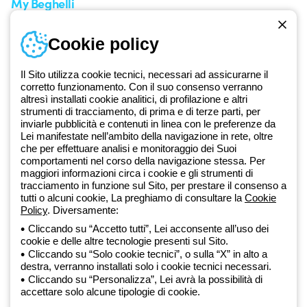
My Beghelli
Accedi o registrati
Cookie policy
Formazione
Documentazione e software
Iscriviti alla newsletter
Il Sito utilizza cookie tecnici, necessari ad assicurarne il
corretto funzionamento. Con il suo consenso verranno
altresì installati cookie analitici, di profilazione e altri
Dal 2025 Beghelli è parte del Gruppo GEWISS, all’interno
strumenti di tracciamento, di prima e di terze parti, per
dell’ecosistema GEWISS LightZone, dove realizziamo soluzioni di
inviarle pubblicità e contenuti in linea con le preferenze da
illuminazione integrate che trasformano la complessità in semplicità,
Lei manifestate nell’ambito della navigazione in rete, oltre
che per effettuare analisi e monitoraggio dei Suoi
supportando professionisti e utenti finali nella realizzazione dei loro
comportamenti nel corso della navigazione stessa. Per
bisogni.
Scopri di più su GEWISS
maggiori informazioni circa i cookie e gli strumenti di
tracciamento in funzione sul Sito, per prestare il consenso a
tutti o alcuni cookie, La preghiamo di consultare la
Cookie
Global:
IT
Policy
. Diversamente:
Cliccando su “Accetto tutti”, Lei acconsente all’uso dei
Privacy Policy
cookie e delle altre tecnologie presenti sul Sito.
Cookie policy
Cliccando su “Solo cookie tecnici”, o sulla “X” in alto a
Condizioni di vendita
destra, verranno installati solo i cookie tecnici necessari.
Tutte le policy
Cliccando su “Personalizza”, Lei avrà la possibilità di
Accessibilità
accettare solo alcune tipologie di cookie.
Credits