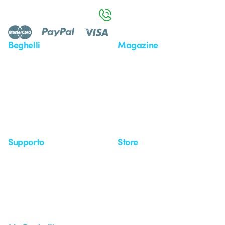
800 626 626
Beghelli
Magazine
Chi siamo
Ultime notizie
Investor Relation
Novità
Comunicati stampa
Referenze
Whistleblowing
Osservatorio
Approfondimenti
Seminari
Supporto
Store
Area supporto
I miei ordini
Supporto sul territorio
Tempi di spedizione
Un mondo di luce a costo
Come effettuare un reso
zero
Servizio clienti
Richiesta supporto