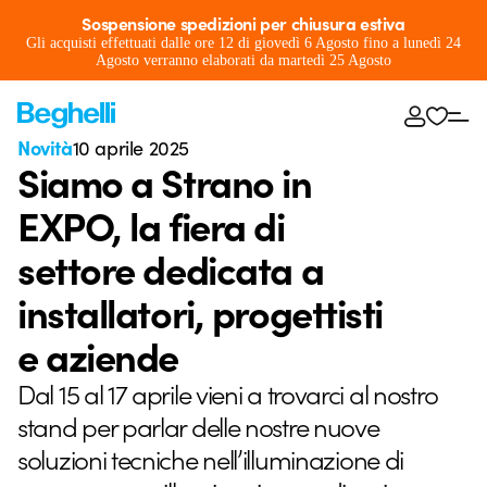
Sospensione spedizioni per chiusura estiva
Gli acquisti effettuati dalle ore 12 di giovedì 6 Agosto fino a lunedì 24
Agosto verranno elaborati da martedì 25 Agosto
Novità
10 aprile 2025
Siamo a Strano in
EXPO, la fiera di
settore dedicata a
installatori, progettisti
e aziende
Dal 15 al 17 aprile vieni a trovarci al nostro
stand per parlar delle nostre nuove
soluzioni tecniche nell’illuminazione di