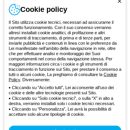
Accedi o registrati
Cookie policy
Formazione
Documentazione e software
Iscriviti alla newsletter
Il Sito utilizza cookie tecnici, necessari ad assicurarne il
corretto funzionamento. Con il suo consenso verranno
altresì installati cookie analitici, di profilazione e altri
Dal 2025 Beghelli è parte del Gruppo GEWISS, all’interno
strumenti di tracciamento, di prima e di terze parti, per
dell’ecosistema GEWISS LightZone, dove realizziamo soluzioni di
inviarle pubblicità e contenuti in linea con le preferenze da
Lei manifestate nell’ambito della navigazione in rete, oltre
illuminazione integrate che trasformano la complessità in semplicità,
che per effettuare analisi e monitoraggio dei Suoi
supportando professionisti e utenti finali nella realizzazione dei loro
comportamenti nel corso della navigazione stessa. Per
bisogni.
Scopri di più su GEWISS
maggiori informazioni circa i cookie e gli strumenti di
tracciamento in funzione sul Sito, per prestare il consenso a
tutti o alcuni cookie, La preghiamo di consultare la
Cookie
Global:
IT
Policy
. Diversamente:
Cliccando su “Accetto tutti”, Lei acconsente all’uso dei
Privacy Policy
cookie e delle altre tecnologie presenti sul Sito.
Cookie policy
Cliccando su “Solo cookie tecnici”, o sulla “X” in alto a
Condizioni di vendita
destra, verranno installati solo i cookie tecnici necessari.
Tutte le policy
Cliccando su “Personalizza”, Lei avrà la possibilità di
Accessibilità
accettare solo alcune tipologie di cookie.
Credits
© Beghelli S.p.A. Società con Unico Socio - Società soggetta alla
direzione e coordinamento di Gewiss S.p.A. - R.I. Bologna e C.F.