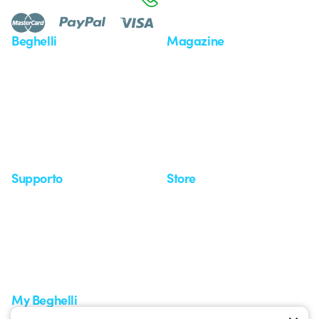
Beghelli
Magazine
Chi siamo
Ultime notizie
Investor Relation
Novità
Comunicati stampa
Referenze
Whistleblowing
Osservatorio
Approfondimenti
Seminari
Supporto
Store
Area supporto
I miei ordini
Supporto sul territorio
Tempi di spedizione
Un mondo di luce a costo
Come effettuare un reso
zero
Servizio clienti
Richiesta supporto
My Beghelli