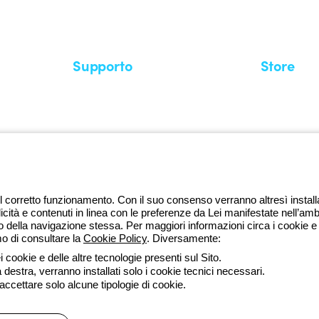
di più su GEWISS
Supporto
Store
Area supporto
I miei ordini
Supporto sul territorio
Tempi di sp
Un mondo di luce a costo zero
Come effett
Richiesta supporto
Servizio clie
l corretto funzionamento. Con il suo consenso verranno altresì installati 
licità e contenuti in linea con le preferenze da Lei manifestate nell’amb
della navigazione stessa. Per maggiori informazioni circa i cookie e g
mo di consultare la
Cookie Policy
. Diversamente:
da lune
 cookie e delle altre tecnologie presenti sul Sito.
a destra, verranno installati solo i cookie tecnici necessari.
ssibilità
Credits
 accettare solo alcune tipologie di cookie.
 direzione e coordinamento di Gewiss S.p.A. - R.I. Bologna e C.F. 0382