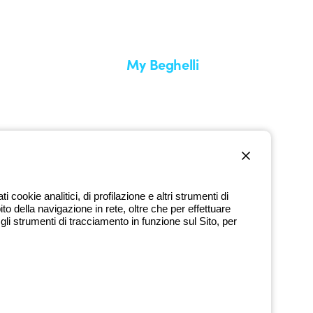
My Beghelli
Accedi o registrati
edizione
Formazione
uare un reso
Documentazione e software
nti
Iscriviti alla newsletter
cookie analitici, di profilazione e altri strumenti di
ito della navigazione in rete, oltre che per effettuare
800 626 626
li strumenti di tracciamento in funzione sul Sito, per
Numero verde gratuito
dì a venerdì dalle 8:30 alle 17:30
9720378 - P.IVA (IT) 00666341201 - REA BO-319364 - Cap. Soc.