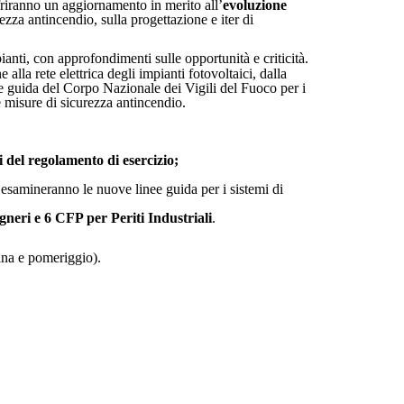
friranno un aggiornamento in merito all’
evoluzione
rezza antincendio, sulla progettazione e iter di
ianti, con approfondimenti sulle opportunità e criticità.
lla rete elettrica degli impianti fotovoltaici, dalla
ee guida del Corpo Nazionale dei Vigili del Fuoco per i
e misure di sicurezza antincendio.
ci del regolamento di esercizio;
 esamineranno le nuove linee guida per i sistemi di
neri e 6 CFP per Periti Industriali
.
ina e pomeriggio).