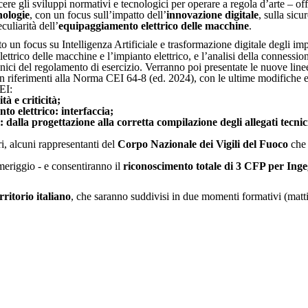
e gli sviluppi normativi e tecnologici per operare a regola d’arte – of
nologie
, con un focus sull’impatto dell’
innovazione digitale
, sulla sicu
eculiarità dell’
equipaggiamento elettrico delle macchine
.
 un focus su Intelligenza Artificiale e trasformazione digitale degli imp
rico delle macchine e l’impianto elettrico, e l’analisi della connessione a
ecnici del regolamento di esercizio. Verranno poi presentate le nuove lin
 con riferimenti alla Norma CEI 64-8 (ed. 2024), con le ultime modifiche 
CEI:
tà e criticità;
to elettrico: interfaccia;
i: dalla progettazione alla corretta compilazione degli allegati tecni
ri, alcuni rappresentanti del
Corpo Nazionale dei Vigili del Fuoco
che
omeriggio - e consentiranno il
riconoscimento totale di 3 CFP per Ingeg
erritorio italiano
, che saranno suddivisi in due momenti formativi (matt