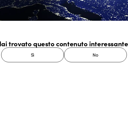
ai trovato questo contenuto interessant
Sì
No
stema GEWISS LightZone, dove
mplessità in semplicità, supportando