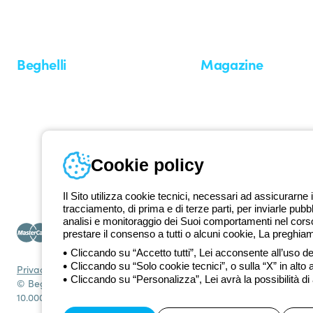
professionisti e utenti finali nella realizzazione dei loro bisogni.
Scopri 
Beghelli
Magazine
Chi siamo
Ultime notizie
Investor Relation
Novità
Comunicati stampa
Referenze
Whistleblowing
Osservatorio
Approfondimenti
Cookie policy
Seminari
Il Sito utilizza cookie tecnici, necessari ad assicurarne i
tracciamento, di prima e di terze parti, per inviarle pubb
analisi e monitoraggio dei Suoi comportamenti nel corso 
prestare il consenso a tutti o alcuni cookie, La preghia
Cliccando su “Accetto tutti”, Lei acconsente all’uso dei
Cliccando su “Solo cookie tecnici”, o sulla “X” in alto 
Privacy Policy
Cookie policy
Condizioni di vendita
Tutte le policy
Acce
Cliccando su “Personalizza”, Lei avrà la possibilità di
© Beghelli S.p.A. Società con Unico Socio - Società soggetta alla
10.000.000 EUR i.v.