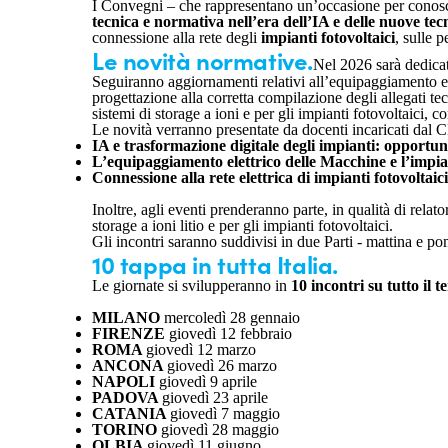
I Convegni – che rappresentano un’occasione per conoscer
tecnica e normativa nell’era dell’IA e delle nuove tec
connessione alla rete degli
impianti fotovoltaici
, sulle p
Le novità normative.
Nel 2026 sarà dedicato
Seguiranno aggiornamenti relativi all’equipaggiamento elett
progettazione alla corretta compilazione degli allegati t
sistemi di storage a ioni e per gli impianti fotovoltaici,
Le novità verranno presentate da docenti incaricati dal 
IA e trasformazione digitale degli impianti: opportuni
L’equipaggiamento elettrico delle Macchine e l’impian
Connessione alla rete elettrica di impianti fotovoltaic
Inoltre, agli eventi prenderanno parte, in qualità di relato
storage a ioni litio e per gli impianti fotovoltaici.
Gli incontri saranno suddivisi in due Parti - mattina e p
10 tappa in tutta Italia.
Le giornate si svilupperanno in
10 incontri su tutto il t
MILANO
mercoledì 28 gennaio
FIRENZE
giovedì 12 febbraio
ROMA
giovedì 12 marzo
ANCONA
giovedì 26 marzo
NAPOLI
giovedì 9 aprile
PADOVA
giovedì 23 aprile
CATANIA
giovedì 7 maggio
TORINO
giovedì 28 maggio
OLBIA
giovedì 11 giugno