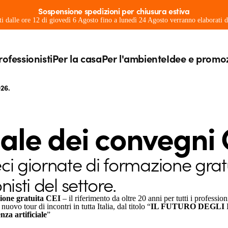
Sospensione spedizioni per chiusura estiva
ati dalle ore 12 di giovedì 6 Agosto fino a lunedì 24 Agosto verranno elaborati
rofessionisti
Per la casa
Per l'ambiente
Idee e promo
026.
iale dei convegni 
i giornate di formazione gratui
isti del settore.
ione gratuita CEI
– il riferimento da oltre 20 anni per tutti i professioni
ovo tour di incontri in tutta Italia, dal titolo “
IL FUTURO DEGLI IM
nza artificiale
”