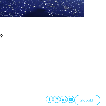
e?
Global:
IT