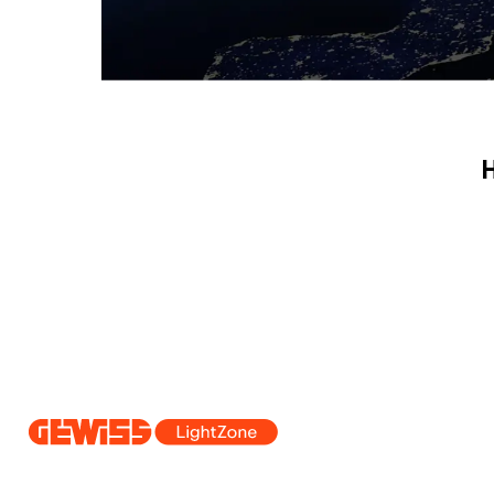
H
Dal 2025 Beghelli è parte del Gruppo GEWISS, all’interno dell’ecosi
realizziamo soluzioni di illuminazione integrate che trasformano la co