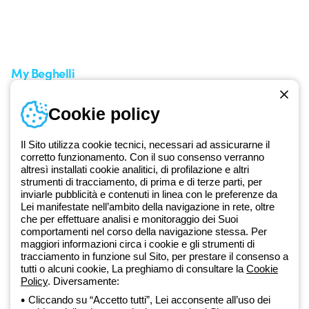
Un mondo di luce a costo
Come effettuare un reso
zero
Servizio clienti
Richiesta supporto
My Beghelli
Accedi o registrati
Cookie policy
Formazione
Documentazione e software
Iscriviti alla newsletter
Il Sito utilizza cookie tecnici, necessari ad assicurarne il
corretto funzionamento. Con il suo consenso verranno
altresì installati cookie analitici, di profilazione e altri
Dal 2025 Beghelli è parte del Gruppo GEWISS, all’interno
strumenti di tracciamento, di prima e di terze parti, per
dell’ecosistema GEWISS LightZone, dove realizziamo soluzioni di
inviarle pubblicità e contenuti in linea con le preferenze da
illuminazione integrate che trasformano la complessità in semplicità,
Lei manifestate nell’ambito della navigazione in rete, oltre
che per effettuare analisi e monitoraggio dei Suoi
supportando professionisti e utenti finali nella realizzazione dei loro
comportamenti nel corso della navigazione stessa. Per
bisogni.
Scopri di più su GEWISS
maggiori informazioni circa i cookie e gli strumenti di
tracciamento in funzione sul Sito, per prestare il consenso a
tutti o alcuni cookie, La preghiamo di consultare la
Cookie
Global:
IT
Policy
. Diversamente:
Cliccando su “Accetto tutti”, Lei acconsente all’uso dei
Privacy Policy