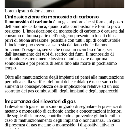
Lorem ipsum dolor sit amet
L’intossicazione da monossido di carbonio
Il
monossido di carbonio
è un gas inodore che si forma, al posto
dell’anidride carbonica, quando alla combustione è fornito poco
ossigeno. L’intossicazione da monossido di carbonio è causata dal
consumo di buona parte dell’ossigeno presente in locali chiusi
privi di buona areazione, possibile con tutti i tipi di combustibile.
L’incidente può essere causato sia dal fatto che le fiamme
bruciano l’ossigeno, senza che ci sia un ricambio d’aria, sia
dall’intasamento dei tubi di scarico dei fumi. Il monossido di
carbonio è estremamente tossico e può causare dapprima
sonnolenza e poi perdita di sensi fino alla morte in pochissimo
tempo.
Oltre alla manutenzione degli impianti (si pensi alla manutenzione
periodica e alla verifica dei fumi delle caldaie) è necessario che
aumenti la consapevolezza delle implicazioni relative ad un uso
scorretto dei gas combustibili, degli impianti e degli apparecchi.
Importanza dei rilevatori di gas
I rilevatori di gas e fumi sono in grado di segnalare la presenza di
metano e monossido di carbonio anche a concentrazioni inferiori
alle soglie di sicurezza, contribuendo a prevenire gli incidenti in
caso di malfunzionamento degli impianti o noncuranza. In caso
di presenza di gas metano o monossido, i dispositivi attivano