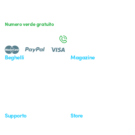
Numero verde gratuito
da lunedì a venerdì dalle 8:30 alle 17:30
800 626 626
Beghelli
Magazine
Chi siamo
Ultime notizie
Investor Relation
Novità
Comunicati stampa
Referenze
Whistleblowing
Osservatorio
Approfondimenti
Seminari
Supporto
Store
Area supporto
I miei ordini
Supporto sul territorio
Tempi di spedizione