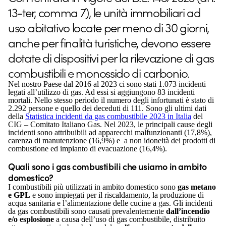
13-ter, comma 7), le unità immobiliari ad
uso abitativo locate per meno di 30 giorni,
anche per finalità turistiche, devono essere
dotate di dispositivi per la rilevazione di gas
combustibili e monossido di carbonio.
Nel nostro Paese dal 2016 al 2023 ci sono stati 1.073 incidenti
legati all’utilizzo di gas. Ad essi si aggiungono 83 incidenti
mortali. Nello stesso periodo il numero degli infortunati è stato di
2.292 persone e quello dei deceduti di 111.
Sono
gli ultimi dati
della
Statistica incidenti da gas combustibile 2023 in Italia
del
CIG – Comitato Italiano Gas. Nel 2023, le principali cause degli
incidenti sono attribuibili ad apparecchi malfunzionanti (17,8%),
carenza di manutenzione (16,9%) e a non idoneità dei prodotti di
combustione ed impianto di evacuazione (16,4%).
Quali sono i gas combustibili che usiamo in ambito
domestico?
I combustibili più utilizzati in ambito domestico sono
gas metano
e GPL
e sono impiegati per il riscaldamento, la produzione di
acqua sanitaria e l’alimentazione delle cucine a gas. Gli incidenti
da gas combustibili sono causati prevalentemente
dall’incendio
e/o esplosione
a causa dell’uso di gas combustibile, distribuito