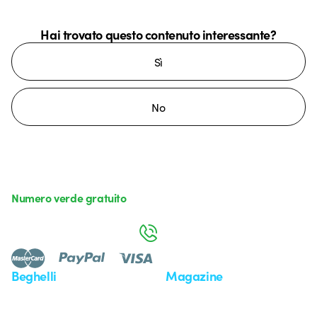
Hai trovato questo contenuto interessante?
Sì
No
Numero verde gratuito
da lunedì a venerdì dalle 8:30 alle 17:30
800 626 626
Beghelli
Magazine
Chi siamo
Ultime notizie