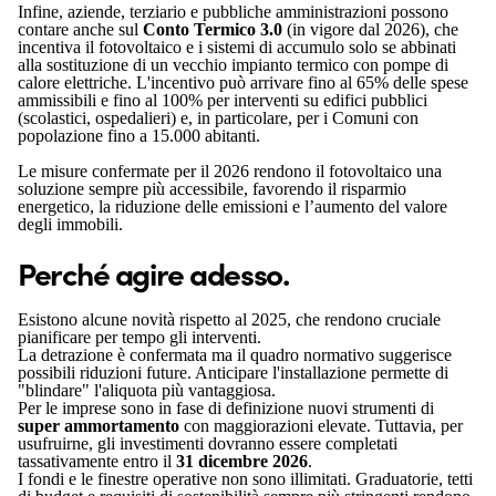
Infine, aziende, terziario e pubbliche amministrazioni possono
contare anche sul
Conto Termico 3.0
(in vigore dal 2026), che
incentiva il fotovoltaico e i sistemi di accumulo solo se abbinati
alla sostituzione di un vecchio impianto termico con pompe di
calore elettriche. L'incentivo può arrivare fino al 65% delle spese
ammissibili e fino al 100% per interventi su edifici pubblici
(scolastici, ospedalieri) e, in particolare, per i Comuni con
popolazione fino a 15.000 abitanti.
Le misure confermate per il 2026 rendono il fotovoltaico una
soluzione sempre più accessibile, favorendo il risparmio
energetico, la riduzione delle emissioni e l’aumento del valore
degli immobili.
Perché agire adesso.
Esistono alcune novità rispetto al 2025, che rendono cruciale
pianificare per tempo gli interventi.
La detrazione è confermata ma il quadro normativo suggerisce
possibili riduzioni future. Anticipare l'installazione permette di
"blindare" l'aliquota più vantaggiosa.
Per le imprese sono in fase di definizione nuovi strumenti di
super ammortamento
con maggiorazioni elevate. Tuttavia, per
usufruirne, gli investimenti dovranno essere completati
tassativamente entro il
31 dicembre 2026
.
I fondi e le finestre operative non sono illimitati. Graduatorie, tetti