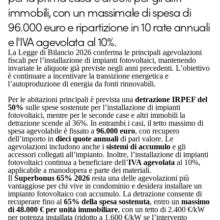
immobili, con un massimale di spesa di
96.000 euro e ripartizione in 10 rate annuali
e l'IVA agevolata al 10%.
La Legge di Bilancio 2026 conferma le principali agevolazioni
fiscali per l’installazione di impianti fotovoltaici, mantenendo
invariate le aliquote già previste negli anni precedenti. L’obiettivo
è continuare a incentivare la transizione energetica e
l’autoproduzione di energia da fonti rinnovabili.
Per le abitazioni principali è prevista una
detrazione IRPEF del
50%
sulle spese sostenute per l’installazione di impianti
fotovoltaici, mentre per le seconde case e altri immobili la
detrazione scende al 36%. In entrambi i casi, il tetto massimo di
spesa agevolabile è fissato a
96.000 euro
, con recupero
dell’importo in
dieci quote annuali
di pari valore. Le
agevolazioni includono anche i
sistemi di accumulo
e gli
accessori collegati all’impianto. Inoltre, l’installazione di impianti
fotovoltaici continua a beneficiare dell’
IVA agevolata
al 10%,
applicabile a manodopera e parte dei materiali.
Il
Superbonus 65% 2026
resta una delle agevolazioni più
vantaggiose per chi vive in condominio e desidera installare un
impianto fotovoltaico con accumulo. La detrazione consente di
recuperare fino al
65% della spesa sostenuta
, entro un
massimo
di 48.000 € per unità immobiliare
, con un tetto di 2.400 €/kW
per potenza installata (ridotto a 1.600 €/kW se l’intervento