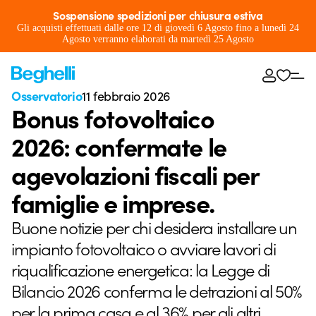
Sospensione spedizioni per chiusura estiva
Gli acquisti effettuati dalle ore 12 di giovedì 6 Agosto fino a lunedì 24
Agosto verranno elaborati da martedì 25 Agosto
Osservatorio
11 febbraio 2026
Bonus fotovoltaico
2026: confermate le
agevolazioni fiscali per
famiglie e imprese.
Buone notizie per chi desidera installare un
impianto fotovoltaico o avviare lavori di
riqualificazione energetica: la Legge di
Bilancio 2026 conferma le detrazioni al 50%
per la prima casa e al 36% per gli altri