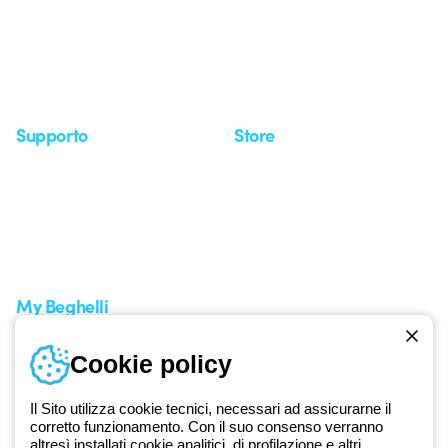
Investor Relation
Novità
Comunicati stampa
Referenze
Whistleblowing
Osservatorio
Approfondimenti
Seminari
Supporto
Store
Area supporto
I miei ordini
Supporto sul territorio
Tempi di spedizione
Un mondo di luce a costo
Come effettuare un reso
zero
Servizio clienti
Richiesta supporto
My Beghelli
Accedi o registrati
Cookie policy
Formazione
Documentazione e software
Iscriviti alla newsletter
Il Sito utilizza cookie tecnici, necessari ad assicurarne il
corretto funzionamento. Con il suo consenso verranno
altresì installati cookie analitici, di profilazione e altri