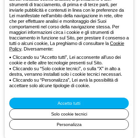
Dal 2025 Beghelli è parte del Gruppo GEWISS, all’interno
strumenti di tracciamento, di prima e di terze parti, per
dell’ecosistema GEWISS LightZone, dove realizziamo soluzioni di
inviarle pubblicità e contenuti in linea con le preferenze da
Lei manifestate nell’ambito della navigazione in rete, oltre
illuminazione integrate che trasformano la complessità in semplicità,
che per effettuare analisi e monitoraggio dei Suoi
supportando professionisti e utenti finali nella realizzazione dei loro
comportamenti nel corso della navigazione stessa. Per
bisogni.
Scopri di più su GEWISS
maggiori informazioni circa i cookie e gli strumenti di
tracciamento in funzione sul Sito, per prestare il consenso a
tutti o alcuni cookie, La preghiamo di consultare la
Cookie
Global:
IT
Policy
. Diversamente:
Cliccando su “Accetto tutti”, Lei acconsente all’uso dei
Privacy Policy
cookie e delle altre tecnologie presenti sul Sito.
Cookie policy
Cliccando su “Solo cookie tecnici”, o sulla “X” in alto a
Condizioni di vendita
destra, verranno installati solo i cookie tecnici necessari.
Tutte le policy
Cliccando su “Personalizza”, Lei avrà la possibilità di
Accessibilità
accettare solo alcune tipologie di cookie.
Credits
© Beghelli S.p.A. Società con Unico Socio - Società soggetta alla
direzione e coordinamento di Gewiss S.p.A. - R.I. Bologna e C.F.
Accetto tutti
03829720378 - P.IVA (IT) 00666341201 - REA BO-319364 - Cap.
Soc. 10.000.000 EUR i.v.
Solo cookie tecnici
Personalizza