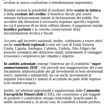
avviene in nuova costruzione o ristrutturazione importante).
Rimane esclusa la possibilità di usufruire dello
sconto in fattura
o della
cessione del credito
: il beneficio fiscale può essere
ottenuto esclusivamente tramite la dichiarazione dei redditi. Per
accedere alle detrazioni è necessario rispettare specifici requisiti,
tra cui il possesso di un titolo edilizio idoneo, il pagamento tramite
bonifico parlante
e la corretta conservazione della
documentazione tecnica e fiscale.
Accanto agli incentivi nazionali, inoltre, continuano a essere attivi
anche
contributi regionali
(come nel caso di Friuli-Venezia
Giulia, Liguria, Sardegna, Calabria, Umbria, Alto Adige) che
possono sommarsi alle detrazioni statali, aumentando il vantaggio
economico complessivo per cittadini e imprese.
In ambito aziendale
, emerge l’interesse per il cosiddetto “
super
ammortamento 2026
”, che prevede una maggiorazione del costo
fiscalmente ammortizzabile per gli investimenti in beni strumentali
nuovi, materiali e immateriali, tra cui anche investimenti in
impianti fotovoltaici e sistemi di accumulo da parte delle imprese
(con moduli europei).
Inoltre, un’ulteriore opportunità è rappresentata dalle
Comunità
Energetiche Rinnovabili
(CER), che consentono a più soggetti
di produrre e condividere energia rinnovabile, beneficiando di
tariffe incentivanti e, in alcuni casi, di contributi a fondo perduto.