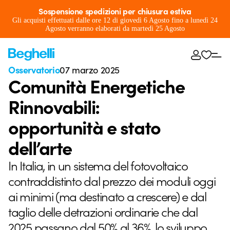
Sospensione spedizioni per chiusura estiva
Gli acquisti effettuati dalle ore 12 di giovedì 6 Agosto fino a lunedì 24
Agosto verranno elaborati da martedì 25 Agosto
Osservatorio
07 marzo 2025
Comunità Energetiche
Rinnovabili:
opportunità e stato
dell’arte
In Italia, in un sistema del fotovoltaico
contraddistinto dal prezzo dei moduli oggi
ai minimi (ma destinato a crescere) e dal
taglio delle detrazioni ordinarie che dal
2025 passano dal 50% al 36%, lo sviluppo