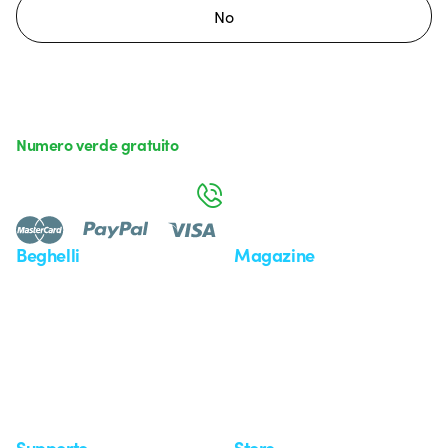
No
Numero verde gratuito
da lunedì a venerdì dalle 8:30 alle 17:30
800 626 626
Beghelli
Magazine
Chi siamo
Ultime notizie
Investor Relation
Novità
Comunicati stampa
Referenze
Whistleblowing
Osservatorio
Approfondimenti
Seminari
Supporto
Store