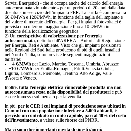
Servizi Energetici) - che si occupa anche del calcolo dell'energia
autoconsumata virtualmente - per un periodo di 20 anni dalla data
di entrata in esercizio dell’impianto FER. La tariffa è compresa tra
60 €/MWh e 120€/MWh, in funzione della taglia dell'impianto e
del valore di mercato dell'energia. Per gli impianti fotovoltaici è
prevista una ulteriore maggiorazione fino a 10 €/MWh in
funzione della localizzazione geografica.
2) Un
corrispettivo di valorizzazione per l'energia
autoconsumata
, definito dall'ARERA – Autorità di Regolazione
per Energia, Reti e Ambiente. Visto che gli impianti posizionati
nelle Regioni del Sud Italia producono di più di quelli installati
nel Nord d’Italia, sono previste le seguenti maggiorazioni
tariffarie:
-
+ 4 €/MWh
per Lazio, Marche, Toscana, Umbria, Abruzzo;
-
+10 €/MWh
per Emilia-Romagna, Friuli-Venezia Giulia,
Liguria, Lombardia, Piemonte, Trentino-Alto Adige, Valle
d'Aosta e Veneto.
Inoltre,
tutta l'energia elettrica rinnovabile prodotta ma non
autoconsumata resta nella disponibilità dei produttori
e può
essere immessa sul mercato per la vendita.
In più,
per le CER i cui impianti di produzione sono ubicati in
Comuni con una popolazione inferiore a 5.000 abitanti, è
previsto un contributo in conto capitale, pari al 40% del costo
dell'investimento
, a valere sulle risorse del PNRR.
Ma ci sono due importanti novità di questi giorni: