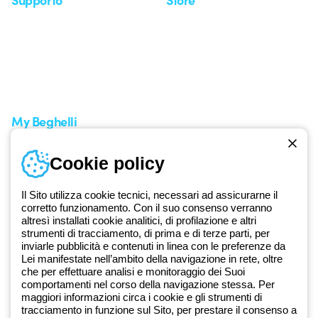
Area supporto
I miei ordini
Supporto sul territorio
Tempi di spedizione
Un mondo di luce a costo
Come effettuare un reso
zero
Servizio clienti
Richiesta supporto
My Beghelli
Accedi o registrati
Cookie policy
Formazione
Documentazione e software
Iscriviti alla newsletter
Il Sito utilizza cookie tecnici, necessari ad assicurarne il
corretto funzionamento. Con il suo consenso verranno
altresì installati cookie analitici, di profilazione e altri
Dal 2025 Beghelli è parte del Gruppo GEWISS, all’interno
strumenti di tracciamento, di prima e di terze parti, per
dell’ecosistema GEWISS LightZone, dove realizziamo soluzioni di
inviarle pubblicità e contenuti in linea con le preferenze da
illuminazione integrate che trasformano la complessità in semplicità,
Lei manifestate nell’ambito della navigazione in rete, oltre
che per effettuare analisi e monitoraggio dei Suoi
supportando professionisti e utenti finali nella realizzazione dei loro
comportamenti nel corso della navigazione stessa. Per
bisogni.
Scopri di più su GEWISS
maggiori informazioni circa i cookie e gli strumenti di
tracciamento in funzione sul Sito, per prestare il consenso a