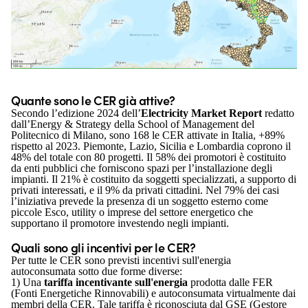
Quante sono le CER già attive?
Secondo l’edizione 2024 dell’
Electricity Market Report
redatto
dall’Energy & Strategy della School of Management del
Politecnico di Milano, sono 168 le CER attivate in Italia, +89%
rispetto al 2023. Piemonte, Lazio, Sicilia e Lombardia coprono il
48% del totale con 80 progetti. Il 58% dei promotori è costituito
da enti pubblici che forniscono spazi per l’installazione degli
impianti. Il 21% è costituito da soggetti specializzati, a supporto di
privati interessati, e il 9% da privati cittadini. Nel 79% dei casi
l’iniziativa prevede la presenza di un soggetto esterno come
piccole Esco, utility o imprese del settore energetico che
supportano il promotore investendo negli impianti.
Quali sono gli incentivi per le CER?
Per tutte le CER sono previsti incentivi sull'energia
autoconsumata sotto due forme diverse:
1) Una
tariffa incentivante sull'energia
prodotta dalle FER
(Fonti Energetiche Rinnovabili) e autoconsumata virtualmente dai
membri della CER. Tale tariffa è riconosciuta dal GSE (Gestore