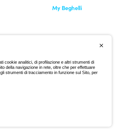
My Beghelli
Accedi o registrati
edizione
Formazione
uare un reso
Documentazione e software
nti
Iscriviti alla newsletter
cookie analitici, di profilazione e altri strumenti di
ito della navigazione in rete, oltre che per effettuare
800 626 626
li strumenti di tracciamento in funzione sul Sito, per
Numero verde gratuito
dì a venerdì dalle 8:30 alle 17:30
9720378 - P.IVA (IT) 00666341201 - REA BO-319364 - Cap. Soc.