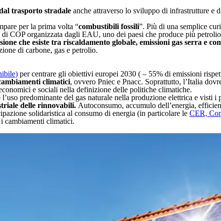
dal trasporto stradale
anche attraverso lo sviluppo di infrastrutture e d
pare per la prima volta “
combustibili fossili
”. Più di una semplice curi
one di COP organizzata dagli EAU, uno dei paesi che produce più petroli
one che esiste tra riscaldamento globale, emissioni gas serra e comb
zione di carbone, gas e petrolio.
ibile)
per centrare gli obiettivi europei 2030 ( – 55% di emissioni rispet
 cambiamenti climatici
, ovvero Pniec e Pnacc. Soprattutto, l’Italia dov
onomici e sociali nella definizione delle politiche climatiche.
uso predominante del gas naturale nella produzione elettrica e visti i pr
riale delle rinnovabili.
Autoconsumo, accumulo dell’energia, efficienz
cipazione solidaristica al consumo di energia (in particolare le
CER, Comu
 i cambiamenti climatici.