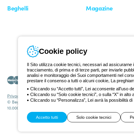
Beghelli
Magazine
Chi siamo
Ultime notizie
Investor Relation
Novità
Comunicati stampa
Referenze
Whistleblowing
Osservatorio
Approfondimenti
Cookie policy
Seminari
Il Sito utilizza cookie tecnici, necessari ad assicurarne i
tracciamento, di prima e di terze parti, per inviarle pubb
analisi e monitoraggio dei Suoi comportamenti nel corso 
prestare il consenso a tutti o alcuni cookie, La preghia
Cliccando su “Accetto tutti”, Lei acconsente all’uso dei
Cliccando su “Solo cookie tecnici”, o sulla “X” in alto 
Privacy Policy
Cookie policy
Condizioni di vendita
Tutte le policy
Acce
Cliccando su “Personalizza”, Lei avrà la possibilità di
© Beghelli S.p.A. Società con Unico Socio - Società soggetta alla
10.000.000 EUR i.v.
Accetto tutti
Solo cookie tecnici
Pe