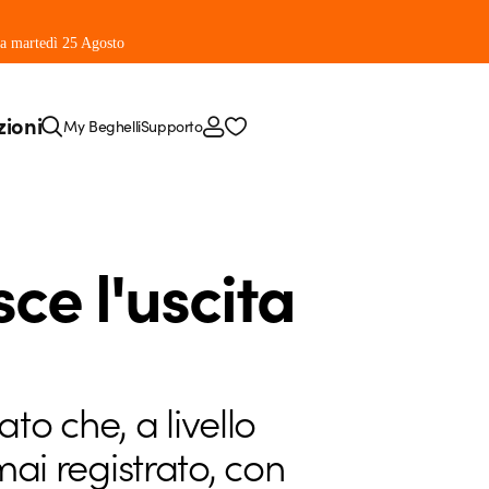
 da martedì 25 Agosto
zioni
My Beghelli
Supporto
sce l'uscita
o che, a livello
mai registrato, con