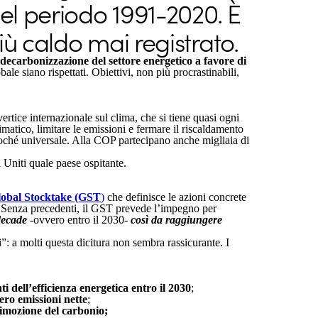
del periodo 1991-2020. È
ù caldo mai registrato.
 decarbonizzazione del settore energetico a favore di
ale siano rispettati. Obiettivi, non più procrastinabili,
ice internazionale sul clima, che si tiene quasi ogni
matico, limitare le emissioni e fermare il riscaldamento
oché universale. Alla COP partecipano anche migliaia di
Uniti quale paese ospitante.
obal Stocktake (GST
)
che definisce le azioni concrete
5. Senza precedenti, il GST prevede l’impegno per
 decade
-
ovvero entro il 2030
-
così da raggiungere
: a molti questa dicitura non sembra rassicurante. I
 dell’efficienza energetica entro il 2030
;
zero emissioni nette
;
 rimozione del carbonio;