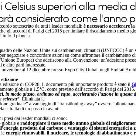
 Celsius superiori alla media 
sarà considerato come l'anno pi
ordo sottoscritto da tutti i leader mondiali:
è necessario accelerare la
 che gli accordi di Parigi del 2015 per limitare il riscaldamento medio glob
 tutto il pianeta.
adro delle Nazioni Unite sui cambiamenti climatici (UNFCCC) è un vert
per negoziare e concordare azioni su come affrontare il cambiamento cli
 l’Unione Europea) che aderiscono alla Convenzione: un’adesione press
e altre parti interessate.
0 novembre al 12 dicembre presso Expo City Dubai, negli Emirati Arabi 
 edizione
sta edizione di COP28. Il documento più importante prodotto è stato il
Gl
caldamento globale a 1,5°C, come previsto dall’accordo di Parigi del 201
etici, in modo giusto, ordinato ed equo, accelerando l’azione in questa
la scienza”
.
Eliminata la
ione graduale” a vantaggio di “transitioning away” ovvero “allontanarsi”
a si tratta di un passo in avanti.
gni presi dai leader mondiali ci sono:
o globale e
raddoppiare il tasso medio annuo globale di miglioramenti
ll’energia prodotta dal carbone
a
vantaggio di sistemi energetici a 
e le
energie rinnovabili, il nucleare, le tecnologie di abbattimento e