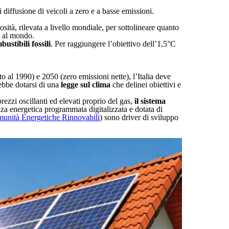
i diffusione di veicoli a zero e a basse emissioni.
osità, rilevata a livello mondiale, per sottolineare quanto
o al mondo.
ustibili fossili
. Per raggiungere l’obiettivo dell’1,5°C
to al 1990) e 2050 (zero emissioni nette), l’Italia deve
rebbe dotarsi di una
legge sul clima
che delinei obiettivi e
ezzi oscillanti ed elevati proprio del gas,
il sistema
a energetica programmata digitalizzata e dotata di
nità Energetiche Rinnovabili
) sono driver di sviluppo