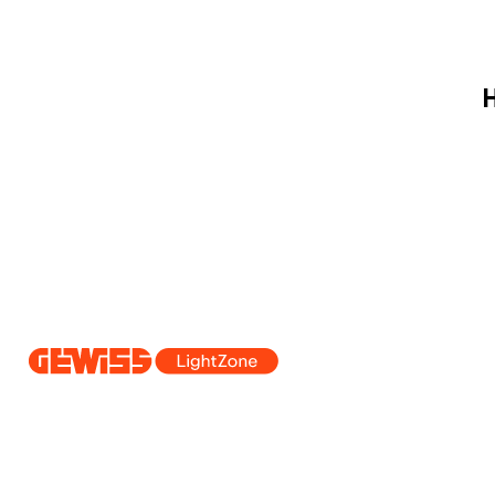
H
Dal 2025 Beghelli è parte del Gruppo GEWISS, all’interno dell’ecosi
realizziamo soluzioni di illuminazione integrate che trasformano la co
professionisti e utenti finali nella realizzazione dei loro bisogni.
Scopri 