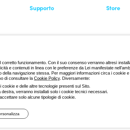
Supporto
Store
Area supporto
I miei ordini
Supporto sul territorio
Tempi di sp
Un mondo di luce a costo zero
Come effett
Richiesta supporto
Servizio clie
l corretto funzionamento. Con il suo consenso verranno altresì installati 
licità e contenuti in linea con le preferenze da Lei manifestate nell’amb
della navigazione stessa. Per maggiori informazioni circa i cookie e g
mo di consultare la
Cookie Policy
. Diversamente:
da lune
 cookie e delle altre tecnologie presenti sul Sito.
a destra, verranno installati solo i cookie tecnici necessari.
ssibilità
Credits
 accettare solo alcune tipologie di cookie.
 direzione e coordinamento di Gewiss S.p.A. - R.I. Bologna e C.F. 0382
rsonalizza