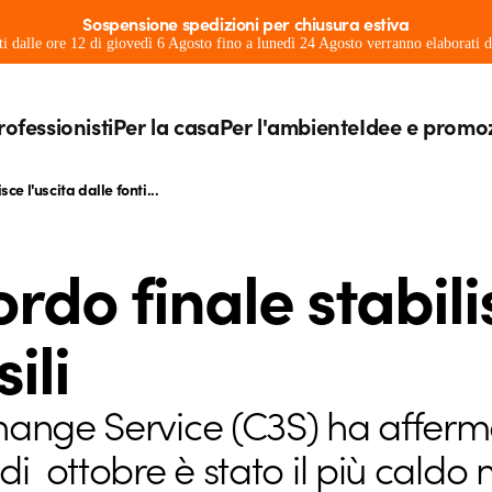
Sospensione spedizioni per chiusura estiva
ati dalle ore 12 di giovedì 6 Agosto fino a lunedì 24 Agosto verranno elaborati
rofessionisti
Per la casa
Per l'ambiente
Idee e promo
ce l'uscita dalle fonti...
rdo finale stabili
ili
ange Service (C3S) ha affermat
i ottobre è stato il più caldo 