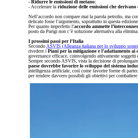
- Ridurre le emissioni di metano
;
- Accelerare la
riduzione delle emissioni che derivano 
Nell’accordo non compare mai la parola petrolio, ma com
delicato fosse l’argomento, soprattutto in questa edizi
Per quanto imperfetto l’
accordo ammette l’interconnessi
posto da Parigi non c’è soluzione alternativa alla elimina
I prossimi passi per l’Italia
Secondo
ASVIS (Alleanza italiana per lo sviluppo sosten
rivedere i
Piani per la mitigazione e l’adattamento ai
governance efficace, coinvolgendo attivamente soggetti ec
Sempre secondo ASVIS, vista la decisione di prolungare l’
paese dovrebbe favorire lo sviluppo del sistema indust
intelligenza artificiale, così come favorire forme di parte
per rendere davvero possibili gli obiettivi per combattere