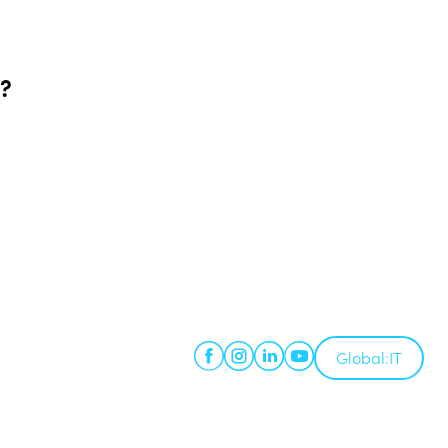
e?
Global:
IT