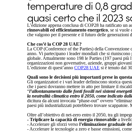
temperature di 0,8 gradi
quasi certo che il 2023 
L’edizione appena conclusa di COP28 ha ratificato un acc
rinnovabili ed efficientamento energetico
, se si vuole
che valgono per il presente e il futuro delle generazioni di
Che cos’è la COP 28 UAE?
La COP (Conference of the Parties) della Convenzione qu
anno. Vi partecipano i leader mondiali che si riuniscono 
globale. Attualmente sono 198 le Parties (197 paesi più
organizzazioni non governative, aziende, gruppi giovanili 
L’edizione di quest’anno
COP28 UAE
si è tenuto dal 3
Quali sono le decisioni più importanti prese in questa
Gli organizzatori e i vari leader definiscono storica que
che i paesi dovranno mettere in atto per limitare il ris
“
l’allontanamento
dalle fonti fossili nei sistemi energ
la neutralità climatica entro il 2050, come indicato dal
dicitura da alcuni invocata “phase-out” ovvero “eliminaz
paesi più industrializzati potrebbero trovare scappatoie. M
Oltre all’obiettivo di net-zero entro il 2050, tra gli impe
- Triplicare la capacità di energia rinnovabile
a livell
- Accelerare gli sforzi verso
l’eliminazione graduale de
- Accelerare le tecnologie a zero e basse emissioni, com