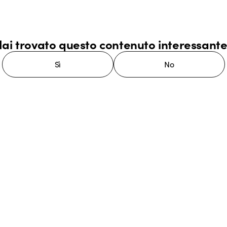
ai trovato questo contenuto interessant
Sì
No
stema GEWISS LightZone, dove
mplessità in semplicità, supportando
di più su GEWISS