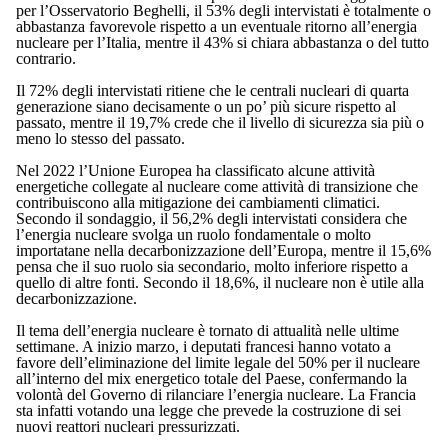
per l’Osservatorio Beghelli, il 53% degli intervistati è totalmente o
abbastanza favorevole rispetto a un eventuale ritorno all’energia
nucleare per l’Italia, mentre il 43% si chiara abbastanza o del tutto
contrario.
Il 72% degli intervistati ritiene che le centrali nucleari di quarta
generazione siano decisamente o un po’ più sicure rispetto al
passato, mentre il 19,7% crede che il livello di sicurezza sia più o
meno lo stesso del passato.
Nel 2022 l’Unione Europea ha classificato alcune attività
energetiche collegate al nucleare come attività di transizione che
contribuiscono alla mitigazione dei cambiamenti climatici.
Secondo il sondaggio, il 56,2% degli intervistati considera che
l’energia nucleare svolga un ruolo fondamentale o molto
importatane nella decarbonizzazione dell’Europa, mentre il 15,6%
pensa che il suo ruolo sia secondario, molto inferiore rispetto a
quello di altre fonti. Secondo il 18,6%, il nucleare non è utile alla
decarbonizzazione.
Il tema dell’energia nucleare è tornato di attualità nelle ultime
settimane. A inizio marzo, i deputati francesi hanno votato a
favore dell’eliminazione del limite legale del 50% per il nucleare
all’interno del mix energetico totale del Paese, confermando la
volontà del Governo di rilanciare l’energia nucleare. La Francia
sta infatti votando una legge che prevede la costruzione di sei
nuovi reattori nucleari pressurizzati.