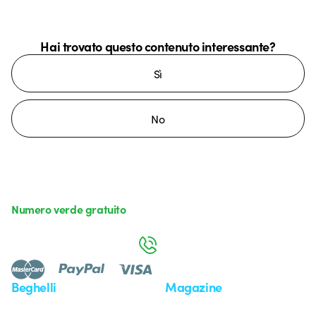
Hai trovato questo contenuto interessante?
Sì
No
Numero verde gratuito
da lunedì a venerdì dalle 8:30 alle 17:30
800 626 626
Beghelli
Magazine
Chi siamo
Ultime notizie