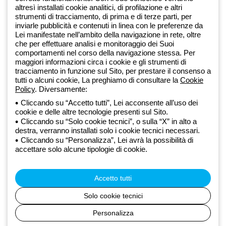
altresì installati cookie analitici, di profilazione e altri
Dal 2025 Beghelli è parte del Gruppo GEWISS, all’interno
strumenti di tracciamento, di prima e di terze parti, per
dell’ecosistema GEWISS LightZone, dove realizziamo soluzioni di
inviarle pubblicità e contenuti in linea con le preferenze da
illuminazione integrate che trasformano la complessità in semplicità,
Lei manifestate nell’ambito della navigazione in rete, oltre
che per effettuare analisi e monitoraggio dei Suoi
supportando professionisti e utenti finali nella realizzazione dei loro
comportamenti nel corso della navigazione stessa. Per
bisogni.
Scopri di più su GEWISS
maggiori informazioni circa i cookie e gli strumenti di
tracciamento in funzione sul Sito, per prestare il consenso a
tutti o alcuni cookie, La preghiamo di consultare la
Cookie
Global:
IT
Policy
. Diversamente:
Cliccando su “Accetto tutti”, Lei acconsente all’uso dei
Privacy Policy
cookie e delle altre tecnologie presenti sul Sito.
Cookie policy
Cliccando su “Solo cookie tecnici”, o sulla “X” in alto a
Condizioni di vendita
destra, verranno installati solo i cookie tecnici necessari.
Tutte le policy
Cliccando su “Personalizza”, Lei avrà la possibilità di
Accessibilità
accettare solo alcune tipologie di cookie.
Credits
© Beghelli S.p.A. Società con Unico Socio - Società soggetta alla
direzione e coordinamento di Gewiss S.p.A. - R.I. Bologna e C.F.
Accetto tutti
03829720378 - P.IVA (IT) 00666341201 - REA BO-319364 - Cap.
Soc. 10.000.000 EUR i.v.
Solo cookie tecnici
Personalizza