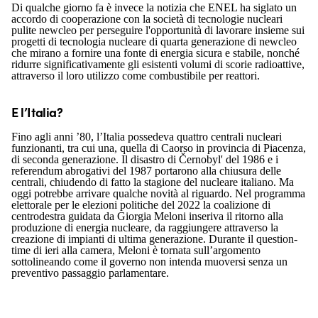
Di qualche giorno fa è invece la notizia che ENEL ha siglato un
accordo di cooperazione con la società di tecnologie nucleari
pulite newcleo per perseguire l'opportunità di lavorare insieme sui
progetti di tecnologia nucleare di quarta generazione di newcleo
che mirano a fornire una fonte di energia sicura e stabile, nonché
ridurre significativamente gli esistenti volumi di scorie radioattive,
attraverso il loro utilizzo come combustibile per reattori.
E l’Italia?
Fino agli anni ’80, l’Italia possedeva quattro centrali nucleari
funzionanti, tra cui una, quella di Caorso in provincia di Piacenza,
di seconda generazione. Il disastro di Černobyl' del 1986 e i
referendum abrogativi del 1987 portarono alla chiusura delle
centrali, chiudendo di fatto la stagione del nucleare italiano. Ma
oggi potrebbe arrivare qualche novità al riguardo. Nel programma
elettorale per le elezioni politiche del 2022 la coalizione di
centrodestra guidata da Giorgia Meloni inseriva il ritorno alla
produzione di energia nucleare, da raggiungere attraverso la
creazione di impianti di ultima generazione. Durante il question-
time di ieri alla camera, Meloni è tornata sull’argomento
sottolineando come il governo non intenda muoversi senza un
preventivo passaggio parlamentare.