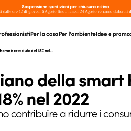
Sospensione spedizioni per chiusura estiva
ati dalle ore 12 di giovedì 6 Agosto fino a lunedì 24 Agosto verranno elaborati
rofessionisti
Per la casa
Per l'ambiente
Idee e promo
home è cresciuto del 18% nel...
aliano della smart
18% nel 2022
no contribuire a ridurre i consu