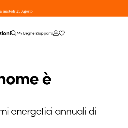
 da martedì 25 Agosto
zioni
My Beghelli
Supporto
 home è
mi energetici annuali di