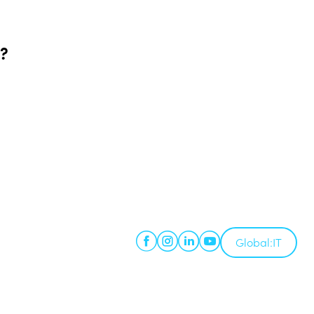
.
e?
Global:
IT