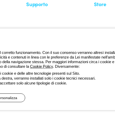
Supporto
Store
Area supporto
I miei ordini
Supporto sul territorio
Tempi di sp
Un mondo di luce a costo zero
Come effett
Richiesta supporto
Servizio clie
l corretto funzionamento. Con il suo consenso verranno altresì installati 
licità e contenuti in linea con le preferenze da Lei manifestate nell’amb
della navigazione stessa. Per maggiori informazioni circa i cookie e g
mo di consultare la
Cookie Policy
. Diversamente:
da lune
 cookie e delle altre tecnologie presenti sul Sito.
a destra, verranno installati solo i cookie tecnici necessari.
ssibilità
Credits
 accettare solo alcune tipologie di cookie.
 direzione e coordinamento di Gewiss S.p.A. - R.I. Bologna e C.F. 0382
rsonalizza