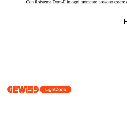
Con il sistema Dom-E in ogni momento possono essere aggiu
H
Dal 2025 Beghelli è parte del Gruppo GEWISS, all’interno dell’ecosi
realizziamo soluzioni di illuminazione integrate che trasformano la co
professionisti e utenti finali nella realizzazione dei loro bisogni.
Scopri 