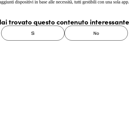
nti dispositivi in base alle necessità, tutti gestibili con una sola app
ai trovato questo contenuto interessant
Sì
No
stema GEWISS LightZone, dove
mplessità in semplicità, supportando
di più su GEWISS