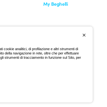
My Beghelli
Accedi o registrati
edizione
Formazione
uare un reso
Documentazione e software
nti
Iscriviti alla newsletter
cookie analitici, di profilazione e altri strumenti di
ito della navigazione in rete, oltre che per effettuare
800 626 626
li strumenti di tracciamento in funzione sul Sito, per
Numero verde gratuito
dì a venerdì dalle 8:30 alle 17:30
9720378 - P.IVA (IT) 00666341201 - REA BO-319364 - Cap. Soc.