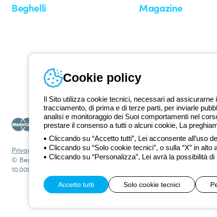
Beghelli
Magazine
Chi siamo
Ultime notizie
Investor Relation
Novità
Comunicati stampa
Referenze
Whistleblowing
Osservatorio
Approfondimenti
Cookie policy
Seminari
Il Sito utilizza cookie tecnici, necessari ad assicurarne i
tracciamento, di prima e di terze parti, per inviarle pubb
analisi e monitoraggio dei Suoi comportamenti nel corso 
prestare il consenso a tutti o alcuni cookie, La preghia
Cliccando su “Accetto tutti”, Lei acconsente all’uso dei
Cliccando su “Solo cookie tecnici”, o sulla “X” in alto 
Privacy Policy
Cookie policy
Condizioni di vendita
Tutte le policy
Acce
Cliccando su “Personalizza”, Lei avrà la possibilità di
© Beghelli S.p.A. Società con Unico Socio - Società soggetta alla
10.000.000 EUR i.v.
Accetto tutti
Solo cookie tecnici
Pe