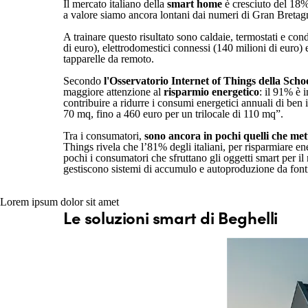
Il mercato italiano della
smart home
è cresciuto del 18% 
a valore siamo ancora lontani dai numeri di Gran Bretag
A trainare questo risultato sono caldaie, termostati e con
di euro), elettrodomestici connessi (140 milioni di euro) e
tapparelle da remoto.
Secondo
l'Osservatorio Internet of Things della Sch
maggiore attenzione al
risparmio energetico
: il 91% è 
contribuire a ridurre i consumi energetici annuali di ben
70 mq, fino a 460 euro per un trilocale di 110 mq”.
Tra i consumatori,
sono ancora in pochi quelli che met
Things rivela che l’81% degli italiani, per risparmiare 
pochi i consumatori che sfruttano gli oggetti smart per 
gestiscono sistemi di accumulo e autoproduzione da fonti
Lorem ipsum dolor sit amet
Le soluzioni smart di Beghelli