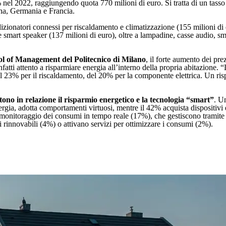
nel 2022, raggiungendo quota 770 milioni di euro. Si tratta di un tasso d
na, Germania e Francia.
dizionatori connessi per riscaldamento e climatizzazione (155 milioni di 
 smart speaker (137 milioni di euro), oltre a lampadine, casse audio, smart
ool of Management del Politecnico di Milano
, il forte aumento dei pre
infatti attento a risparmiare energia all’interno della propria abitazione.
 il 23% per il riscaldamento, del 20% per la componente elettrica. Un ri
tono in relazione il risparmio energetico e la tecnologia “smart”
. U
energia, adotta comportamenti virtuosi, mentre il 42% acquista disposit
il monitoraggio dei consumi in tempo reale (17%), che gestiscono tramite
 rinnovabili (4%) o attivano servizi per ottimizzare i consumi (2%).