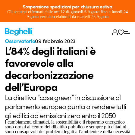
Sospensione spedizioni per chiusura estiva
Gli acquisti effettuati dalle ore 12 di giovedì 6 Agosto fino a lunedì 24
Agosto verranno elaborati da martedì 25 Agosto
Osservatorio
09 febbraio 2023
L’84% degli italiani è
favorevole alla
decarbonizzazione
dell’Europa
La direttiva “case green” in discussione al
parlamento europeo punta a rendere tutti
gli edifici ad emissioni zero entro il 2050
I cambiamenti climatici, la sostenibilità e il risparmio energetico
sono ormai al centro del dibattito pubblico e sempre più cittadini
sono consapevoli dei problemi legati all’ambiente e della necessità