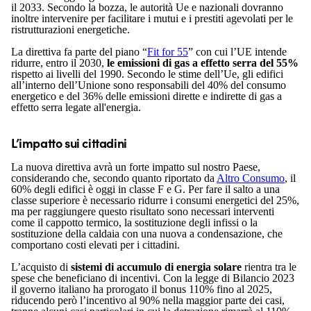
il 2033. Secondo la bozza, le autorità Ue e nazionali dovranno
inoltre intervenire per facilitare i mutui e i prestiti agevolati per le
ristrutturazioni energetiche.
La direttiva fa parte del piano “
Fit for 55
” con cui l’UE intende
ridurre, entro il 2030,
le emissioni di gas a effetto serra del 55%
rispetto ai livelli del 1990. Secondo le stime dell’Ue, gli edifici
all’interno dell’Unione sono responsabili del 40% del consumo
energetico e del 36% delle emissioni dirette e indirette di gas a
effetto serra legate all'energia.
L’impatto sui cittadini
La nuova direttiva avrà un forte impatto sul nostro Paese,
considerando che, secondo quanto riportato da
Altro Consumo
, il
60% degli edifici è oggi in classe F e G. Per fare il salto a una
classe superiore è necessario ridurre i consumi energetici del 25%,
ma per raggiungere questo risultato sono necessari interventi
come il cappotto termico, la sostituzione degli infissi o la
sostituzione della caldaia con una nuova a condensazione, che
comportano costi elevati per i cittadini.
L’acquisto di
sistemi di accumulo di energia solare
rientra tra le
spese che beneficiano di incentivi. Con la legge di Bilancio 2023
il governo italiano ha prorogato il bonus 110% fino al 2025,
riducendo però l’incentivo al 90% nella maggior parte dei casi,