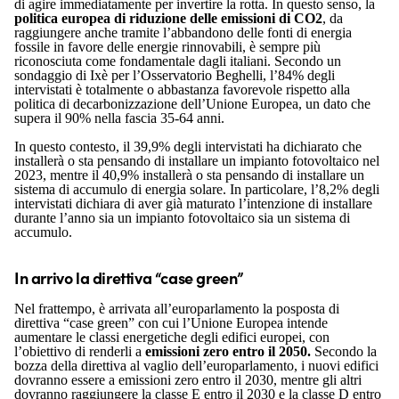
di agire immediatamente per invertire la rotta. In questo senso, la
politica europea di riduzione delle emissioni di CO
2
, da
raggiungere anche tramite l’abbandono delle fonti di energia
fossile in favore delle energie rinnovabili, è sempre più
riconosciuta come fondamentale dagli italiani. Secondo un
sondaggio di Ixè per l’Osservatorio Beghelli, l’84% degli
intervistati è totalmente o abbastanza favorevole rispetto alla
politica di decarbonizzazione dell’Unione Europea, un dato che
supera il 90% nella fascia 35-64 anni.
In questo contesto, il 39,9% degli intervistati ha dichiarato che
installerà o sta pensando di installare un impianto fotovoltaico nel
2023, mentre il 40,9% installerà o sta pensando di installare un
sistema di accumulo di energia solare. In particolare, l’8,2% degli
intervistati dichiara di aver già maturato l’intenzione di installare
durante l’anno sia un impianto fotovoltaico sia un sistema di
accumulo.
In arrivo la direttiva “case green”
Nel frattempo, è arrivata all’europarlamento la posposta di
direttiva “case green” con cui l’Unione Europea intende
aumentare le classi energetiche degli edifici europei, con
l’obiettivo di renderli a
emissioni zero entro il 2050.
Secondo la
bozza della direttiva al vaglio dell’europarlamento, i nuovi edifici
dovranno essere a emissioni zero entro il 2030, mentre gli altri
dovranno raggiungere la classe E entro il 2030 e la classe D entro