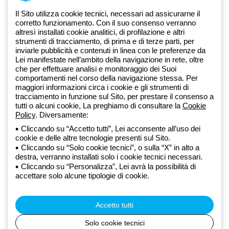
Documentazione e software
Iscriviti alla newsletter
Il Sito utilizza cookie tecnici, necessari ad assicurarne il
corretto funzionamento. Con il suo consenso verranno
altresì installati cookie analitici, di profilazione e altri
Dal 2025 Beghelli è parte del Gruppo GEWISS, all’interno
strumenti di tracciamento, di prima e di terze parti, per
dell’ecosistema GEWISS LightZone, dove realizziamo soluzioni di
inviarle pubblicità e contenuti in linea con le preferenze da
illuminazione integrate che trasformano la complessità in semplicità,
Lei manifestate nell’ambito della navigazione in rete, oltre
che per effettuare analisi e monitoraggio dei Suoi
supportando professionisti e utenti finali nella realizzazione dei loro
comportamenti nel corso della navigazione stessa. Per
bisogni.
Scopri di più su GEWISS
maggiori informazioni circa i cookie e gli strumenti di
tracciamento in funzione sul Sito, per prestare il consenso a
tutti o alcuni cookie, La preghiamo di consultare la
Cookie
Global:
IT
Policy
. Diversamente:
Cliccando su “Accetto tutti”, Lei acconsente all’uso dei
Privacy Policy
cookie e delle altre tecnologie presenti sul Sito.
Cookie policy
Cliccando su “Solo cookie tecnici”, o sulla “X” in alto a
Condizioni di vendita
destra, verranno installati solo i cookie tecnici necessari.
Tutte le policy
Cliccando su “Personalizza”, Lei avrà la possibilità di
Accessibilità
accettare solo alcune tipologie di cookie.
Credits
© Beghelli S.p.A. Società con Unico Socio - Società soggetta alla
direzione e coordinamento di Gewiss S.p.A. - R.I. Bologna e C.F.
Accetto tutti
03829720378 - P.IVA (IT) 00666341201 - REA BO-319364 - Cap.
Soc. 10.000.000 EUR i.v.
Solo cookie tecnici