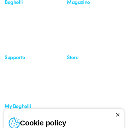
Beghelli
Magazine
Chi siamo
Ultime notizie
Investor Relation
Novità
Comunicati stampa
Referenze
Whistleblowing
Osservatorio
Approfondimenti
Seminari
Supporto
Store
Area supporto
I miei ordini
Supporto sul territorio
Tempi di spedizione
Un mondo di luce a costo
Come effettuare un reso
zero
Servizio clienti
Richiesta supporto
My Beghelli
Accedi o registrati
Cookie policy
Formazione