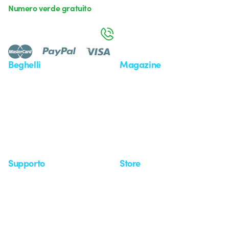
Numero verde gratuito
da lunedì a venerdì dalle 8:30 alle 17:30
800 626 626
Beghelli
Magazine
Chi siamo
Ultime notizie
Investor Relation
Novità
Comunicati stampa
Referenze
Whistleblowing
Osservatorio
Approfondimenti
Seminari
Supporto
Store
Area supporto
I miei ordini
Supporto sul territorio
Tempi di spedizione
Un mondo di luce a costo
Come effettuare un reso
zero
Servizio clienti
Richiesta supporto