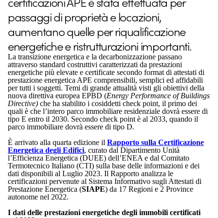
certificazioni APE è stata effettuata per
passaggi di proprietà e locazioni,
aumentano quelle per riqualificazione
energetiche e ristrutturazioni importanti.
La transizione energetica e la decarbonizzazione passano
attraverso standard costruttivi caratterizzati da prestazioni
energetiche più elevate e certificate secondo format di attestati di
prestazione energetica APE comprensibili, semplici ed affidabili
per tutti i soggetti. Temi di grande attualità visti gli obiettivi della
nuova direttiva europea EPBD (
Energy Performance of Buildings
Directive)
che ha stabilito i cosiddetti check point, il primo dei
quali è che l’intero parco immobiliare residenziale dovrà essere di
tipo E entro il 2030. Secondo check point è al 2033, quando il
parco immobiliare dovrà essere di tipo D.
È arrivato alla quarta edizione il
Rapporto sulla Certificazione
Energetica degli Edifici
, curato dal Dipartimento Unità
l’Efficienza Energetica (DUEE) dell’ENEA e dal Comitato
Termotecnico Italiano (CTI) sulla base delle informazioni e dei
dati disponibili al Luglio 2023. Il Rapporto analizza le
certificazioni pervenute al Sistema Informativo sugli Attestati di
Prestazione Energetica (
SIAPE
) da 17 Regioni e 2 Province
autonome nel 2022.
I dati delle prestazioni energetiche degli immobili certificati