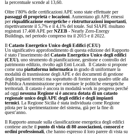
la percentuale scende al 13,60.
Oltre l’80% delle certificazioni APE sono state effettuate per
passaggi di proprietà
e
locazioni
. Aumentano gli APE emessi
per
riqualificazione energetiche
e
ristrutturazioni importanti
,
rispettivamente il 5,7% e il 4,1% del totale. Sul SIAPE risultano
registrati 17.408 APE per
NZEB
- Nearly Zero-Energy
Buildings, nel periodo compreso tra il 2015 e il 2022.
Il
Catasto Energetico Unico degli Edifici (CEU)
Un significativo approfondimento di questa edizione del Rapporto
è stato l’inserimento del
Catasto Energetico Unico degli edifici
(CEU)
, uno strumento di pianificazione, gestione e controllo del
patrimonio edilizio, rivolto agli Enti Locali. Il Catasto si propone
come una
piattaforma informatica
in grado di uniformare la
modalità di trasmissione degli APE e dei documenti di gestione
degli impianti termici ma soprattutto di fornire un quadro utile alla
Pubblica Amministrazione per orientare le politiche energetiche
territoriali. Il catasto è ancora in modalità work in progress perché
ad oggi
nessuna Regione si è ancora dotata di un catasto
regionale unico degli APE degli edifici e degli impianti
termici
. La Regione Sicilia è stata individuata come Regione
pilota per la sperimentazione del sistema, già per la fine di
quest’anno.
Il Rapporto annuale sulla classificazione energetica degli edifici
contiene anche il
punto di vista di 80 associazioni, consorzi e
ordini professionali
, che hanno espresso il loro parere di vista su