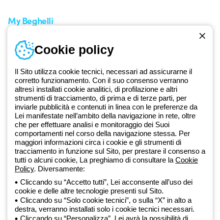
My Beghelli
Accedi o registrati
Cookie policy
Formazione
Documentazione e software
Iscriviti alla newsletter
Il Sito utilizza cookie tecnici, necessari ad assicurarne il
corretto funzionamento. Con il suo consenso verranno
altresì installati cookie analitici, di profilazione e altri
Dal 2025 Beghelli è parte del Gruppo GEWISS, all’interno
strumenti di tracciamento, di prima e di terze parti, per
dell’ecosistema GEWISS LightZone, dove realizziamo soluzioni di
inviarle pubblicità e contenuti in linea con le preferenze da
illuminazione integrate che trasformano la complessità in semplicità,
Lei manifestate nell’ambito della navigazione in rete, oltre
che per effettuare analisi e monitoraggio dei Suoi
supportando professionisti e utenti finali nella realizzazione dei loro
comportamenti nel corso della navigazione stessa. Per
bisogni.
Scopri di più su GEWISS
maggiori informazioni circa i cookie e gli strumenti di
tracciamento in funzione sul Sito, per prestare il consenso a
tutti o alcuni cookie, La preghiamo di consultare la
Cookie
Global:
IT
Policy
. Diversamente:
Cliccando su “Accetto tutti”, Lei acconsente all’uso dei
Privacy Policy
cookie e delle altre tecnologie presenti sul Sito.
Cookie policy
Cliccando su “Solo cookie tecnici”, o sulla “X” in alto a
Condizioni di vendita
destra, verranno installati solo i cookie tecnici necessari.
Tutte le policy
Cliccando su “Personalizza”, Lei avrà la possibilità di