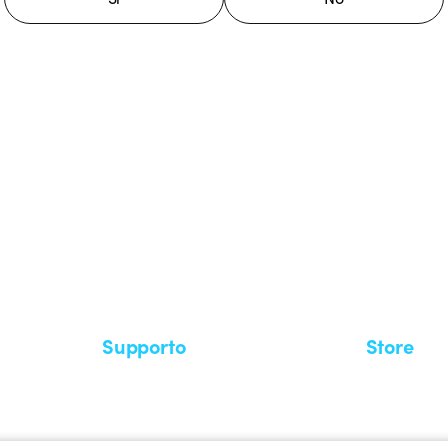
stema GEWISS LightZone, dove
mplessità in semplicità, supportando
di più su GEWISS
Supporto
Store
Area supporto
I miei ordini
Supporto sul territorio
Tempi di sp
Un mondo di luce a costo zero
Come effett