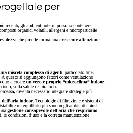
progettate per
iù recenti, gli ambienti interni possono contenere
 composti organici volatili, allergeni e microparticelle
sapevolezza che prende forma una
crescente attenzione
una miscela complessa di agenti
: particolato fine,
e. A questo si aggiungono fattori come ventilazione
iscono a creare
un vero e proprio “microclima” indoor
.
riodo, sulla salute respiratoria.
romessa, diventa necessario integrare strategie più
à dell’aria indoor
. Tecnologie di filtrazione e sistemi di
stabilire un equilibrio più sano negli ambienti chiusi.
 una
gestione consapevole dell’aria che respiriamo
, le condizioni d’uso e la corretta manutenzione,