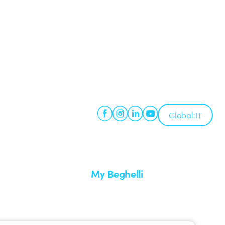
Global:
IT
My Beghelli
Accedi o registrati
edizione
Formazione
uare un reso
Documentazione e software