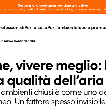
Sospensione spedizioni per chiusura estiva
ati dalle ore 12 di giovedì 6 Agosto fino a lunedì 24 Agosto verranno elaborati
rofessionisti
Per la casa
Per l'ambiente
Idee e promo
la nuova frontiera della...
e, vivere meglio:
a qualità dell’ari
i ambienti chiusi è come uno de
. Un fattore spesso invisibil