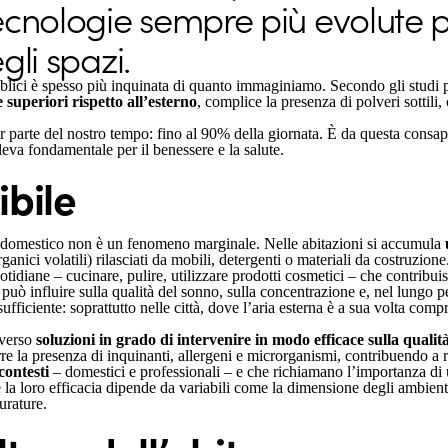
ecnologie sempre più evolute 
gli spazi.
ubblici è spesso più inquinata di quanto immaginiamo. Secondo gli studi p
superiori rispetto all’esterno
, complice la presenza di polveri sottili,
or parte del nostro tempo: fino al 90% della giornata. È da questa con
leva fondamentale per il benessere e la salute.
ibile
 domestico non è un fenomeno marginale. Nelle abitazioni si accumula
nici volatili) rilasciati da mobili, detergenti o materiali da costruzion
otidiane – cucinare, pulire, utilizzare prodotti cosmetici – che contribu
 può influire sulla qualità del sonno, sulla concentrazione e, nel lungo pe
fficiente: soprattutto nelle città, dove l’aria esterna è a sua volta comp
 verso
soluzioni in grado di intervenire in modo efficace sulla qualit
e la presenza di inquinanti, allergeni e microrganismi, contribuendo a ri
contesti
– domestici e professionali – e che richiamano l’importanza di
la loro efficacia dipende da variabili come la dimensione degli ambienti
urature.