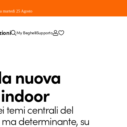
 da martedì 25 Agosto
zioni
My Beghelli
Supporto
 la nuova
a indoor
i temi centrali del
e ma determinante, su