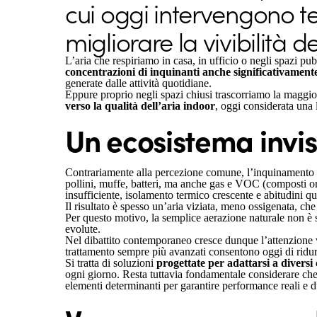
cui oggi intervengono t
migliorare la vivibilità de
L’aria che respiriamo in casa, in ufficio o negli spazi p
concentrazioni di inquinanti anche significativamente 
generate dalle attività quotidiane.
Eppure proprio negli spazi chiusi trascorriamo la maggi
verso la qualità dell’aria indoor
, oggi considerata una 
Un ecosistema invis
Contrariamente alla percezione comune, l’inquinamento
pollini, muffe, batteri, ma anche gas e VOC (composti orga
insufficiente, isolamento termico crescente e abitudini qu
Il risultato è spesso un’aria viziata, meno ossigenata, che
Per questo motivo, la semplice aerazione naturale non è su
evolute.
Nel dibattito contemporaneo cresce dunque l’attenzione
trattamento sempre più avanzati consentono oggi di ridurr
Si tratta di soluzioni
progettate per adattarsi a diversi 
ogni giorno. Resta tuttavia fondamentale considerare che 
elementi determinanti per garantire performance reali e d