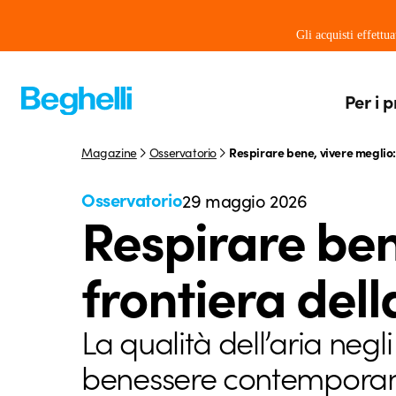
Gli acquisti effettu
Per i p
Magazine
Osservatorio
Respirare bene, vivere meglio: 
Osservatorio
29 maggio 2026
Respirare ben
frontiera dell
La qualità dell’aria negl
benessere contemporaneo