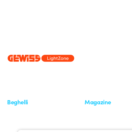
Dal 2025 Beghelli è parte del Gruppo GEWISS, all’interno dell’ecosi
realizziamo soluzioni di illuminazione integrate che trasformano la co
professionisti e utenti finali nella realizzazione dei loro bisogni.
Scopri 
Beghelli
Magazine
Chi siamo
Ultime notizie
Investor Relation
Novità
Comunicati stampa
Referenze