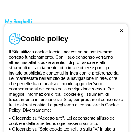
zero
Servizio clienti
Richiesta supporto
My Beghelli
Accedi o registrati
Cookie policy
Formazione
Documentazione e software
Iscriviti alla newsletter
Il Sito utilizza cookie tecnici, necessari ad assicurarne il
corretto funzionamento. Con il suo consenso verranno
altresì installati cookie analitici, di profilazione e altri
Dal 2025 Beghelli è parte del Gruppo GEWISS, all’interno
strumenti di tracciamento, di prima e di terze parti, per
dell’ecosistema GEWISS LightZone, dove realizziamo soluzioni di
inviarle pubblicità e contenuti in linea con le preferenze da
illuminazione integrate che trasformano la complessità in semplicità,
Lei manifestate nell’ambito della navigazione in rete, oltre
che per effettuare analisi e monitoraggio dei Suoi
supportando professionisti e utenti finali nella realizzazione dei loro
comportamenti nel corso della navigazione stessa. Per
bisogni.
Scopri di più su GEWISS
maggiori informazioni circa i cookie e gli strumenti di
tracciamento in funzione sul Sito, per prestare il consenso a
tutti o alcuni cookie, La preghiamo di consultare la
Cookie
Global:
IT
Policy
. Diversamente:
Cliccando su “Accetto tutti”, Lei acconsente all’uso dei
Privacy Policy
cookie e delle altre tecnologie presenti sul Sito.
Cookie policy
Cliccando su “Solo cookie tecnici”, o sulla “X” in alto a
Condizioni di vendita