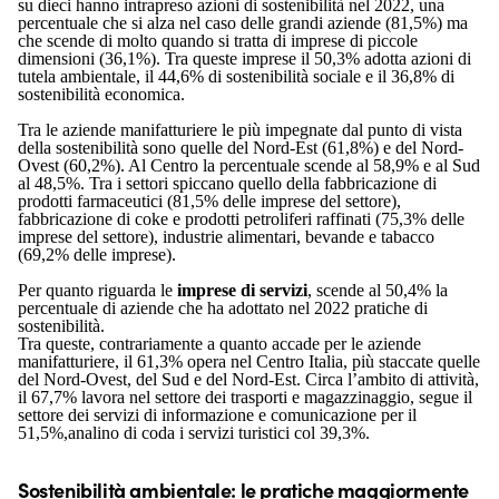
su dieci hanno intrapreso azioni di sostenibilità nel 2022, una
percentuale che si alza nel caso delle grandi aziende (81,5%) ma
che scende di molto quando si tratta di imprese di piccole
dimensioni (36,1%). Tra queste imprese il 50,3% adotta azioni di
tutela ambientale, il 44,6% di sostenibilità sociale e il 36,8% di
sostenibilità economica.
Tra le aziende manifatturiere le più impegnate dal punto di vista
della sostenibilità sono quelle del Nord-Est (61,8%) e del Nord-
Ovest (60,2%). Al Centro la percentuale scende al 58,9% e al Sud
al 48,5%. Tra i settori spiccano quello della fabbricazione di
prodotti farmaceutici (81,5% delle imprese del settore),
fabbricazione di coke e prodotti petroliferi raffinati (75,3% delle
imprese del settore), industrie alimentari, bevande e tabacco
(69,2% delle imprese).
Per quanto riguarda le
imprese di servizi
, scende al 50,4% la
percentuale di aziende che ha adottato nel 2022 pratiche di
sostenibilità.
Tra queste, contrariamente a quanto accade per le aziende
manifatturiere, il 61,3% opera nel Centro Italia, più staccate quelle
del Nord-Ovest, del Sud e del Nord-Est. Circa l’ambito di attività,
il 67,7% lavora nel settore dei trasporti e magazzinaggio, segue il
settore dei servizi di informazione e comunicazione per il
51,5%,analino di coda i servizi turistici col 39,3%.
Sostenibilità ambientale: le pratiche maggiormente