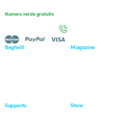
Numero verde gratuito
da lunedì a venerdì dalle 8:30 alle 17:30
800 626 626
Beghelli
Magazine
Chi siamo
Ultime notizie
Investor Relation
Novità
Comunicati stampa
Referenze
Whistleblowing
Osservatorio
Approfondimenti
Seminari
Supporto
Store
Area supporto
I miei ordini
Supporto sul territorio
Tempi di spedizione
Un mondo di luce a costo
Come effettuare un reso