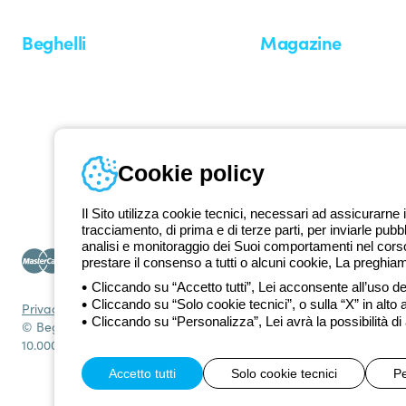
Beghelli
Magazine
Chi siamo
Ultime notizie
Investor Relation
Novità
Comunicati stampa
Referenze
Whistleblowing
Osservatorio
Approfondimenti
Cookie policy
Seminari
Il Sito utilizza cookie tecnici, necessari ad assicurarne i
tracciamento, di prima e di terze parti, per inviarle pubb
analisi e monitoraggio dei Suoi comportamenti nel corso 
prestare il consenso a tutti o alcuni cookie, La preghia
Cliccando su “Accetto tutti”, Lei acconsente all’uso dei
Cliccando su “Solo cookie tecnici”, o sulla “X” in alto 
Privacy Policy
Cookie policy
Condizioni di vendita
Tutte le policy
Acce
Cliccando su “Personalizza”, Lei avrà la possibilità di
© Beghelli S.p.A. Società con Unico Socio - Società soggetta alla
10.000.000 EUR i.v.
Accetto tutti
Solo cookie tecnici
Pe