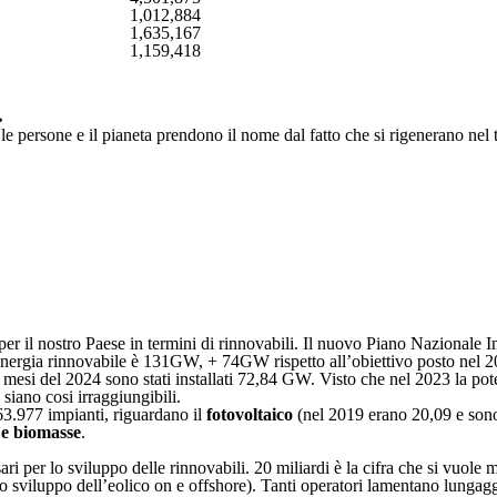
1,012,884
1,635,167
1,159,418
.
le persone e il pianeta prendono il nome dal fatto che si rigenerano nel
 per il nostro Paese in termini di rinnovabili. Il nuovo Piano Nazionale
a energia rinnovabile è 131GW, + 74GW rispetto all’obiettivo posto nel 20
mesi del 2024 sono stati installati 72,84 GW. Visto che nel 2023 la poten
 siano cosi irraggiungibili.
63.977 impianti, riguardano il
fotovoltaico
(nel 2019 erano 20,09 e sono 
 e biomasse
.
ari per lo sviluppo delle rinnovabili. 20 miliardi è la cifra che si vuol
o sviluppo dell’eolico on e offshore). Tanti operatori lamentano lungagg