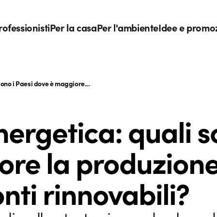
rofessionisti
Per la casa
Per l'ambiente
Idee e promo
sono i Paesi dove è maggiore...
ergetica: quali s
re la produzione
onti rinnovabili?