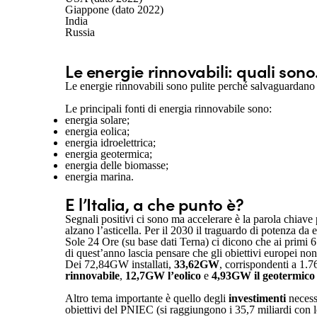
Giappone (dato 2022)
India
Russia
Le energie rinnovabili: quali sono
Le energie rinnovabili sono pulite perché salvaguardano 
Le principali fonti di energia rinnovabile sono:
energia solare;
energia eolica;
energia idroelettrica;
energia geotermica;
energia delle biomasse;
energia marina.
E l’Italia, a che punto è?
Segnali positivi ci sono ma accelerare è la parola chiave
alzano l’asticella. Per il 2030 il traguardo di potenza d
Sole 24 Ore (su base dati Terna) ci dicono che ai primi 6 
di quest’anno lascia pensare che gli obiettivi europei non
Dei 72,84GW installati,
33,62GW
, corrispondenti a 1.7
rinnovabile
,
12,7GW l’eolico
e
4,93GW il geotermico
Altro tema importante è quello degli
investimenti
necess
obiettivi del PNIEC (si raggiungono i 35,7 miliardi con l