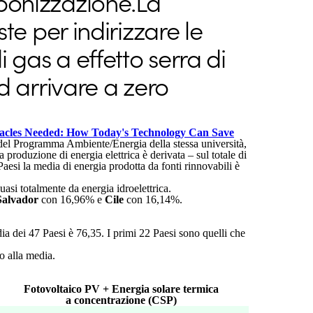
rbonizzazione.La
e per indirizzare le
i gas a effetto serra di
ed arrivare a zero
acles Needed: How Today's Technology Can Save
 del Programma Ambiente/Energia della stessa università,
 produzione di energia elettrica è derivata – sul totale di
Paesi la media di energia prodotta da fonti rinnovabili è
uasi totalmente da energia idroelettrica.
Salvador
con 16,96% e
Cile
con 16,14%.
ia dei 47 Paesi è 76,35. I primi 22 Paesi sono quelli che
to alla media.
Fotovoltaico PV + Energia solare termica
a concentrazione (CSP)