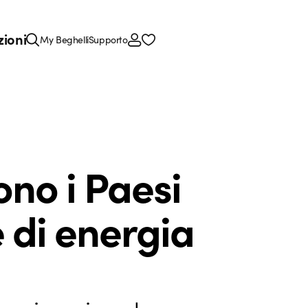
zioni
My Beghelli
Supporto
ono i Paesi
 di energia