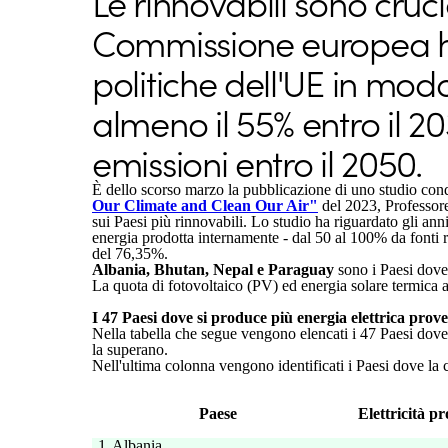
Le rinnovabili sono cruc
Commissione europea ha 
politiche dell'UE in modo
almeno il 55% entro il 203
emissioni entro il 2050.
È dello scorso marzo la pubblicazione di uno studio con
Our Climate and Clean Our Air"
del 2023, Professore
sui Paesi più rinnovabili. Lo studio ha riguardato gli ann
energia prodotta internamente - dal 50 al 100% da fonti ri
del 76,35%.
Albania, Bhutan, Nepal e Paraguay
sono i Paesi dove 
La quota di fotovoltaico (PV) ed energia solare termica
I 47 Paesi dove si produce più energia elettrica prove
Nella tabella che segue vengono elencati i 47 Paesi dove 
la superano.
Nell'ultima colonna vengono identificati i Paesi dove la
Paese
Elettricità 
1
Albania