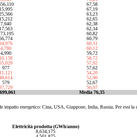
656,110
67,58
15,995
67,19
25,566
63,23
15,212
62,65
7,940
62,38
17,563
62,34
173,195
60,82
56,774
60,79
34,976
60,31
4,780
60,12
4,990
59,72
10,158
58,72
65,029
57,92
977
57,62
11,121
54,20
48,614
52,90
579
52,67
87,729
50,07
,699,061
Media 76,35
e impatto energetico: Cina, USA, Giappone, India, Russia. Per essi la qu
Elettricità prodotta (GWh/anno)
8,634,175
4,501,875