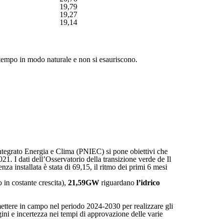
19,79
19,27
19,14
 tempo in modo naturale e non si esauriscono.
 Integrato Energia e Clima (PNIEC) si pone obiettivi che
21. I dati dell’Osservatorio della transizione verde de Il
za installata è stata di 69,15, il ritmo dei primi 6 mesi
in costante crescita),
21,59GW
riguardano
l’idrico
e mettere in campo nel periodo 2024-2030 per realizzare gli
ini e incertezza nei tempi di approvazione delle varie