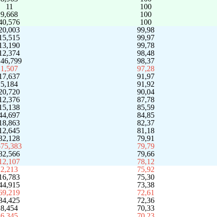
11
100
9,668
100
40,576
100
20,003
99,98
15,515
99,97
13,190
99,78
12,374
98,48
146,799
98,37
1,507
97,28
17,637
91,97
5,184
91,92
20,720
90,04
12,376
87,78
15,138
85,59
44,697
84,85
18,863
82,37
12,645
81,18
32,128
79,91
675,383
79,79
82,566
79,66
12,107
78,12
2,213
75,92
16,783
75,30
44,915
73,38
69,219
72,61
84,425
72,36
8,454
70,33
6,345
70,23