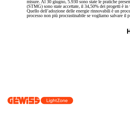
misure. Al 30 giugno, 5.930 sono state le pratiche presen
(STMG) sono state accettate, il 34,50% dei progetti è in
Quello dell’adozione delle energie rinnovabili è un proce
processo non più procrastinabile se vogliamo salvare il pr
H
Dal 2025 Beghelli è parte del Gruppo GEWISS, all’interno dell’ecosi
realizziamo soluzioni di illuminazione integrate che trasformano la co
professionisti e utenti finali nella realizzazione dei loro bisogni.
Scopri 