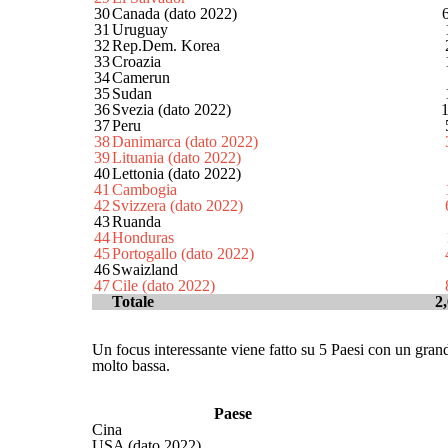
30
Canada (dato 2022)
31
Uruguay
32
Rep.Dem. Korea
33
Croazia
34
Camerun
35
Sudan
36
Svezia (dato 2022)
37
Peru
38
Danimarca (dato 2022)
39
Lituania (dato 2022)
40
Lettonia (dato 2022)
41
Cambogia
42
Svizzera (dato 2022)
43
Ruanda
44
Honduras
45
Portogallo (dato 2022)
46
Swaizland
47
Cile (dato 2022)
Totale
2
Un focus interessante viene fatto su 5 Paesi con un grand
molto bassa.
Paese
Cina
USA (dato 2022)