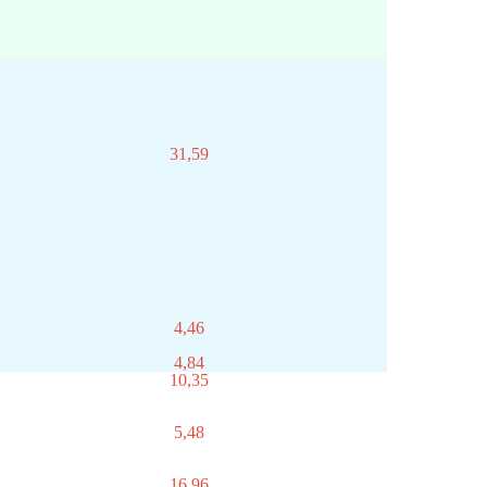
31,59
4,46
4,84
10,35
5,48
16,96