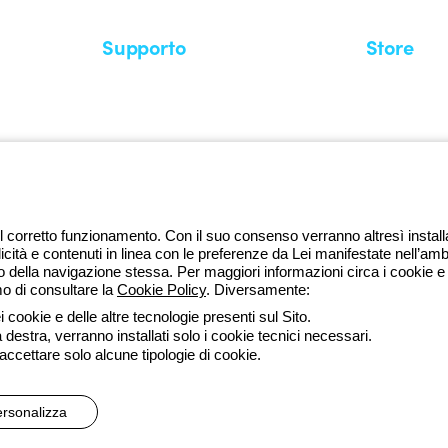
Supporto
Store
Area supporto
I miei ordini
Supporto sul territorio
Tempi di sp
Un mondo di luce a costo zero
Come effett
Richiesta supporto
Servizio clie
l corretto funzionamento. Con il suo consenso verranno altresì installati 
licità e contenuti in linea con le preferenze da Lei manifestate nell’amb
della navigazione stessa. Per maggiori informazioni circa i cookie e g
mo di consultare la
Cookie Policy
. Diversamente:
da lune
 cookie e delle altre tecnologie presenti sul Sito.
a destra, verranno installati solo i cookie tecnici necessari.
ssibilità
Credits
 accettare solo alcune tipologie di cookie.
 direzione e coordinamento di Gewiss S.p.A. - R.I. Bologna e C.F. 0382
rsonalizza