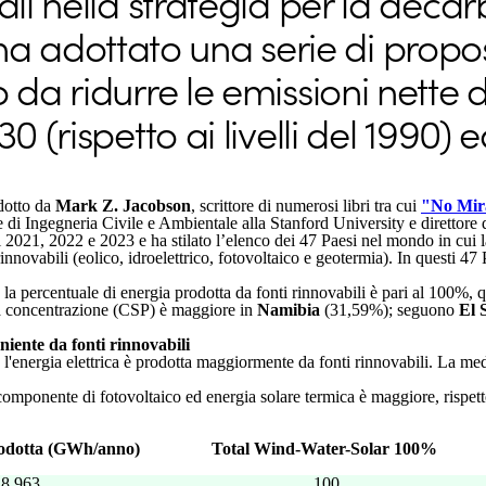
iali nella strategia per la deca
adottato una serie di propost
 da ridurre le emissioni nette d
0 (rispetto ai livelli del 1990) 
dotto da
Mark Z. Jacobson
, scrittore di numerosi libri tra cui
"No Mir
 di Ingegneria Civile e Ambientale alla Stanford University e direttore
i 2021, 2022 e 2023 e ha stilato l’elenco dei 47 Paesi nel mondo in cui la
nnovabili (eolico, idroelettrico, fotovoltaico e geotermia). In questi 47 
la percentuale di energia prodotta da fonti rinnovabili è pari al 100%, q
 a concentrazione (CSP) è maggiore in
Namibia
(31,59%); seguono
El 
niente da fonti rinnovabili
l'energia elettrica è prodotta maggiormente da fonti rinnovabili. La med
 componente di fotovoltaico ed energia solare termica è maggiore, rispet
prodotta (GWh/anno)
Total Wind-Water-Solar 100%
8,963
100