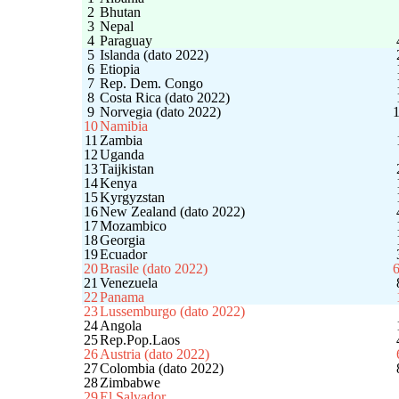
2
Bhutan
3
Nepal
4
Paraguay
5
Islanda (dato 2022)
6
Etiopia
7
Rep. Dem. Congo
8
Costa Rica (dato 2022)
9
Norvegia (dato 2022)
10
Namibia
11
Zambia
12
Uganda
13
Taijkistan
14
Kenya
15
Kyrgyzstan
16
New Zealand (dato 2022)
17
Mozambico
18
Georgia
19
Ecuador
20
Brasile (dato 2022)
21
Venezuela
22
Panama
23
Lussemburgo (dato 2022)
24
Angola
25
Rep.Pop.Laos
26
Austria (dato 2022)
27
Colombia (dato 2022)
28
Zimbabwe
29
El Salvador