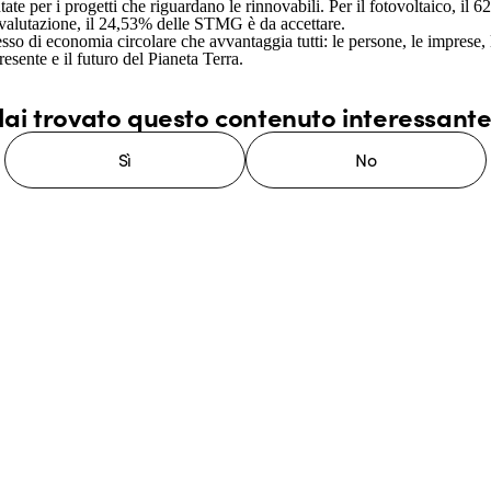
tate per i progetti che riguardano le rinnovabili. Per il fotovoltaico, i
 valutazione, il 24,53% delle STMG è da accettare.
sso di economia circolare che avvantaggia tutti: le persone, le imprese,
esente e il futuro del Pianeta Terra.
ai trovato questo contenuto interessant
Sì
No
stema GEWISS LightZone, dove
mplessità in semplicità, supportando
di più su GEWISS