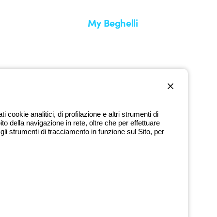
My Beghelli
Accedi o registrati
edizione
Formazione
uare un reso
Documentazione e software
nti
Iscriviti alla newsletter
cookie analitici, di profilazione e altri strumenti di
ito della navigazione in rete, oltre che per effettuare
800 626 626
li strumenti di tracciamento in funzione sul Sito, per
Numero verde gratuito
dì a venerdì dalle 8:30 alle 17:30
9720378 - P.IVA (IT) 00666341201 - REA BO-319364 - Cap. Soc.