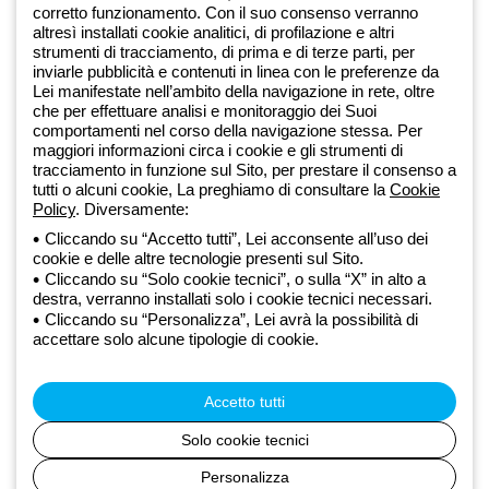
corretto funzionamento. Con il suo consenso verranno
altresì installati cookie analitici, di profilazione e altri
Dal 2025 Beghelli è parte del Gruppo GEWISS, all’interno
strumenti di tracciamento, di prima e di terze parti, per
dell’ecosistema GEWISS LightZone, dove realizziamo soluzioni di
inviarle pubblicità e contenuti in linea con le preferenze da
Lei manifestate nell’ambito della navigazione in rete, oltre
illuminazione integrate che trasformano la complessità in semplicità,
che per effettuare analisi e monitoraggio dei Suoi
supportando professionisti e utenti finali nella realizzazione dei loro
comportamenti nel corso della navigazione stessa. Per
bisogni.
Scopri di più su GEWISS
maggiori informazioni circa i cookie e gli strumenti di
tracciamento in funzione sul Sito, per prestare il consenso a
tutti o alcuni cookie, La preghiamo di consultare la
Cookie
Global:
IT
Policy
. Diversamente:
Cliccando su “Accetto tutti”, Lei acconsente all’uso dei
Privacy Policy
cookie e delle altre tecnologie presenti sul Sito.
Cookie policy
Cliccando su “Solo cookie tecnici”, o sulla “X” in alto a
Condizioni di vendita
destra, verranno installati solo i cookie tecnici necessari.
Tutte le policy
Cliccando su “Personalizza”, Lei avrà la possibilità di
Accessibilità
accettare solo alcune tipologie di cookie.
Credits
© Beghelli S.p.A. Società con Unico Socio - Società soggetta alla
direzione e coordinamento di Gewiss S.p.A. - R.I. Bologna e C.F.
Accetto tutti
03829720378 - P.IVA (IT) 00666341201 - REA BO-319364 - Cap.
Soc. 10.000.000 EUR i.v.
Solo cookie tecnici
Personalizza