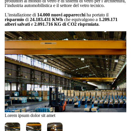
produttori al mondo di vetro e di sistemi di vetro per l’architettura,
l’industria automobilistica e il settore del vetro tecnico.
L'installazione di
14.000 nuovi apparecchi
ha portato il
risparmio
di
24.183.431 KWh
che equivalgono a
1.209.171
alberi salvati
e
2.091.716 KG di CO2 risprmiata
.
Lorem ipsum dolor sit amet