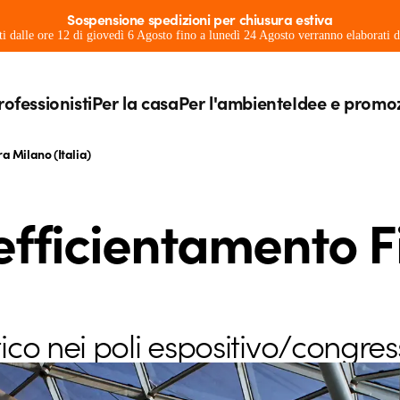
Sospensione spedizioni per chiusura estiva
ati dalle ore 12 di giovedì 6 Agosto fino a lunedì 24 Agosto verranno elaborati
rofessionisti
Per la casa
Per l'ambiente
Idee e promo
ra Milano (Italia)
 efficientamento 
co nei poli espositivo/congress