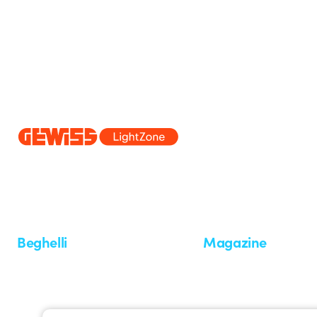
Dal 2025 Beghelli è parte del Gruppo GEWISS, all’interno dell’ecosi
realizziamo soluzioni di illuminazione integrate che trasformano la co
professionisti e utenti finali nella realizzazione dei loro bisogni.
Scopri 
Beghelli
Magazine
Chi siamo
Ultime notizie
Investor Relation
Novità
Comunicati stampa
Referenze
Whistleblowing
Osservatorio