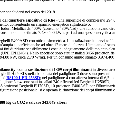
per concludersi nel corso del 2018.
ni del quartiere espositivo di Rho
- una superficie di complessivi 294.
mento, consentendo un risparmio energetico significativo.
 Ioduri Metallici da 400W (consumo 430W/cad), che funzionavano circa
consumo annuo stimato 7.430.400 kWh, pari ad una spesa energetica an
Beghelli F400ASD con ottica asimmetrica. L’installazione ha previsto blocc
 un’ampia superficie anche ad oltre 12 metri di altezza. L’impianto è stat
ai fini di ridurre sensibilmente i costi di adeguamento dell’impianto elet
 (UNI EN12464). Nello specifico sono stati installati 3456 proiettori fiss
 794,88 kW, circa 2,70 W/mq. Per un consumo annuo stimato 3.974.400 
milanocity
, con la
sostituzione di 1309 corpi illuminanti
in diverse are
d Beghelli H250SD; nella balconata del padiglione 3 dove sono presenti i lo
a led
BS100 LED 258SD
; nel padiglione 4 con altezza interna di 6,5 met
iglione 3 e 4 sono stati installati 240 riflettori led Beghelli H250SD; inf
66 proiettori Beghelli FH70SD, 10 proiettori F400ASD per l’illuminazio
figurazione posizionale, si è operata la rimozione dei corpi illuminanti e
.488 Kg di CO2
e
salvare 343.049 alberi
.