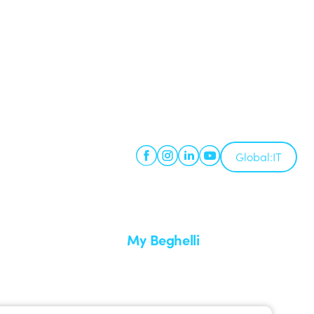
Global:
IT
My Beghelli
Accedi o registrati
edizione
Formazione
uare un reso
Documentazione e software
nti
Iscriviti alla newsletter