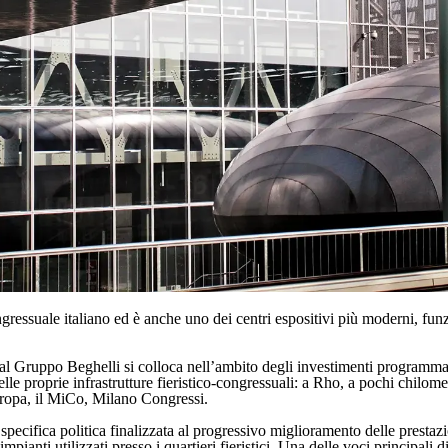
ngressuale italiano ed è anche uno dei centri espositivi più moderni, fun
al Gruppo Beghelli si colloca nell’ambito degli investimenti programma
elle proprie infrastrutture fieristico-congressuali: a Rho, a pochi chilom
Europa, il MiCo, Milano Congressi.
ecifica politica finalizzata al progressivo miglioramento delle prestazion
ianti utilizzati presso i quartieri fieristici. Una delle voci principali 