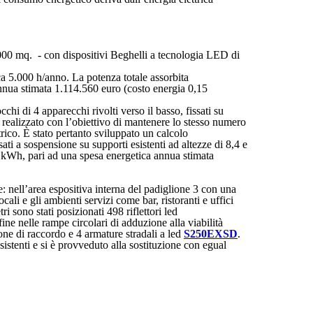
000 mq. - con dispositivi Beghelli a tecnologia LED di
 5.000 h/anno. La potenza totale assorbita
nua stimata 1.114.560 euro (costo energia 0,15
hi di 4 apparecchi rivolti verso il basso, fissati su
o realizzato con l’obiettivo di mantenere lo stesso numero
trico. È stato pertanto sviluppato un calcolo
ati a sospensione su supporti esistenti ad altezze di 8,4 e
kWh, pari ad una spesa energetica annua stimata
e: nell’area espositiva interna del padiglione 3 con una
cali e gli ambienti servizi come bar, ristoranti e uffici
ri sono stati posizionati 498 riflettori led
ine nelle rampe circolari di adduzione alla viabilità
ne di raccordo e 4 armature stradali a led
S250EXSD
.
sistenti e si è provveduto alla sostituzione con egual