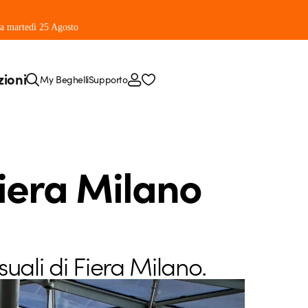
 da martedì 25 Agosto
zioni
My Beghelli
Supporto
Fiera Milano
uali di Fiera Milano.