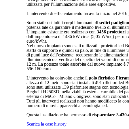
utilizzata per l’illuminazione delle aree espositive.
L’intervento di efficientamento ha avuto inizio nel 2016 
Sono stati sostituiti i corpi illuminanti di
sedici padiglio
potenza tale da garantire il medesimo livello di illumina
L’impianto esistente era realizzato con
3456 proiettori
a
dall’impianto era di 1486 kW circa (5,05 W/mq) per un 
euro/kWh).
Nel nuovo impianto sono stati utilizzati i proiettori led 
staffa di supporto e quindi su palo, al fine di illuminare
di punti luce dell’esistente, recuperando le alimentazioni 
illuminotecnico a verifica del rispetto dei valori di norma
12 m. La potenza totale assorbita dal nuovo impianto è
596.160 euro.
L’intervento ha coinvolto anche il
polo fieristico Fiera
altezza di 12 metri sono stati installati 491 riflettori le
sono stati utilizzate 139 plafoniere stagne con tecnologi
Beghelli H250SD; nella viabilità esterna carrabile dei pad
esterna di MiCo - Milano Congressi sono stati collocati 
Tutti gli interventi realizzati non hanno modificato la con
numero di nuovi apparecchi a tecnologia led.
Questa installazione ha permesso di
risparmiare 3.430
Scarica la case history