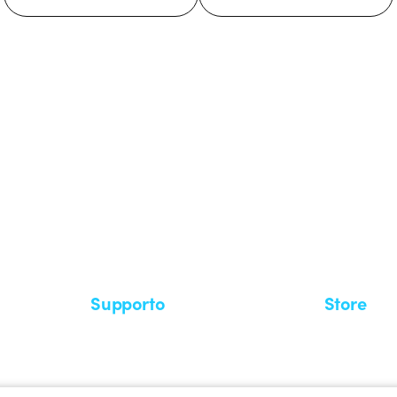
stema GEWISS LightZone, dove
mplessità in semplicità, supportando
di più su GEWISS
Supporto
Store
Area supporto
I miei ordini
Supporto sul territorio
Tempi di sp
Un mondo di luce a costo zero
Come effett
Richiesta supporto
Servizio clie