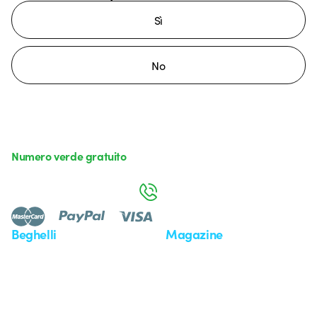
Sì
No
Numero verde gratuito
da lunedì a venerdì dalle 8:30 alle 17:30
800 626 626
Beghelli
Magazine
Chi siamo
Ultime notizie
Investor Relation
Novità
Comunicati stampa
Referenze
Whistleblowing
Osservatorio