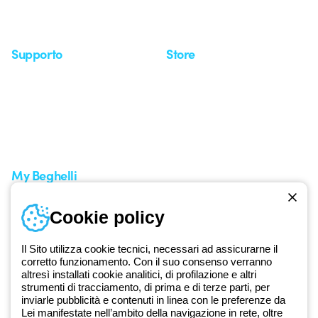
Approfondimenti
Seminari
Supporto
Store
Area supporto
I miei ordini
Supporto sul territorio
Tempi di spedizione
Un mondo di luce a costo
Come effettuare un reso
zero
Servizio clienti
Richiesta supporto
My Beghelli
Accedi o registrati
Cookie policy
Formazione
Documentazione e software
Iscriviti alla newsletter
Il Sito utilizza cookie tecnici, necessari ad assicurarne il
corretto funzionamento. Con il suo consenso verranno
altresì installati cookie analitici, di profilazione e altri
Dal 2025 Beghelli è parte del Gruppo GEWISS, all’interno
strumenti di tracciamento, di prima e di terze parti, per
dell’ecosistema GEWISS LightZone, dove realizziamo soluzioni di
inviarle pubblicità e contenuti in linea con le preferenze da
illuminazione integrate che trasformano la complessità in semplicità,
Lei manifestate nell’ambito della navigazione in rete, oltre