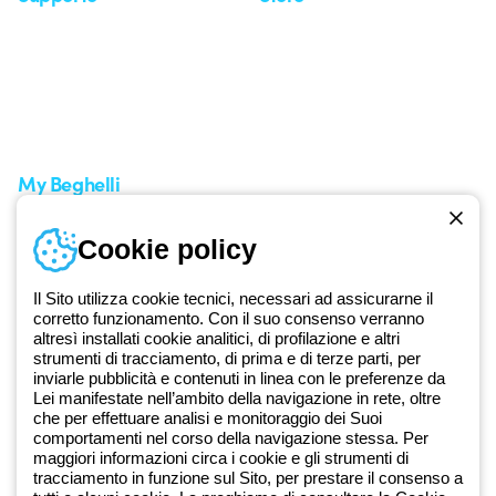
Area supporto
I miei ordini
Supporto sul territorio
Tempi di spedizione
Un mondo di luce a costo
Come effettuare un reso
zero
Servizio clienti
Richiesta supporto
My Beghelli
Accedi o registrati
Cookie policy
Formazione
Documentazione e software
Iscriviti alla newsletter
Il Sito utilizza cookie tecnici, necessari ad assicurarne il
corretto funzionamento. Con il suo consenso verranno
altresì installati cookie analitici, di profilazione e altri
Dal 2025 Beghelli è parte del Gruppo GEWISS, all’interno
strumenti di tracciamento, di prima e di terze parti, per
dell’ecosistema GEWISS LightZone, dove realizziamo soluzioni di
inviarle pubblicità e contenuti in linea con le preferenze da
illuminazione integrate che trasformano la complessità in semplicità,
Lei manifestate nell’ambito della navigazione in rete, oltre
che per effettuare analisi e monitoraggio dei Suoi
supportando professionisti e utenti finali nella realizzazione dei loro
comportamenti nel corso della navigazione stessa. Per
bisogni.
Scopri di più su GEWISS
maggiori informazioni circa i cookie e gli strumenti di
tracciamento in funzione sul Sito, per prestare il consenso a