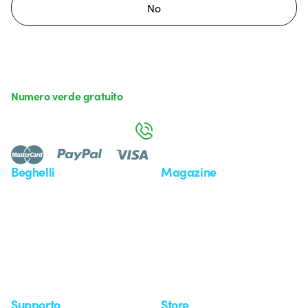
No
Numero verde gratuito
da lunedì a venerdì dalle 8:30 alle 17:30
800 626 626
Beghelli
Magazine
Chi siamo
Ultime notizie
Investor Relation
Novità
Comunicati stampa
Referenze
Whistleblowing
Osservatorio
Approfondimenti
Seminari
Supporto
Store