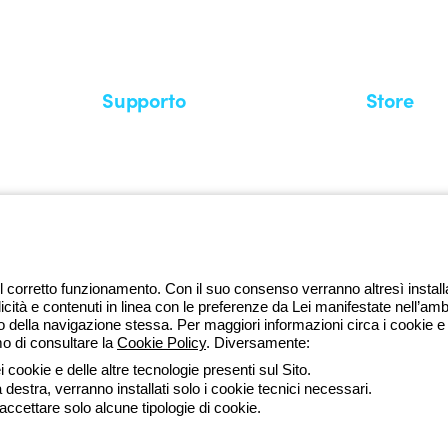
di più su GEWISS
Supporto
Store
Area supporto
I miei ordini
Supporto sul territorio
Tempi di sp
Un mondo di luce a costo zero
Come effett
Richiesta supporto
Servizio clie
l corretto funzionamento. Con il suo consenso verranno altresì installati 
licità e contenuti in linea con le preferenze da Lei manifestate nell’amb
della navigazione stessa. Per maggiori informazioni circa i cookie e g
mo di consultare la
Cookie Policy
. Diversamente:
da lune
 cookie e delle altre tecnologie presenti sul Sito.
a destra, verranno installati solo i cookie tecnici necessari.
ssibilità
Credits
 accettare solo alcune tipologie di cookie.
 direzione e coordinamento di Gewiss S.p.A. - R.I. Bologna e C.F. 0382