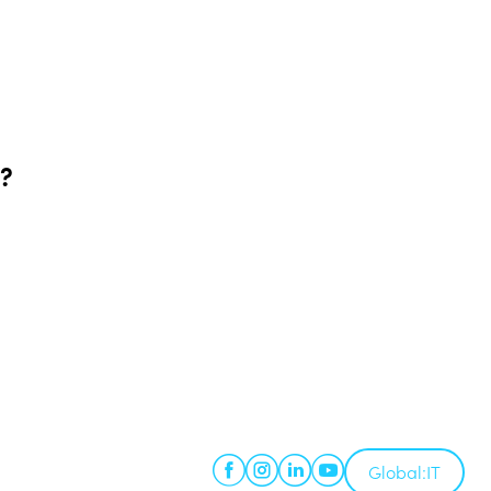
e?
Global:
IT