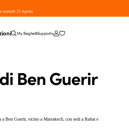
 da martedì 25 Agosto
zioni
My Beghelli
Supporto
di Ben Guerir
va a Ben Guerir, vicino a Marrakech, con sedi a Rabat e