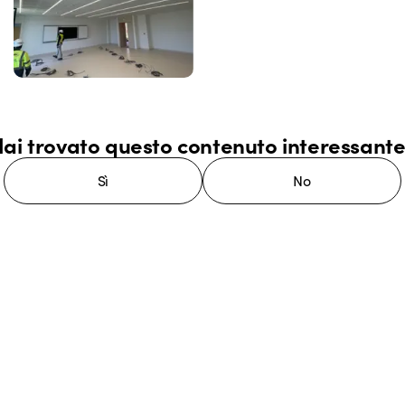
ai trovato questo contenuto interessant
Sì
No
stema GEWISS LightZone, dove
mplessità in semplicità, supportando