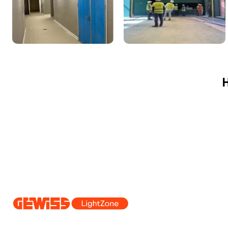
H
Dal 2025 Beghelli è parte del Gruppo GEWISS, all’interno dell’ecosi
realizziamo soluzioni di illuminazione integrate che trasformano la co