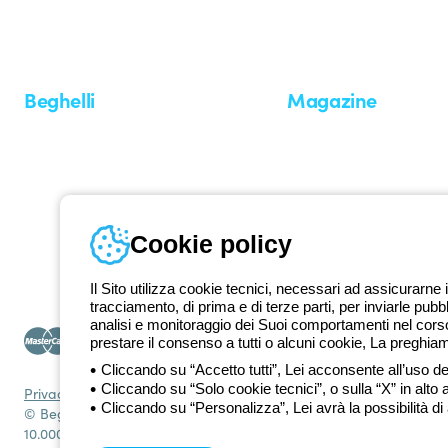
professionisti e utenti finali nella realizzazione dei loro bisogni.
Scopri 
Beghelli
Magazine
Chi siamo
Ultime notizie
Investor Relation
Novità
Comunicati stampa
Referenze
Whistleblowing
Osservatorio
Approfondimenti
Cookie policy
Seminari
Il Sito utilizza cookie tecnici, necessari ad assicurarne i
tracciamento, di prima e di terze parti, per inviarle pubb
analisi e monitoraggio dei Suoi comportamenti nel corso 
prestare il consenso a tutti o alcuni cookie, La preghia
Cliccando su “Accetto tutti”, Lei acconsente all’uso dei
Cliccando su “Solo cookie tecnici”, o sulla “X” in alto 
Privacy Policy
Cookie policy
Condizioni di vendita
Tutte le policy
Acce
Cliccando su “Personalizza”, Lei avrà la possibilità di
© Beghelli S.p.A. Società con Unico Socio - Società soggetta alla
10.000.000 EUR i.v.