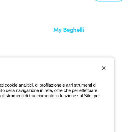
My Beghelli
Accedi o registrati
edizione
Formazione
uare un reso
Documentazione e software
nti
Iscriviti alla newsletter
cookie analitici, di profilazione e altri strumenti di
ito della navigazione in rete, oltre che per effettuare
800 626 626
li strumenti di tracciamento in funzione sul Sito, per
Numero verde gratuito
dì a venerdì dalle 8:30 alle 17:30
9720378 - P.IVA (IT) 00666341201 - REA BO-319364 - Cap. Soc.