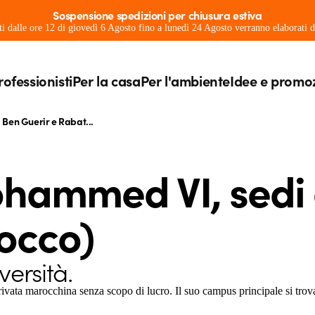
Sospensione spedizioni per chiusura estiva
ati dalle ore 12 di giovedì 6 Agosto fino a lunedì 24 Agosto verranno elaborati
rofessionisti
Per la casa
Per l'ambiente
Idee e promo
Ben Guerir e Rabat...
hammed VI, sedi 
occo)
versità.
ivata marocchina senza scopo di lucro. Il suo campus principale si tro