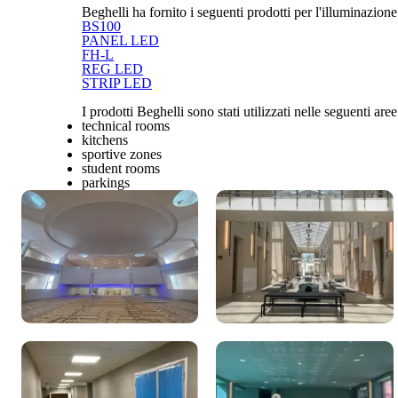
Beghelli ha fornito i seguenti prodotti per l'illuminazione
BS100
PANEL LED
FH-L
REG LED
STRIP LED
I prodotti Beghelli sono stati utilizzati nelle seguenti aree
technical rooms
kitchens
sportive zones
student rooms
parkings