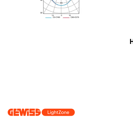
H
Dal 2025 Beghelli è parte del Gruppo GEWISS, all’interno dell’ecosi
realizziamo soluzioni di illuminazione integrate che trasformano la co
professionisti e utenti finali nella realizzazione dei loro bisogni.
Scopri 