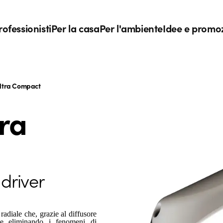
rofessionisti
Per la casa
Per l'ambiente
Idee e promo
ltra Compact
ra
 driver
diale che, grazie al diffusore
ce eliminando i fenomeni di