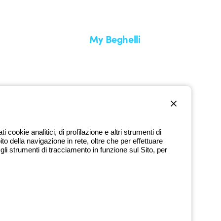
My Beghelli
Accedi o registrati
edizione
Formazione
uare un reso
Documentazione e software
nti
Iscriviti alla newsletter
cookie analitici, di profilazione e altri strumenti di
ito della navigazione in rete, oltre che per effettuare
800 626 626
li strumenti di tracciamento in funzione sul Sito, per
Numero verde gratuito
dì a venerdì dalle 8:30 alle 17:30
9720378 - P.IVA (IT) 00666341201 - REA BO-319364 - Cap. Soc.