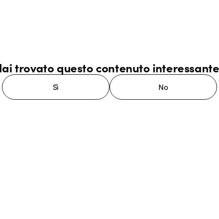
ai trovato questo contenuto interessant
Sì
No
stema GEWISS LightZone, dove
mplessità in semplicità, supportando
di più su GEWISS