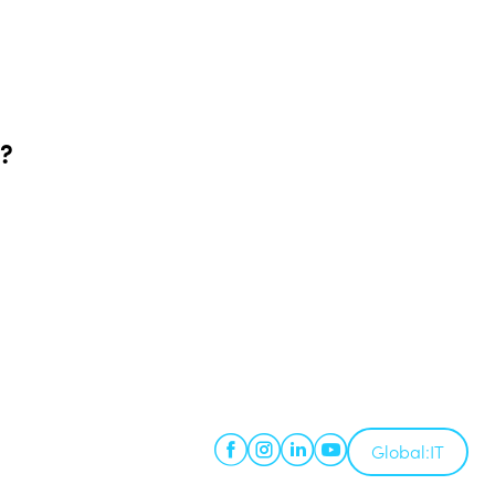
e?
Global:
IT