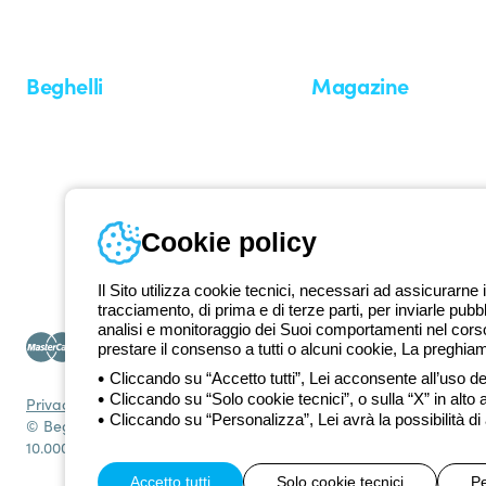
Beghelli
Magazine
Chi siamo
Ultime notizie
Investor Relation
Novità
Comunicati stampa
Referenze
Whistleblowing
Osservatorio
Approfondimenti
Cookie policy
Seminari
Il Sito utilizza cookie tecnici, necessari ad assicurarne i
tracciamento, di prima e di terze parti, per inviarle pubb
analisi e monitoraggio dei Suoi comportamenti nel corso 
prestare il consenso a tutti o alcuni cookie, La preghia
Cliccando su “Accetto tutti”, Lei acconsente all’uso dei
Cliccando su “Solo cookie tecnici”, o sulla “X” in alto 
Privacy Policy
Cookie policy
Condizioni di vendita
Tutte le policy
Acce
Cliccando su “Personalizza”, Lei avrà la possibilità di
© Beghelli S.p.A. Società con Unico Socio - Società soggetta alla
10.000.000 EUR i.v.
Accetto tutti
Solo cookie tecnici
Pe