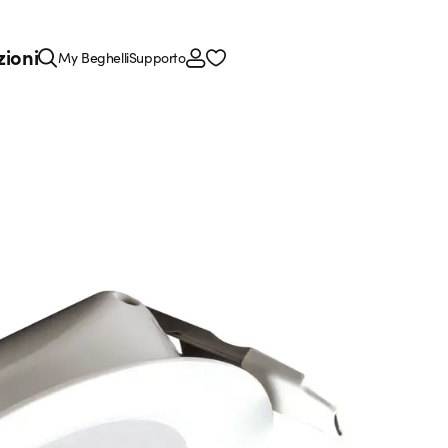
zioni
My Beghelli
Supporto