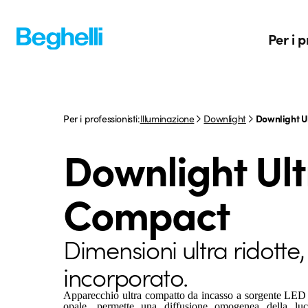
Per i p
Per i professionisti:
Illuminazione
Downlight
Downlight U
Downlight Ult
Compact
Dimensioni ultra ridotte,
incorporato.
Apparecchio ultra compatto da incasso a sorgente LED ra
opale, permette una diffusione omogenea della lu