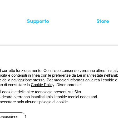
Supporto
Store
Area supporto
I miei ordini
Supporto sul territorio
Tempi di sp
Un mondo di luce a costo zero
Come effett
Richiesta supporto
Servizio clie
l corretto funzionamento. Con il suo consenso verranno altresì installati 
licità e contenuti in linea con le preferenze da Lei manifestate nell’amb
della navigazione stessa. Per maggiori informazioni circa i cookie e g
mo di consultare la
Cookie Policy
. Diversamente:
da lune
 cookie e delle altre tecnologie presenti sul Sito.
a destra, verranno installati solo i cookie tecnici necessari.
ssibilità
Credits
 accettare solo alcune tipologie di cookie.
 direzione e coordinamento di Gewiss S.p.A. - R.I. Bologna e C.F. 0382
rsonalizza