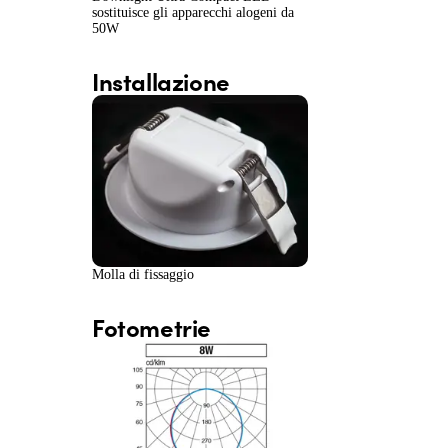
sostituisce gli apparecchi alogeni da
50W
Installazione
Molla di fissaggio
Fotometrie