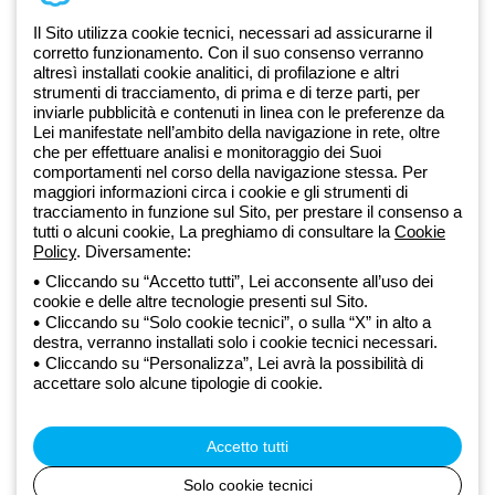
Documentazione e software
Iscriviti alla newsletter
Il Sito utilizza cookie tecnici, necessari ad assicurarne il
corretto funzionamento. Con il suo consenso verranno
altresì installati cookie analitici, di profilazione e altri
Dal 2025 Beghelli è parte del Gruppo GEWISS, all’interno
strumenti di tracciamento, di prima e di terze parti, per
dell’ecosistema GEWISS LightZone, dove realizziamo soluzioni di
inviarle pubblicità e contenuti in linea con le preferenze da
illuminazione integrate che trasformano la complessità in semplicità,
Lei manifestate nell’ambito della navigazione in rete, oltre
che per effettuare analisi e monitoraggio dei Suoi
supportando professionisti e utenti finali nella realizzazione dei loro
comportamenti nel corso della navigazione stessa. Per
bisogni.
Scopri di più su GEWISS
maggiori informazioni circa i cookie e gli strumenti di
tracciamento in funzione sul Sito, per prestare il consenso a
tutti o alcuni cookie, La preghiamo di consultare la
Cookie
Global:
IT
Policy
. Diversamente:
Cliccando su “Accetto tutti”, Lei acconsente all’uso dei
Privacy Policy
cookie e delle altre tecnologie presenti sul Sito.
Cookie policy
Cliccando su “Solo cookie tecnici”, o sulla “X” in alto a
Condizioni di vendita
destra, verranno installati solo i cookie tecnici necessari.
Tutte le policy
Cliccando su “Personalizza”, Lei avrà la possibilità di
Accessibilità
accettare solo alcune tipologie di cookie.
Credits
© Beghelli S.p.A. Società con Unico Socio - Società soggetta alla
direzione e coordinamento di Gewiss S.p.A. - R.I. Bologna e C.F.
Accetto tutti
03829720378 - P.IVA (IT) 00666341201 - REA BO-319364 - Cap.
Soc. 10.000.000 EUR i.v.
Solo cookie tecnici