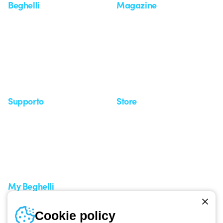
Beghelli
Magazine
Chi siamo
Ultime notizie
Investor Relation
Novità
Comunicati stampa
Referenze
Whistleblowing
Osservatorio
Approfondimenti
Seminari
Supporto
Store
Area supporto
I miei ordini
Supporto sul territorio
Tempi di spedizione
Un mondo di luce a costo
Come effettuare un reso
zero
Servizio clienti
Richiesta supporto
My Beghelli
Accedi o registrati
Cookie policy
Formazione