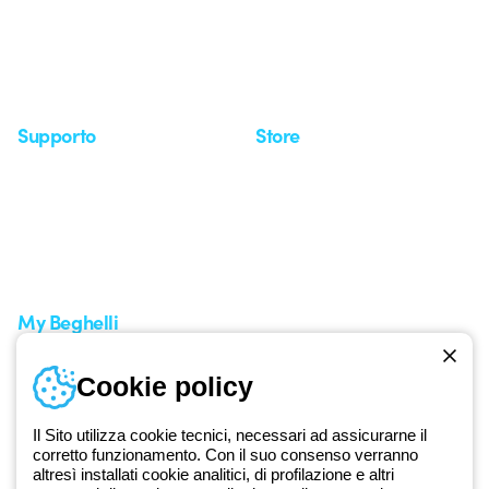
Comunicati stampa
Referenze
Whistleblowing
Osservatorio
Approfondimenti
Seminari
Supporto
Store
Area supporto
I miei ordini
Supporto sul territorio
Tempi di spedizione
Un mondo di luce a costo
Come effettuare un reso
zero
Servizio clienti
Richiesta supporto
My Beghelli
Accedi o registrati
Cookie policy
Formazione
Documentazione e software
Iscriviti alla newsletter
Il Sito utilizza cookie tecnici, necessari ad assicurarne il
corretto funzionamento. Con il suo consenso verranno
altresì installati cookie analitici, di profilazione e altri