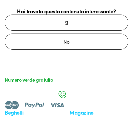
Hai trovato questo contenuto interessante?
Sì
No
Numero verde gratuito
da lunedì a venerdì dalle 8:30 alle 17:30
800 626 626
Beghelli
Magazine
Chi siamo
Ultime notizie
Investor Relation
Novità