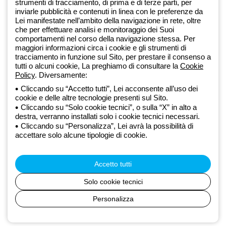
Dal 2025 Beghelli è parte del Gruppo GEWISS, all’interno
strumenti di tracciamento, di prima e di terze parti, per
dell’ecosistema GEWISS LightZone, dove realizziamo soluzioni di
inviarle pubblicità e contenuti in linea con le preferenze da
illuminazione integrate che trasformano la complessità in semplicità,
Lei manifestate nell’ambito della navigazione in rete, oltre
che per effettuare analisi e monitoraggio dei Suoi
supportando professionisti e utenti finali nella realizzazione dei loro
comportamenti nel corso della navigazione stessa. Per
bisogni.
Scopri di più su GEWISS
maggiori informazioni circa i cookie e gli strumenti di
tracciamento in funzione sul Sito, per prestare il consenso a
tutti o alcuni cookie, La preghiamo di consultare la
Cookie
Global:
IT
Policy
. Diversamente:
Cliccando su “Accetto tutti”, Lei acconsente all’uso dei
Privacy Policy
cookie e delle altre tecnologie presenti sul Sito.
Cookie policy
Cliccando su “Solo cookie tecnici”, o sulla “X” in alto a
Condizioni di vendita
destra, verranno installati solo i cookie tecnici necessari.
Tutte le policy
Cliccando su “Personalizza”, Lei avrà la possibilità di
Accessibilità
accettare solo alcune tipologie di cookie.
Credits
© Beghelli S.p.A. Società con Unico Socio - Società soggetta alla
direzione e coordinamento di Gewiss S.p.A. - R.I. Bologna e C.F.
Accetto tutti
03829720378 - P.IVA (IT) 00666341201 - REA BO-319364 - Cap.
Soc. 10.000.000 EUR i.v.
Solo cookie tecnici
Personalizza