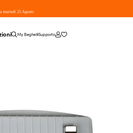
 da martedì 25 Agosto
zioni
My Beghelli
Supporto