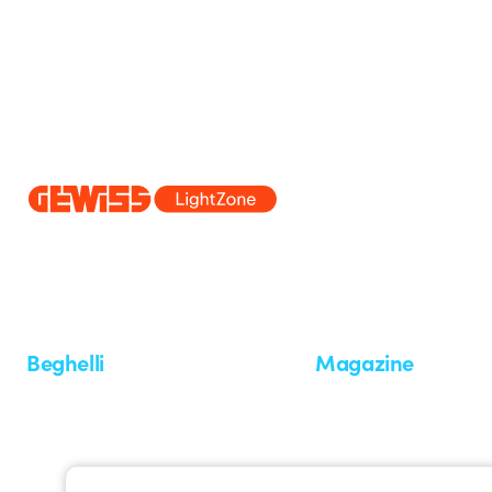
Dal 2025 Beghelli è parte del Gruppo GEWISS, all’interno dell’ecosi
realizziamo soluzioni di illuminazione integrate che trasformano la co
professionisti e utenti finali nella realizzazione dei loro bisogni.
Scopri 
Beghelli
Magazine
Chi siamo
Ultime notizie
Investor Relation
Novità
Comunicati stampa
Referenze
Whistleblowing
Osservatorio