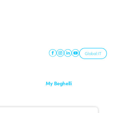
Global:
IT
My Beghelli
Accedi o registrati
edizione
Formazione
uare un reso
Documentazione e software
nti
Iscriviti alla newsletter