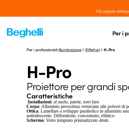
Gli acquisti effettu
Per i p
Per i professionisti:
Illuminazione
Riflettori
H-Pro
H-Pro
Proiettore per grandi sp
Caratteristiche
Installazioni
: al suolo, parete, torri faro
Corpo
: Alluminio pressofuso verniciato alle polveri di
Ottica
: Lamellare a sviluppo parabolico in alluminio ano
antiridescente. Diffondente, concentrato, ellittico.
Schermo
: Vetro temprato prismatizzato 4mm