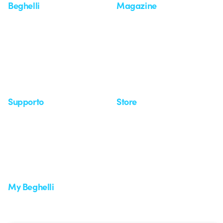
Beghelli
Magazine
Chi siamo
Ultime notizie
Investor Relation
Novità
Comunicati stampa
Referenze
Whistleblowing
Osservatorio
Approfondimenti
Seminari
Supporto
Store
Area supporto
I miei ordini
Supporto sul territorio
Tempi di spedizione
Un mondo di luce a costo
Come effettuare un reso
zero
Servizio clienti
Richiesta supporto
My Beghelli
Accedi o registrati
Formazione