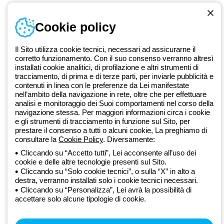
Documentazione e software
Iscriviti alla newsletter
Cookie policy
Dal 2025 Beghelli è parte del Gruppo GEWISS, all’interno
Il Sito utilizza cookie tecnici, necessari ad assicurarne il
dell’ecosistema GEWISS LightZone, dove realizziamo soluzioni di
corretto funzionamento. Con il suo consenso verranno altresì
illuminazione integrate che trasformano la complessità in semplicità,
installati cookie analitici, di profilazione e altri strumenti di
supportando professionisti e utenti finali nella realizzazione dei loro
tracciamento, di prima e di terze parti, per inviarle pubblicità e
bisogni.
Scopri di più su GEWISS
contenuti in linea con le preferenze da Lei manifestate
nell’ambito della navigazione in rete, oltre che per effettuare
analisi e monitoraggio dei Suoi comportamenti nel corso della
navigazione stessa. Per maggiori informazioni circa i cookie
Global:
IT
e gli strumenti di tracciamento in funzione sul Sito, per
Privacy Policy
prestare il consenso a tutti o alcuni cookie, La preghiamo di
consultare la
Cookie Policy
. Diversamente:
Cookie policy
Condizioni di vendita
Cliccando su “Accetto tutti”, Lei acconsente all’uso dei
Tutte le policy
cookie e delle altre tecnologie presenti sul Sito.
Accessibilità
Cliccando su “Solo cookie tecnici”, o sulla “X” in alto a
Credits
destra, verranno installati solo i cookie tecnici necessari.
© Beghelli S.p.A. Società con Unico Socio - Società soggetta alla
Cliccando su “Personalizza”, Lei avrà la possibilità di
accettare solo alcune tipologie di cookie.
direzione e coordinamento di Gewiss S.p.A. - R.I. Bologna e C.F.
03829720378 - P.IVA (IT) 00666341201 - REA BO-319364 - Cap.
Soc. 10.000.000 EUR i.v.