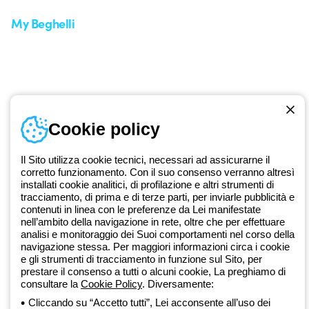
My Beghelli
Accedi o registrati
Formazione
Documentazione e software
Iscriviti alla newsletter
Cookie policy
Dal 2025 Beghelli è parte del Gruppo GEWISS, all’interno
dell’ecosistema GEWISS LightZone, dove realizziamo soluzioni di
illuminazione integrate che trasformano la complessità in semplicità,
Il Sito utilizza cookie tecnici, necessari ad assicurarne il
supportando professionisti e utenti finali nella realizzazione dei loro
corretto funzionamento. Con il suo consenso verranno altresì
bisogni.
Scopri di più su GEWISS
installati cookie analitici, di profilazione e altri strumenti di
tracciamento, di prima e di terze parti, per inviarle pubblicità e
contenuti in linea con le preferenze da Lei manifestate
nell’ambito della navigazione in rete, oltre che per effettuare
Global:
IT
analisi e monitoraggio dei Suoi comportamenti nel corso della
navigazione stessa. Per maggiori informazioni circa i cookie
Privacy Policy
e gli strumenti di tracciamento in funzione sul Sito, per
Cookie policy
prestare il consenso a tutti o alcuni cookie, La preghiamo di
Condizioni di vendita
consultare la
Cookie Policy
. Diversamente:
Tutte le policy
Cliccando su “Accetto tutti”, Lei acconsente all’uso dei
Accessibilità