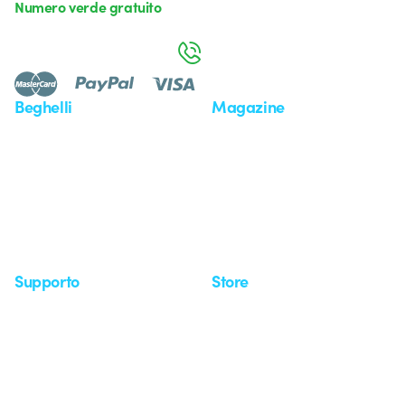
Numero verde gratuito
da lunedì a venerdì dalle 8:30 alle 17:30
800 626 626
Beghelli
Magazine
Chi siamo
Ultime notizie
Investor Relation
Novità
Comunicati stampa
Referenze
Whistleblowing
Osservatorio
Approfondimenti
Seminari
Supporto
Store
Area supporto
I miei ordini
Supporto sul territorio
Tempi di spedizione
Un mondo di luce a costo
Come effettuare un reso
zero
Servizio clienti
Richiesta supporto