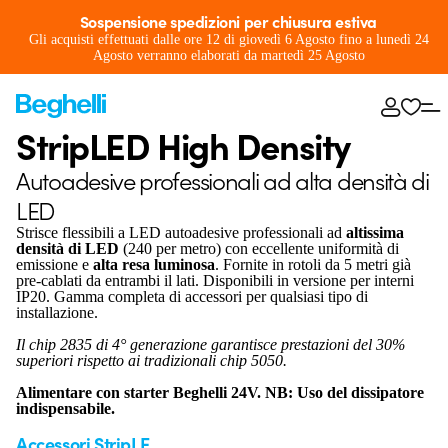
Sospensione spedizioni per chiusura estiva
Gli acquisti effettuati dalle ore 12 di giovedì 6 Agosto fino a lunedì 24
Agosto verranno elaborati da martedì 25 Agosto
StripLED High Density
Autoadesive professionali ad alta densità di
LED
Strisce flessibili a LED autoadesive professionali ad
altissima
densità di LED
(240 per metro) con eccellente uniformità di
emissione e
alta resa luminosa
. Fornite in rotoli da 5 metri già
pre-cablati da entrambi il lati. Disponibili in versione per interni
IP20. Gamma completa di accessori per qualsiasi tipo di
installazione.
Il chip 2835 di 4° generazione garantisce prestazioni del 30%
superiori rispetto ai tradizionali chip 5050.
Alimentare con starter Beghelli 24V. NB: Uso del dissipatore
indispensabile.
Accessori StripLE