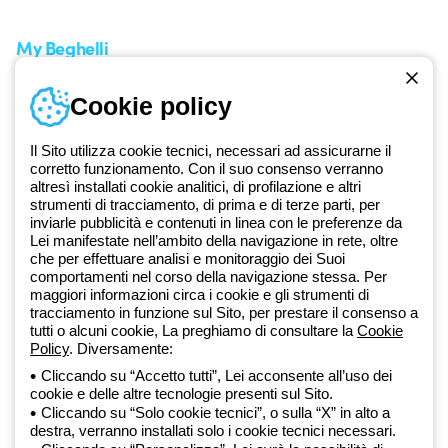
Richiesta supporto
My Beghelli
Accedi o registrati
Cookie policy
Formazione
Documentazione e software
Iscriviti alla newsletter
Il Sito utilizza cookie tecnici, necessari ad assicurarne il
corretto funzionamento. Con il suo consenso verranno
altresì installati cookie analitici, di profilazione e altri
Dal 2025 Beghelli è parte del Gruppo GEWISS, all’interno
strumenti di tracciamento, di prima e di terze parti, per
dell’ecosistema GEWISS LightZone, dove realizziamo soluzioni di
inviarle pubblicità e contenuti in linea con le preferenze da
Lei manifestate nell’ambito della navigazione in rete, oltre
illuminazione integrate che trasformano la complessità in semplicità,
che per effettuare analisi e monitoraggio dei Suoi
supportando professionisti e utenti finali nella realizzazione dei loro
comportamenti nel corso della navigazione stessa. Per
bisogni.
Scopri di più su GEWISS
maggiori informazioni circa i cookie e gli strumenti di
tracciamento in funzione sul Sito, per prestare il consenso a
tutti o alcuni cookie, La preghiamo di consultare la
Cookie
Global:
IT
Policy
. Diversamente:
Cliccando su “Accetto tutti”, Lei acconsente all’uso dei
Privacy Policy
cookie e delle altre tecnologie presenti sul Sito.
Cookie policy
Cliccando su “Solo cookie tecnici”, o sulla “X” in alto a
Condizioni di vendita
destra, verranno installati solo i cookie tecnici necessari.
Tutte le policy