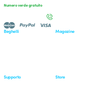
Numero verde gratuito
da lunedì a venerdì dalle 8:30 alle 17:30
800 626 626
Beghelli
Magazine
Chi siamo
Ultime notizie
Investor Relation
Novità
Comunicati stampa
Referenze
Whistleblowing
Osservatorio
Approfondimenti
Seminari
Supporto
Store
Area supporto
I miei ordini
Supporto sul territorio
Tempi di spedizione
Un mondo di luce a costo
Come effettuare un reso
zero
Servizio clienti