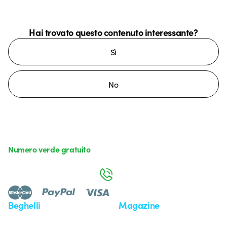
Hai trovato questo contenuto interessante?
Sì
No
Numero verde gratuito
da lunedì a venerdì dalle 8:30 alle 17:30
800 626 626
Beghelli
Magazine
Chi siamo
Ultime notizie