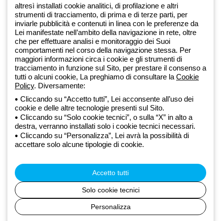
altresì installati cookie analitici, di profilazione e altri
Dal 2025 Beghelli è parte del Gruppo GEWISS, all’interno
strumenti di tracciamento, di prima e di terze parti, per
dell’ecosistema GEWISS LightZone, dove realizziamo soluzioni di
inviarle pubblicità e contenuti in linea con le preferenze da
Lei manifestate nell’ambito della navigazione in rete, oltre
illuminazione integrate che trasformano la complessità in semplicità,
che per effettuare analisi e monitoraggio dei Suoi
supportando professionisti e utenti finali nella realizzazione dei loro
comportamenti nel corso della navigazione stessa. Per
bisogni.
Scopri di più su GEWISS
maggiori informazioni circa i cookie e gli strumenti di
tracciamento in funzione sul Sito, per prestare il consenso a
tutti o alcuni cookie, La preghiamo di consultare la
Cookie
Global:
IT
Policy
. Diversamente:
Cliccando su “Accetto tutti”, Lei acconsente all’uso dei
Privacy Policy
cookie e delle altre tecnologie presenti sul Sito.
Cookie policy
Cliccando su “Solo cookie tecnici”, o sulla “X” in alto a
Condizioni di vendita
destra, verranno installati solo i cookie tecnici necessari.
Tutte le policy
Cliccando su “Personalizza”, Lei avrà la possibilità di
Accessibilità
accettare solo alcune tipologie di cookie.
Credits
© Beghelli S.p.A. Società con Unico Socio - Società soggetta alla
direzione e coordinamento di Gewiss S.p.A. - R.I. Bologna e C.F.
Accetto tutti
03829720378 - P.IVA (IT) 00666341201 - REA BO-319364 - Cap.
Soc. 10.000.000 EUR i.v.
Solo cookie tecnici
Personalizza