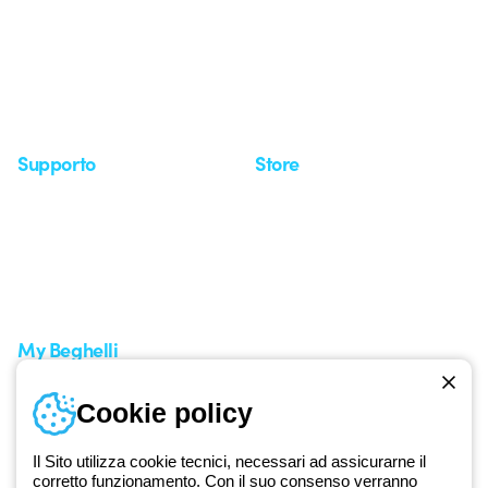
Investor Relation
Novità
Comunicati stampa
Referenze
Whistleblowing
Osservatorio
Approfondimenti
Seminari
Supporto
Store
Area supporto
I miei ordini
Supporto sul territorio
Tempi di spedizione
Un mondo di luce a costo
Come effettuare un reso
zero
Servizio clienti
Richiesta supporto
My Beghelli
Accedi o registrati
Cookie policy
Formazione
Documentazione e software
Iscriviti alla newsletter
Il Sito utilizza cookie tecnici, necessari ad assicurarne il
corretto funzionamento. Con il suo consenso verranno