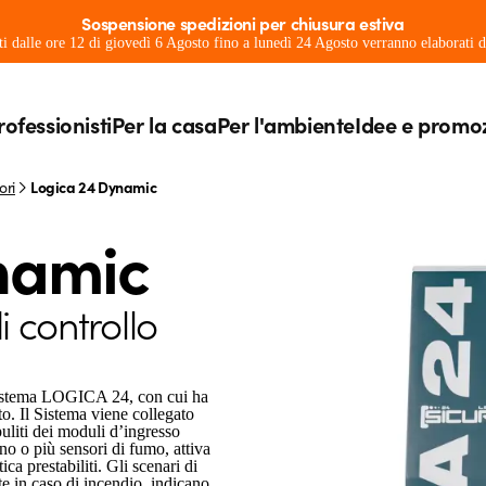
Sospensione spedizioni per chiusura estiva
ati dalle ore 12 di giovedì 6 Agosto fino a lunedì 24 Agosto verranno elaborati
rofessionisti
Per la casa
Per l'ambiente
Idee e promo
ori
Logica 24 Dynamic
namic
i controllo
istema LOGICA 24, con cui ha
to. Il Sistema viene collegato
puliti dei moduli d’ingresso
no o più sensori di fumo, attiva
ica prestabiliti. Gli scenari di
e in caso di incendio, indicano