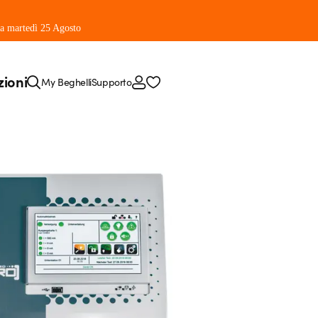
 da martedì 25 Agosto
zioni
My Beghelli
Supporto