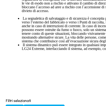
le vie di esodo non a rischio e attivano il cambio di dire
bloccano l´accesso ad aree a rischio con l´accensione di s
divieto di accesso.
La segnaletica di salvataggio e di sicurezza è concepita p
verso l’esterno del fabbricato o verso i Punti di raccolta,
anche in caso di interruzioni di corrente. In caso di incend
possono essere ostruite da fumo o fuoco, solo un siste
tenere conto di queste situazioni, bloccando visivamente l
mostrando alternative sicure. La vita delle persone, come
sistema che contribuisce così all’evacuazione sicura degli
Il sistema dinamico può essere integrato in qualsiasi im
LG24 Extreme, interfacciando il sistema, ad esempio, co
Filtri selezionati