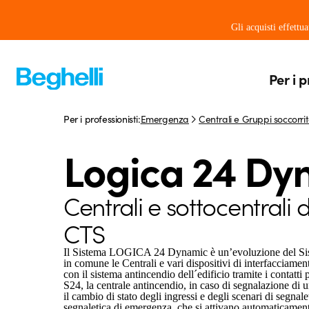
Gli acquisti effettu
Per i p
Per i professionisti:
Emergenza
Centrali e Gruppi soccorrit
Logica 24 Dy
Centrali e sottocentrali d
CTS
Il Sistema LOGICA 24 Dynamic è un’evoluzione del S
in comune le Centrali e vari dispositivi di interfacciamen
con il sistema antincendio dell´edificio tramite i contatti 
S24, la centrale antincendio, in caso di segnalazione di u
il cambio di stato degli ingressi e degli scenari di segnalet
segnaletica di emergenza, che si attivano automaticament