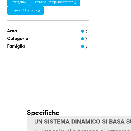
Emergenza
Centrali e Gruppi soccorritori
Logica 24 Dynamic
Area
Categoria
Famiglia
Specifiche