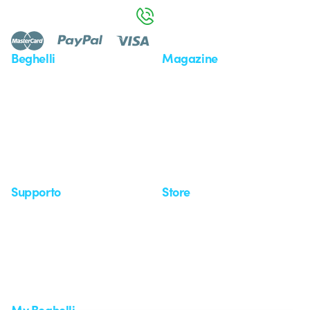
800 626 626
Beghelli
Magazine
Chi siamo
Ultime notizie
Investor Relation
Novità
Comunicati stampa
Referenze
Whistleblowing
Osservatorio
Approfondimenti
Seminari
Supporto
Store
Area supporto
I miei ordini
Supporto sul territorio
Tempi di spedizione
Un mondo di luce a costo
Come effettuare un reso
zero
Servizio clienti
Richiesta supporto
My Beghelli