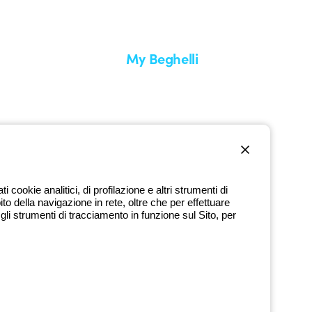
My Beghelli
Accedi o registrati
edizione
Formazione
uare un reso
Documentazione e software
nti
Iscriviti alla newsletter
cookie analitici, di profilazione e altri strumenti di
ito della navigazione in rete, oltre che per effettuare
800 626 626
li strumenti di tracciamento in funzione sul Sito, per
Numero verde gratuito
dì a venerdì dalle 8:30 alle 17:30
9720378 - P.IVA (IT) 00666341201 - REA BO-319364 - Cap. Soc.