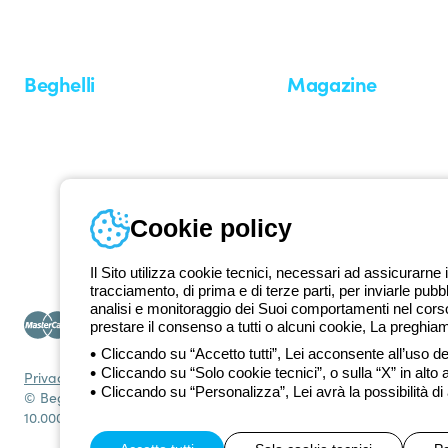
professionisti e utenti finali nella realizzazione dei loro bisogni.
Scopri 
Beghelli
Magazine
Chi siamo
Ultime notizie
Investor Relation
Novità
Comunicati stampa
Referenze
Whistleblowing
Osservatorio
Approfondimenti
Cookie policy
Seminari
Il Sito utilizza cookie tecnici, necessari ad assicurarne i
tracciamento, di prima e di terze parti, per inviarle pubb
analisi e monitoraggio dei Suoi comportamenti nel corso 
prestare il consenso a tutti o alcuni cookie, La preghia
Cliccando su “Accetto tutti”, Lei acconsente all’uso dei
Cliccando su “Solo cookie tecnici”, o sulla “X” in alto 
Privacy Policy
Cookie policy
Condizioni di vendita
Tutte le policy
Acce
Cliccando su “Personalizza”, Lei avrà la possibilità di
© Beghelli S.p.A. Società con Unico Socio - Società soggetta alla
10.000.000 EUR i.v.