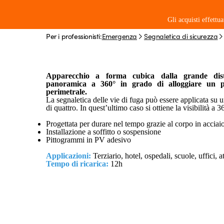
Quader
Gli acquisti effettu
Per i professionisti:
Emergenza
Segnaletica di sicurezza
Apparecchio di segnaletica con v
Per i p
Apparecchio a forma cubica dalla grande dista
panoramica a 360° in grado di alloggiare un p
perimetrale.
La segnaletica delle vie di fuga può essere applicata su
di quattro. In quest’ultimo caso si ottiene la visibilità a 
Progettata per durare nel tempo grazie al corpo in acci
Installazione a soffitto o sospensione
Pittogrammi in PV adesivo
Applicazioni:
Terziario, hotel, ospedali, scuole, uffici, 
Tempo di ricarica:
12h