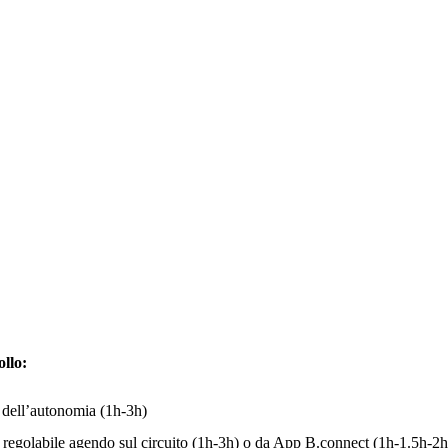
ollo:
e dell’autonomia (1h-3h)
ia regolabile agendo sul circuito (1h-3h) o da App B.connect (1h-1.5h-2