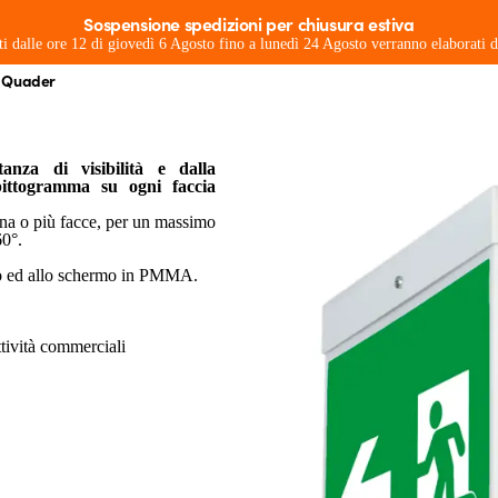
Sospensione spedizioni per chiusura estiva
ati dalle ore 12 di giovedì 6 Agosto fino a lunedì 24 Agosto verranno elaborati
Quader
isibilità a 360 gradi da grande distanz
rofessionisti
Per la casa
Per l'ambiente
Idee e promo
nza di visibilità e dalla
ittogramma su ogni faccia
 una o più facce, per un massimo
360°.
aio ed allo schermo in PMMA.
attività commerciali