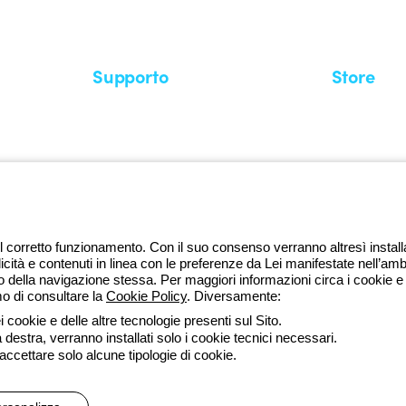
di più su GEWISS
Supporto
Store
Area supporto
I miei ordini
Supporto sul territorio
Tempi di sp
Un mondo di luce a costo zero
Come effett
Richiesta supporto
Servizio clie
l corretto funzionamento. Con il suo consenso verranno altresì installati 
licità e contenuti in linea con le preferenze da Lei manifestate nell’amb
della navigazione stessa. Per maggiori informazioni circa i cookie e g
mo di consultare la
Cookie Policy
. Diversamente:
da lune
 cookie e delle altre tecnologie presenti sul Sito.
a destra, verranno installati solo i cookie tecnici necessari.
ssibilità
Credits
 accettare solo alcune tipologie di cookie.
 direzione e coordinamento di Gewiss S.p.A. - R.I. Bologna e C.F. 0382