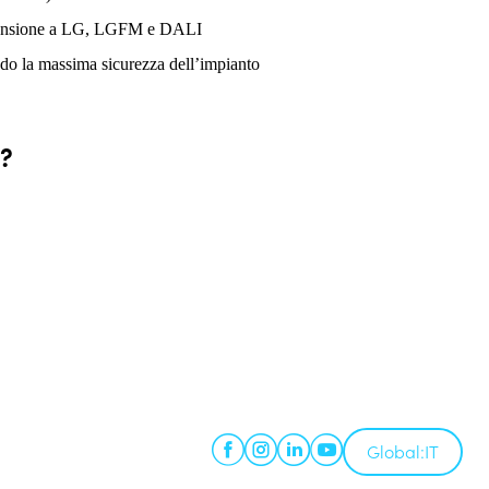
espansione a LG, LGFM e DALI
ndo la massima sicurezza dell’impianto
e?
Global:
IT