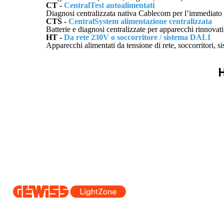
CT -
CentralTest autoalimentati
Diagnosi centralizzata nativa Cablecom per l’immediat
CTS -
CentralSystem alimentazione centralizzata
Batterie e diagnosi centralizzate per apparecchi rinnova
HT -
Da rete 230V o soccorritore / sistema DALI
Apparecchi alimentati da tensione di rete, soccorritor
H
Dal 2025 Beghelli è parte del Gruppo GEWISS, all’interno dell’ecosi
realizziamo soluzioni di illuminazione integrate che trasformano la co