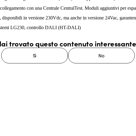
o collegamento con una Centrale CentralTest. Moduli aggiuntivi per 
ti, disponibili in versione 230Vdc, ma anche in versione 24Vac, garante
i, sistemi LG230, controllo DALI (HT-DALI)
ai trovato questo contenuto interessant
Sì
No
stema GEWISS LightZone, dove
mplessità in semplicità, supportando