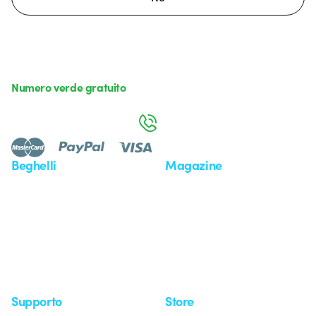
Numero verde gratuito
da lunedì a venerdì dalle 8:30 alle 17:30
800 626 626
Beghelli
Magazine
Chi siamo
Ultime notizie
Investor Relation
Novità
Comunicati stampa
Referenze
Whistleblowing
Osservatorio
Approfondimenti
Seminari
Supporto
Store