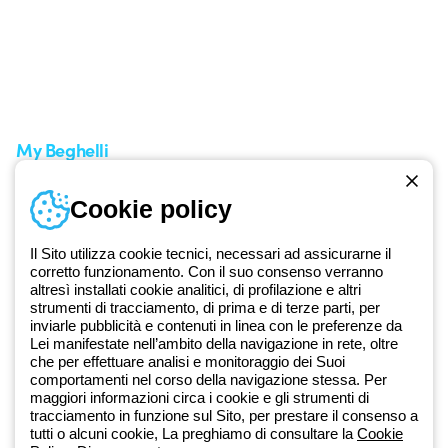
Area supporto
I miei ordini
Supporto sul territorio
Tempi di spedizione
Un mondo di luce a costo
Come effettuare un reso
zero
Servizio clienti
Richiesta supporto
My Beghelli
Accedi o registrati
Cookie policy
Formazione
Documentazione e software
Iscriviti alla newsletter
Il Sito utilizza cookie tecnici, necessari ad assicurarne il
corretto funzionamento. Con il suo consenso verranno
altresì installati cookie analitici, di profilazione e altri
Dal 2025 Beghelli è parte del Gruppo GEWISS, all’interno
strumenti di tracciamento, di prima e di terze parti, per
dell’ecosistema GEWISS LightZone, dove realizziamo soluzioni di
inviarle pubblicità e contenuti in linea con le preferenze da
illuminazione integrate che trasformano la complessità in semplicità,
Lei manifestate nell’ambito della navigazione in rete, oltre
che per effettuare analisi e monitoraggio dei Suoi
supportando professionisti e utenti finali nella realizzazione dei loro
comportamenti nel corso della navigazione stessa. Per
bisogni.
Scopri di più su GEWISS
maggiori informazioni circa i cookie e gli strumenti di
tracciamento in funzione sul Sito, per prestare il consenso a
tutti o alcuni cookie, La preghiamo di consultare la
Cookie