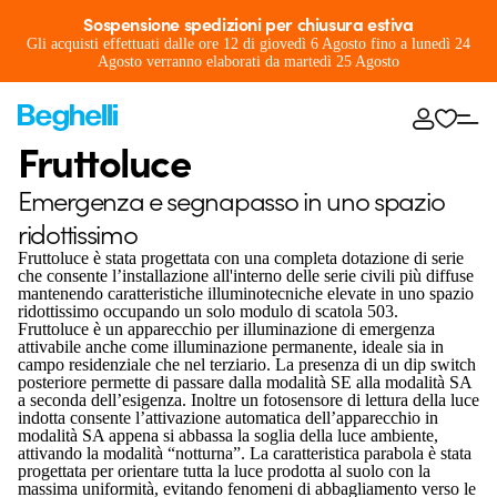
Sospensione spedizioni per chiusura estiva
Gli acquisti effettuati dalle ore 12 di giovedì 6 Agosto fino a lunedì 24
Agosto verranno elaborati da martedì 25 Agosto
Fruttoluce
Emergenza e segnapasso in uno spazio
ridottissimo
Fruttoluce è stata progettata con una completa dotazione di serie
che consente l’installazione all'interno delle serie civili più diffuse
mantenendo caratteristiche illuminotecniche elevate in uno spazio
ridottissimo occupando un solo modulo di scatola 503.
Fruttoluce è un apparecchio per illuminazione di emergenza
attivabile anche come illuminazione permanente, ideale sia in
campo residenziale che nel terziario. La presenza di un dip switch
posteriore permette di passare dalla modalità SE alla modalità SA
a seconda dell’esigenza. Inoltre un fotosensore di lettura della luce
indotta consente l’attivazione automatica dell’apparecchio in
modalità SA appena si abbassa la soglia della luce ambiente,
attivando la modalità “notturna”. La caratteristica parabola è stata
progettata per orientare tutta la luce prodotta al suolo con la
massima uniformità, evitando fenomeni di abbagliamento verso le