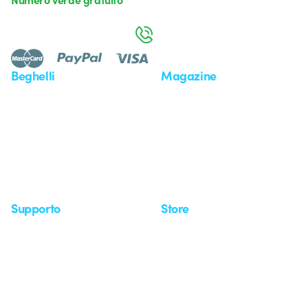
da lunedì a venerdì dalle 8:30 alle 17:30
800 626 626
Beghelli
Magazine
Chi siamo
Ultime notizie
Investor Relation
Novità
Comunicati stampa
Referenze
Whistleblowing
Osservatorio
Approfondimenti
Seminari
Supporto
Store
Area supporto
I miei ordini
Supporto sul territorio
Tempi di spedizione
Un mondo di luce a costo
Come effettuare un reso
zero
Servizio clienti
Richiesta supporto