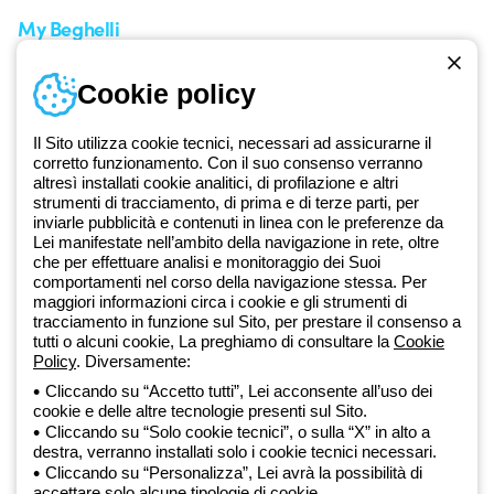
My Beghelli
Accedi o registrati
Cookie policy
Formazione
Documentazione e software
Iscriviti alla newsletter
Il Sito utilizza cookie tecnici, necessari ad assicurarne il
corretto funzionamento. Con il suo consenso verranno
altresì installati cookie analitici, di profilazione e altri
Dal 2025 Beghelli è parte del Gruppo GEWISS, all’interno
strumenti di tracciamento, di prima e di terze parti, per
dell’ecosistema GEWISS LightZone, dove realizziamo soluzioni di
inviarle pubblicità e contenuti in linea con le preferenze da
illuminazione integrate che trasformano la complessità in semplicità,
Lei manifestate nell’ambito della navigazione in rete, oltre
che per effettuare analisi e monitoraggio dei Suoi
supportando professionisti e utenti finali nella realizzazione dei loro
comportamenti nel corso della navigazione stessa. Per
bisogni.
Scopri di più su GEWISS
maggiori informazioni circa i cookie e gli strumenti di
tracciamento in funzione sul Sito, per prestare il consenso a
tutti o alcuni cookie, La preghiamo di consultare la
Cookie
Global:
IT
Policy
. Diversamente:
Cliccando su “Accetto tutti”, Lei acconsente all’uso dei
Privacy Policy
cookie e delle altre tecnologie presenti sul Sito.
Cookie policy
Cliccando su “Solo cookie tecnici”, o sulla “X” in alto a
Condizioni di vendita
destra, verranno installati solo i cookie tecnici necessari.
Tutte le policy
Cliccando su “Personalizza”, Lei avrà la possibilità di
Accessibilità
accettare solo alcune tipologie di cookie.