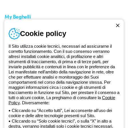
Richiesta supporto
My Beghelli
Accedi o registrati
Cookie policy
Formazione
Documentazione e software
Iscriviti alla newsletter
Il Sito utilizza cookie tecnici, necessari ad assicurarne il
corretto funzionamento. Con il suo consenso verranno
altresì installati cookie analitici, di profilazione e altri
Dal 2025 Beghelli è parte del Gruppo GEWISS, all’interno
strumenti di tracciamento, di prima e di terze parti, per
dell’ecosistema GEWISS LightZone, dove realizziamo soluzioni di
inviarle pubblicità e contenuti in linea con le preferenze da
illuminazione integrate che trasformano la complessità in semplicità,
Lei manifestate nell’ambito della navigazione in rete, oltre
che per effettuare analisi e monitoraggio dei Suoi
supportando professionisti e utenti finali nella realizzazione dei loro
comportamenti nel corso della navigazione stessa. Per
bisogni.
Scopri di più su GEWISS
maggiori informazioni circa i cookie e gli strumenti di
tracciamento in funzione sul Sito, per prestare il consenso a
tutti o alcuni cookie, La preghiamo di consultare la
Cookie
Global:
IT
Policy
. Diversamente:
Cliccando su “Accetto tutti”, Lei acconsente all’uso dei
Privacy Policy
cookie e delle altre tecnologie presenti sul Sito.
Cookie policy
Cliccando su “Solo cookie tecnici”, o sulla “X” in alto a
Condizioni di vendita
destra, verranno installati solo i cookie tecnici necessari.