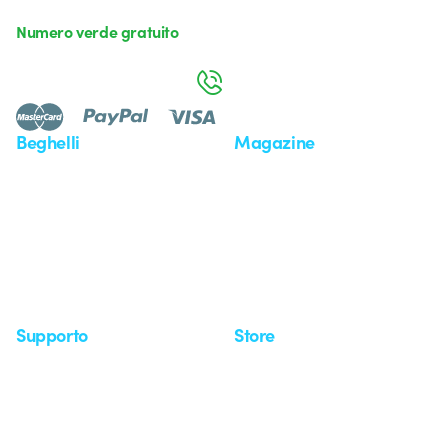
Numero verde gratuito
da lunedì a venerdì dalle 8:30 alle 17:30
800 626 626
Beghelli
Magazine
Chi siamo
Ultime notizie
Investor Relation
Novità
Comunicati stampa
Referenze
Whistleblowing
Osservatorio
Approfondimenti
Seminari
Supporto
Store
Area supporto
I miei ordini
Supporto sul territorio
Tempi di spedizione
Un mondo di luce a costo
Come effettuare un reso
zero
Servizio clienti